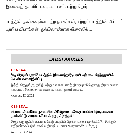
இணைத் தயாரிப்பாளராக பணியாற்றுகிறார்.
படத்தில் நடிக்கவுள்ள மற்ற நடிகர்கள், மற்றும் படத்தின் அப்டேட்
பற்றிய விபரங்கள். ஒவ்வொன்றாக விரைவில்…
LATEST ARTICLES
GENERAL
‘ஆபரேஷன் டிரால்’ படத்தில் இணைந்தார் முரளி ஷர்மா… பிறந்தநாளில்
வெளியான அறிவிப்பு.
இந்தி, தெலுங்கு, தமிழ் மற்றும் மலையாளத் திரையுலகில் தனது திறமையான
நடிப்பால் ரசிகர்களைக் கவர்ந்த நடிகர் முரளி ஷர்மா,...
August 10, 2026
GENERAL
வாரணாசி ஹீரோ ருத்ராவின் அறிமுகம்: மகேஷ்பாபுவின் பிறந்தநாளை
முன்னிட்டு வாரணாசி படக் குழு அசத்தல்!
தெலுங்கு சூப்பர் ஸ்டார் மகேஷ் பாபுவின் பிறந்த நாளை முன்னிட்டு, பெரிதும்
எதிர்பார்க்கப்படும் காவிய திரைப்படமான 'வாரணாசி' படக்குழு...
August 9, 2026