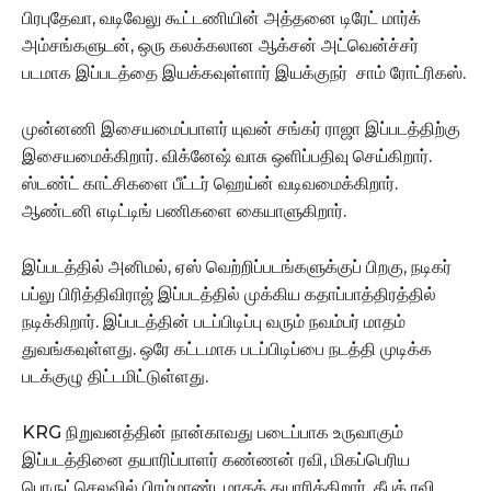
பிரபுதேவா, வடிவேலு கூட்டணியின் அத்தனை டிரேட் மார்க்
அம்சங்களுடன், ஒரு கலக்கலான ஆக்சன் அட்வென்ச்சர்
படமாக இப்படத்தை இயக்கவுள்ளார் இயக்குநர் சாம் ரோட்ரிகஸ்.
முன்னணி இசையமைப்பாளர் யுவன் சங்கர் ராஜா இப்படத்திற்கு
இசையமைக்கிறார். விக்னேஷ் வாசு ஒளிப்பதிவு செய்கிறார்.
ஸ்டண்ட் காட்சிகளை பீட்டர் ஹெய்ன் வடிவமைக்கிறார்.
ஆண்டனி எடிட்டிங் பணிகளை கையாளுகிறார்.
இப்படத்தில் அனிமல், ஏஸ் வெற்றிப்படங்களுக்குப் பிறகு, நடிகர்
பப்லு பிரித்திவிராஜ் இப்படத்தில் முக்கிய கதாப்பாத்திரத்தில்
நடிக்கிறார். இப்படத்தின் படப்பிடிப்பு வரும் நவம்பர் மாதம்
துவங்கவுள்ளது. ஒரே கட்டமாக படப்பிடிப்பை நடத்தி முடிக்க
படக்குழு திட்டமிட்டுள்ளது.
KRG நிறுவனத்தின் நான்காவது படைப்பாக உருவாகும்
இப்படத்தினை தயாரிப்பாளர் கண்ணன் ரவி, மிகப்பெரிய
பொருட்செலவில் பிரம்மாண்டமாகத் தயாரிக்கிறார். தீபக் ரவி