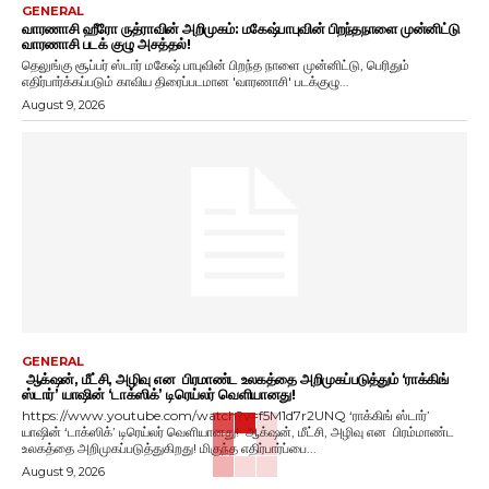
GENERAL
வாரணாசி ஹீரோ ருத்ராவின் அறிமுகம்: மகேஷ்பாபுவின் பிறந்தநாளை முன்னிட்டு
வாரணாசி படக் குழு அசத்தல்!
தெலுங்கு சூப்பர் ஸ்டார் மகேஷ் பாபுவின் பிறந்த நாளை முன்னிட்டு, பெரிதும்
எதிர்பார்க்கப்படும் காவிய திரைப்படமான 'வாரணாசி' படக்குழு...
August 9, 2026
GENERAL
ஆக்‌ஷன், மீட்சி, அழிவு என பிரமாண்ட உலகத்தை அறிமுகப்படுத்தும் ‘ராக்கிங்
ஸ்டார்’ யாஷின் ‘டாக்ஸிக்’ டிரெய்லர் வெளியானது!
https://www.youtube.com/watch?v=f5M1d7r2UNQ ‘ராக்கிங் ஸ்டார்’
யாஷின் ‘டாக்ஸிக்’ டிரெய்லர் வெளியானது! ஆக்‌ஷன், மீட்சி, அழிவு என பிரம்மாண்ட
உலகத்தை அறிமுகப்படுத்துகிறது! மிகுந்த எதிர்பார்ப்பை...
August 9, 2026