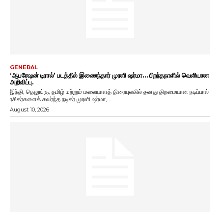
GENERAL
‘ஆபரேஷன் டிரால்’ படத்தில் இணைந்தார் முரளி ஷர்மா… பிறந்தநாளில் வெளியான
அறிவிப்பு.
இந்தி, தெலுங்கு, தமிழ் மற்றும் மலையாளத் திரையுலகில் தனது திறமையான நடிப்பால்
ரசிகர்களைக் கவர்ந்த நடிகர் முரளி ஷர்மா,...
August 10, 2026