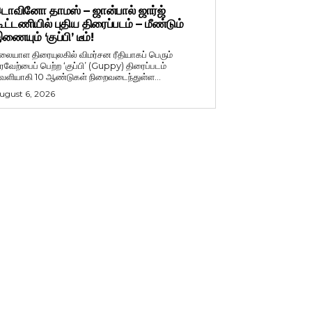
ொவினோ தாமஸ் – ஜான்பால் ஜார்ஜ்
ூட்டணியில் புதிய திரைப்படம் – மீண்டும்
ணையும் ‘குப்பி’ டீம்!
லையாள திரையுலகில் விமர்சன ரீதியாகப் பெரும்
ரவேற்பைப் பெற்ற ‘குப்பி’ (Guppy) திரைப்படம்
ெளியாகி 10 ஆண்டுகள் நிறைவடைந்துள்ள...
ugust 6, 2026