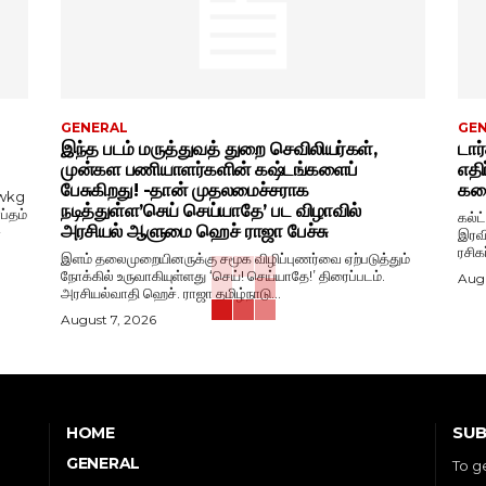
GENERAL
GE
இந்த படம் மருத்துவத் துறை செவிலியர்கள்,
டார
முன்கள பணியாளர்களின் கஷ்டங்களைப்
எதி
பேசுகிறது! -தான் முதலமைச்சராக
கதை
wkg
நடித்துள்ள’செய் செய்யாதே’ பட விழாவில்
ப்தம்
கல்ட
அரசியல் ஆளுமை ஹெச் ராஜா பேச்சு
-
இரவி
ரசிக
இளம் தலைமுறையினருக்கு சமூக விழிப்புணர்வை ஏற்படுத்தும்
நோக்கில் உருவாகியுள்ளது ‘செய்! செய்யாதே!’ திரைப்படம்.
Augu
அரசியல்வாதி ஹெச். ராஜா தமிழ்நாடு...
August 7, 2026
SUB
HOME
GENERAL
To g