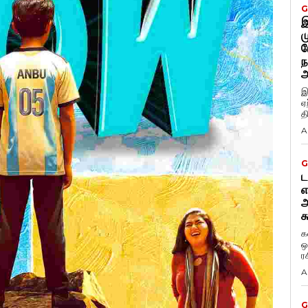
G
இ
ம
ப
ந
அ
இ
ஏ
த
A
G
ட
எ
அ
க
க
ஒ
ர
A
G