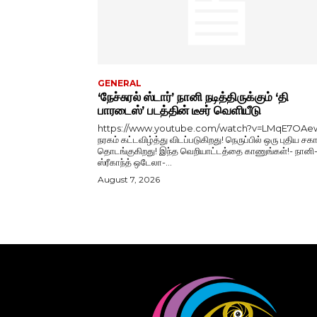
GENERAL
‘நேச்சுரல் ஸ்டார்’ நானி நடித்திருக்கும் ‘தி
பாரடைஸ்’ படத்தின் டீசர் வெளியீடு
https://www.youtube.com/watch?v=LMqE7OAe
நரகம் கட்டவிழ்த்து விடப்படுகிறது! நெருப்பில் ஒரு புதிய சகா
தொடங்குகிறது! இந்த வெறியாட்டத்தை காணுங்கள்!- நானி
ஸ்ரீகாந்த் ஒடேலா-...
August 7, 2026