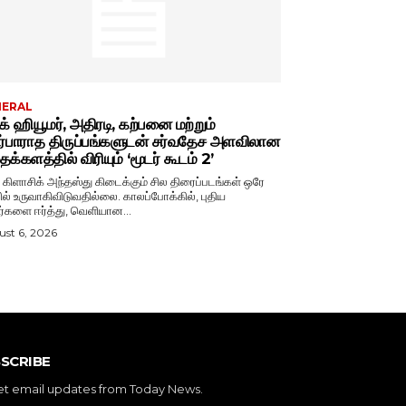
NERAL
்க் ஹியூமர், அதிரடி, கற்பனை மற்றும்
ர்பாராத திருப்பங்களுடன் சர்வதேச அளவிலான
க்களத்தில் விரியும் ‘மூடர் கூடம் 2’
் கிளாசிக் அந்தஸ்து கிடைக்கும் சில திரைப்படங்கள் ஒரே
ல் உருவாகிவிடுவதில்லை. காலப்போக்கில், புதிய
ர்களை ஈர்த்து, வெளியான...
st 6, 2026
SCRIBE
et email updates from Today News.