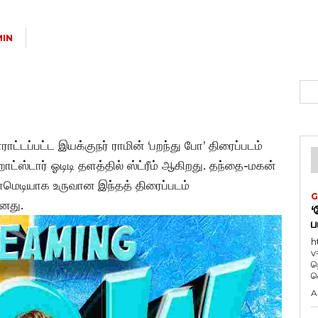
IN
ராட்டப்பட்ட இயக்குநர் ராமின் ‘பறந்து போ’ திரைப்படம்
்ஸ்டார் ஓடிடி தளத்தில் ஸ்ட்ரீம் ஆகிறது. தந்தை-மகன்
ாமெடியாக உருவான இந்தத் திரைப்படம்
G
னது.
‘
ப
h
v
ந
வ
A