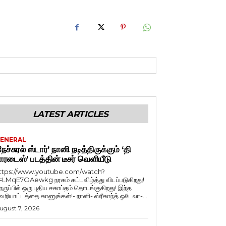
LATEST ARTICLES
ENERAL
நேச்சுரல் ஸ்டார்’ நானி நடித்திருக்கும் ‘தி
ாரடைஸ்’ படத்தின் டீசர் வெளியீடு
ttps://www.youtube.com/watch?
=LMqE7OAewkg நரகம் கட்டவிழ்த்து விடப்படுகிறது!
ெருப்பில் ஒரு புதிய சகாப்தம் தொடங்குகிறது! இந்த
ெறியாட்டத்தை காணுங்கள்!- நானி- ஸ்ரீகாந்த் ஒடேலா-...
ugust 7, 2026