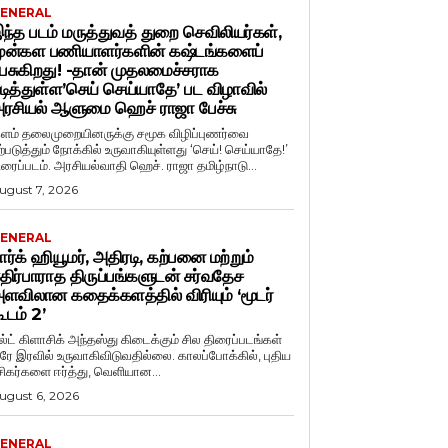
ENERAL
ந்த படம் மருத்துவத் துறை செவிலியர்கள்,
ுன்கள பணியாளர்களின் கஷ்டங்களைப்
ேசுகிறது! -தான் முதலமைச்சராக
டித்துள்ள’செய் செய்யாதே’ பட விழாவில்
ரசியல் ஆளுமை ஹெச் ராஜா பேச்சு
ளம் தலைமுறையினருக்கு சமூக விழிப்புணர்வை
ற்படுத்தும் நோக்கில் உருவாகியுள்ளது ‘செய்! செய்யாதே!’
ிரைப்படம். அரசியல்வாதி ஹெச். ராஜா தமிழ்நாடு...
ugust 7, 2026
ENERAL
ார்க் ஹியூமர், அதிரடி, கற்பனை மற்றும்
திர்பாராத திருப்பங்களுடன் சர்வதேச
ளவிலான கதைக்களத்தில் விரியும் ‘மூடர்
ூடம் 2’
ல்ட் கிளாசிக் அந்தஸ்து கிடைக்கும் சில திரைப்படங்கள்
ரே இரவில் உருவாகிவிடுவதில்லை. காலப்போக்கில், புதிய
சிகர்களை ஈர்த்து, வெளியான...
ugust 6, 2026
ENERAL