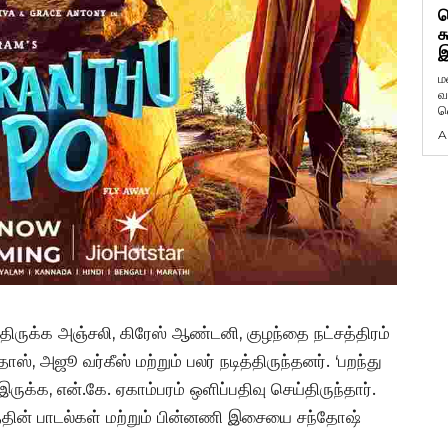
ட
க
இ
ம
வ
வ
A
திருக்க அஞ்சலி, கிரேஸ் ஆண்டனி, குழந்தை நட்சத்திரம்
ாஸ், அஜூ வர்கீஸ் மற்றும் பலர் நடித்திருந்தனர். ‘பறந்து
ுக்க, என்.கே. ஏகாம்பரம் ஒளிப்பதிவு செய்திருந்தார்.
டத்தின் பாடல்கள் மற்றும் பின்னணி இசையை சந்தோஷ்