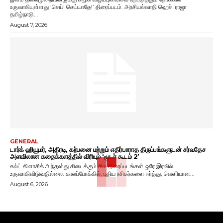
உருவாகியுள்ளது ‘செய்! செய்யாதே!’ திரைப்படம். அரசியல்வாதி ஹெச். ராஜா
தமிழ்நாடு...
August 7, 2026
GENERAL
டார்க் ஹியூமர், அதிரடி, கற்பனை மற்றும் எதிர்பாராத திருப்பங்களுடன் சர்வதேச
அளவிலான கதைக்களத்தில் விரியும் ‘மூடர் கூடம் 2’
கல்ட் கிளாசிக் அந்தஸ்து கிடைக்கும் சில திரைப்படங்கள் ஒரே இரவில்
உருவாகிவிடுவதில்லை. காலப்போக்கில், புதிய ரசிகர்களை ஈர்த்து, வெளியான...
August 6, 2026