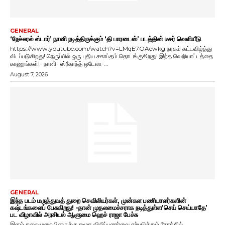
GENERAL
‘நேச்சுரல் ஸ்டார்’ நானி நடித்திருக்கும் ‘தி பாரடைஸ்’ படத்தின் டீசர் வெளியீடு
https://www.youtube.com/watch?v=LMqE7OAewkg நரகம் கட்டவிழ்த்து
விடப்படுகிறது! நெருப்பில் ஒரு புதிய சகாப்தம் தொடங்குகிறது! இந்த வெறியாட்டத்தை
காணுங்கள்!- நானி- ஸ்ரீகாந்த் ஒடேலா-...
August 7, 2026
GENERAL
இந்த படம் மருத்துவத் துறை செவிலியர்கள், முன்கள பணியாளர்களின்
கஷ்டங்களைப் பேசுகிறது! -தான் முதலமைச்சராக நடித்துள்ள’செய் செய்யாதே’
பட விழாவில் அரசியல் ஆளுமை ஹெச் ராஜா பேச்சு
இளம் தலைமுறையினருக்கு சமூக விழிப்புணர்வை ஏற்படுத்தும் நோக்கில்