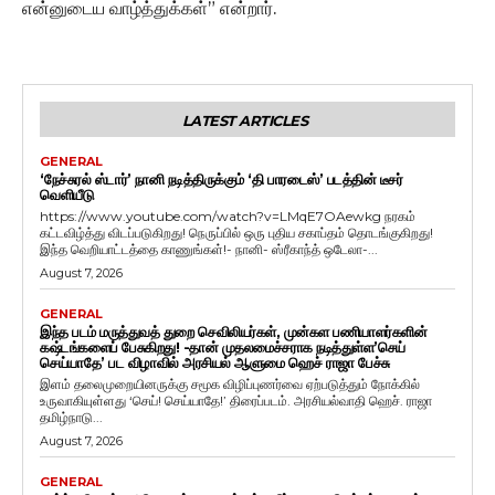
என்னுடைய வாழ்த்துக்கள்” என்றார்.
LATEST ARTICLES
GENERAL
‘நேச்சுரல் ஸ்டார்’ நானி நடித்திருக்கும் ‘தி பாரடைஸ்’ படத்தின் டீசர்
வெளியீடு
https://www.youtube.com/watch?v=LMqE7OAewkg நரகம்
கட்டவிழ்த்து விடப்படுகிறது! நெருப்பில் ஒரு புதிய சகாப்தம் தொடங்குகிறது!
இந்த வெறியாட்டத்தை காணுங்கள்!- நானி- ஸ்ரீகாந்த் ஒடேலா-...
August 7, 2026
GENERAL
இந்த படம் மருத்துவத் துறை செவிலியர்கள், முன்கள பணியாளர்களின்
கஷ்டங்களைப் பேசுகிறது! -தான் முதலமைச்சராக நடித்துள்ள’செய்
செய்யாதே’ பட விழாவில் அரசியல் ஆளுமை ஹெச் ராஜா பேச்சு
இளம் தலைமுறையினருக்கு சமூக விழிப்புணர்வை ஏற்படுத்தும் நோக்கில்
உருவாகியுள்ளது ‘செய்! செய்யாதே!’ திரைப்படம். அரசியல்வாதி ஹெச். ராஜா
தமிழ்நாடு...
August 7, 2026
GENERAL