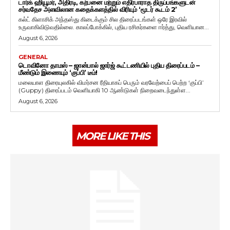
டார்க் ஹியூமர், அதிரடி, கற்பனை மற்றும் எதிர்பாராத திருப்பங்களுடன்
சர்வதேச அளவிலான கதைக்களத்தில் விரியும் ‘மூடர் கூடம் 2’
கல்ட் கிளாசிக் அந்தஸ்து கிடைக்கும் சில திரைப்படங்கள் ஒரே இரவில்
உருவாகிவிடுவதில்லை. காலப்போக்கில், புதிய ரசிகர்களை ஈர்த்து, வெளியான...
August 6, 2026
GENERAL
டொவினோ தாமஸ் – ஜான்பால் ஜார்ஜ் கூட்டணியில் புதிய திரைப்படம் –
மீண்டும் இணையும் ‘குப்பி’ டீம்!
மலையாள திரையுலகில் விமர்சன ரீதியாகப் பெரும் வரவேற்பைப் பெற்ற ‘குப்பி’
(Guppy) திரைப்படம் வெளியாகி 10 ஆண்டுகள் நிறைவடைந்துள்ள...
August 6, 2026
MORE LIKE THIS