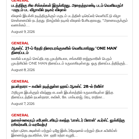
GENERAL
படத்திற்கு சில சிக்கல்கள் இருக்கிறது. அதைத்தாண்டி படம் வெளிவரும்!
-மகுடம் பட விழாவில் நடிகர் விஷால்
விஷால் இயக்கி நடித்திருக்கும் மகுடம் படத்தின் டிரெய்லர் வெளியீட்டு விழா
சென்னையில் நடந்தது. நிகழ்வில் நடிகர் விஷால் பேசியதாவது, "அனைவருக்கும்
வணக்கம்....
August 9, 2026
GENERAL
ஆகஸ்ட் 21-ம் தேதி திரையரங்குகளில் வெளியாகிறது ‘ONE MAN’
திரைப்படம்
உலகில் யாரும் செய்திடாத முயற்சியாக, சங்ககிரி ராஜ்குமாரின் பெரும்
முயற்சியில் ONE MAN திரைப்படம் உருவாகியுள்ளது. ஒரு திரைப்படத்திற்குத்...
August 8, 2026
GENERAL
நயன்தாரா – கவின் நடித்துள்ள ஹாய் ஆகஸ்ட் 28-ல் ரிலீஸ்!
அறிமுக இயக்குநர் விஷ்ணு எடவன் இயக்கத்தில் உருவாகியுள்ள இந்த
திரைப்படத்தில் நயன்தாரா, கவின், கே. பாக்யராஜ், பிரபு, ராதிகா...
August 7, 2026
GENERAL
நகைச்சுவையும் ஃபேண்டஸியும் கலந்த ‘மாஸ்டர் பிளான்’ ஃபர்ஸ்ட் லுக்கிற்கு
ரசிகர்களிடம் வரவேற்பு!
உத்ரா புரொடக்ஷன்ஸ் மற்றும் டிஜே இன்டர்நேஷனல் மற்றும் தியா ஃபிலிம்ஸ்
இணைந்து தயாரிக்க, செ. ஹரி உத்ரா எழுதி,...