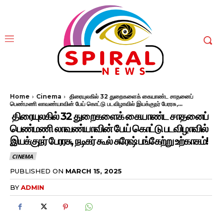
Home
Cinema
திரையுலகில் 32 துறைகளைக் கையாண்ட சாதனைப்
பெண்மணி லாவண்யாவின் பேய் கொட்டு படவிழாவில் இயக்குநர் பேரரசு,...
திரையுலகில் 32 துறைகளைக் கையாண்ட சாதனைப்
பெண்மணி லாவண்யாவின் பேய் கொட்டு படவிழாவில்
இயக்குநர் பேரரசு, நடிகர் கூல் சுரேஷ் பங்கேற்று உற்காகம்!
CINEMA
PUBLISHED ON
MARCH 15, 2025
BY
ADMIN