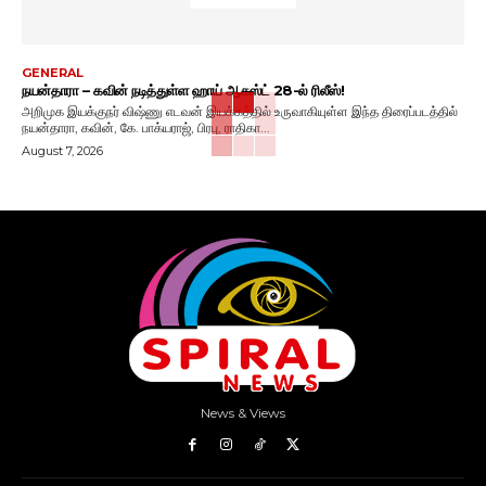
GENERAL
நயன்தாரா – கவின் நடித்துள்ள ஹாய் ஆகஸ்ட் 28-ல் ரிலீஸ்!
அறிமுக இயக்குநர் விஷ்ணு எடவன் இயக்கத்தில் உருவாகியுள்ள இந்த திரைப்படத்தில்
நயன்தாரா, கவின், கே. பாக்யராஜ், பிரபு, ராதிகா...
August 7, 2026
News & Views