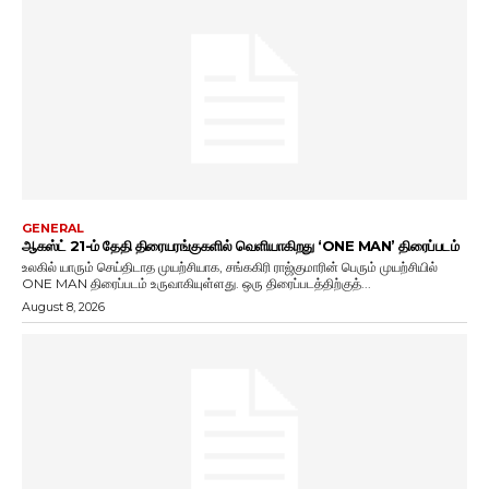
GENERAL
ஆகஸ்ட் 21-ம் தேதி திரையரங்குகளில் வெளியாகிறது ‘ONE MAN’ திரைப்படம்
உலகில் யாரும் செய்திடாத முயற்சியாக, சங்ககிரி ராஜ்குமாரின் பெரும் முயற்சியில்
ONE MAN திரைப்படம் உருவாகியுள்ளது. ஒரு திரைப்படத்திற்குத்...
August 8, 2026