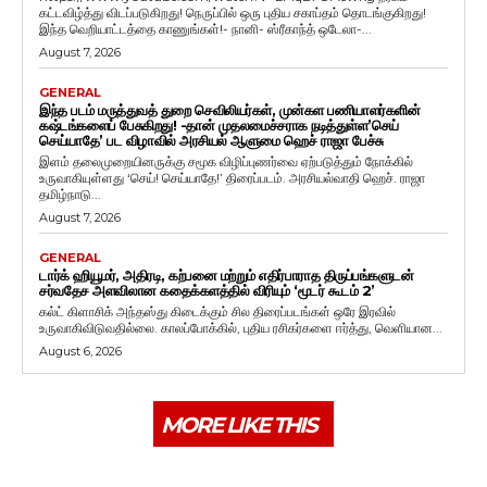
கட்டவிழ்த்து விடப்படுகிறது! நெருப்பில் ஒரு புதிய சகாப்தம் தொடங்குகிறது!
இந்த வெறியாட்டத்தை காணுங்கள்!- நானி- ஸ்ரீகாந்த் ஒடேலா-...
August 7, 2026
GENERAL
இந்த படம் மருத்துவத் துறை செவிலியர்கள், முன்கள பணியாளர்களின்
கஷ்டங்களைப் பேசுகிறது! -தான் முதலமைச்சராக நடித்துள்ள’செய்
செய்யாதே’ பட விழாவில் அரசியல் ஆளுமை ஹெச் ராஜா பேச்சு
இளம் தலைமுறையினருக்கு சமூக விழிப்புணர்வை ஏற்படுத்தும் நோக்கில்
உருவாகியுள்ளது ‘செய்! செய்யாதே!’ திரைப்படம். அரசியல்வாதி ஹெச். ராஜா
தமிழ்நாடு...
August 7, 2026
GENERAL
டார்க் ஹியூமர், அதிரடி, கற்பனை மற்றும் எதிர்பாராத திருப்பங்களுடன்
சர்வதேச அளவிலான கதைக்களத்தில் விரியும் ‘மூடர் கூடம் 2’
கல்ட் கிளாசிக் அந்தஸ்து கிடைக்கும் சில திரைப்படங்கள் ஒரே இரவில்
உருவாகிவிடுவதில்லை. காலப்போக்கில், புதிய ரசிகர்களை ஈர்த்து, வெளியான...
August 6, 2026
MORE LIKE THIS