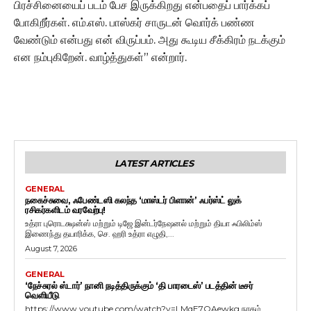
பிரச்சினையைப் படம் பேச இருக்கிறது என்பதைப் பார்க்கப்
போகிறீர்கள். எம்.எஸ். பாஸ்கர் சாருடன் வொர்க் பண்ண
வேண்டும் என்பது என் விருப்பம். அது கூடிய சீக்கிரம் நடக்கும்
என நம்புகிறேன். வாழ்த்துகள்” என்றார்.
LATEST ARTICLES
GENERAL
நகைச்சுவை, ஃபேண்டஸி கலந்த ‘மாஸ்டர் பிளான்’ ஃபர்ஸ்ட் லுக்
ரசிகர்களிடம் வரவேற்பு!
உத்ரா புரொடக்ஷன்ஸ் மற்றும் டிஜே இன்டர்நேஷனல் மற்றும் தியா ஃபிலிம்ஸ்
இணைந்து தயாரிக்க, செ. ஹரி உத்ரா எழுதி,...
August 7, 2026
GENERAL
‘நேச்சுரல் ஸ்டார்’ நானி நடித்திருக்கும் ‘தி பாரடைஸ்’ படத்தின் டீசர்
வெளியீடு
https://www.youtube.com/watch?v=LMqE7OAewkg நரகம்