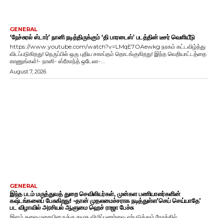
GENERAL
‘நேச்சுரல் ஸ்டார்’ நானி நடித்திருக்கும் ‘தி பாரடைஸ்’ படத்தின் டீசர் வெளியீடு
https://www.youtube.com/watch?v=LMqE7OAewkg நரகம் கட்டவிழ்த்து
விடப்படுகிறது! நெருப்பில் ஒரு புதிய சகாப்தம் தொடங்குகிறது! இந்த வெறியாட்டத்தை
காணுங்கள்!- நானி- ஸ்ரீகாந்த் ஒடேலா-...
August 7, 2026
GENERAL
இந்த படம் மருத்துவத் துறை செவிலியர்கள், முன்கள பணியாளர்களின்
கஷ்டங்களைப் பேசுகிறது! -தான் முதலமைச்சராக நடித்துள்ள’செய் செய்யாதே’
பட விழாவில் அரசியல் ஆளுமை ஹெச் ராஜா பேச்சு
இளம் தலைமுறையினருக்கு சமூக விழிப்புணர்வை ஏற்படுத்தும் நோக்கில்