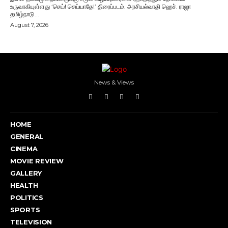
உருவாகியுள்ளது ‘செய்! செய்யாதே!’ திரைப்படம். அரசியல்வாதி ஹெச். ராஜா
தமிழ்நாடு...
August 7, 2026
News & Views
HOME
GENERAL
CINEMA
MOVIE REVIEW
GALLERY
HEALTH
POLITICS
SPORTS
TELEVISION