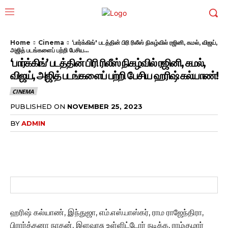
Home
Cinema
‘பார்க்கிங்' படத்தின் பிரி ரிலீஸ் நிகழ்வில் ரஜினி, கமல், விஜய்,
அஜித் படங்களைப் பற்றி பேசிய...
‘பார்க்கிங்’ படத்தின் பிரி ரிலீஸ் நிகழ்வில் ரஜினி, கமல்,
விஜய், அஜித் படங்களைப் பற்றி பேசிய ஹரிஷ் கல்யாண்!
CINEMA
PUBLISHED ON
NOVEMBER 25, 2023
BY
ADMIN
ஹரிஷ் கல்யாண், இந்துஜா, எம்.எஸ்.பாஸ்கர், ராம ராஜேந்திரா,
பிரார்த்தனா நாதன், இளவரசு உள்ளிட்டோர் நடிக்க, ராம்குமார்