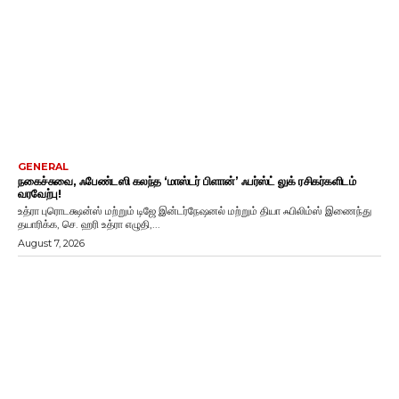
GENERAL
நகைச்சுவை, ஃபேண்டஸி கலந்த ‘மாஸ்டர் பிளான்’ ஃபர்ஸ்ட் லுக் ரசிகர்களிடம்
வரவேற்பு!
உத்ரா புரொடக்ஷன்ஸ் மற்றும் டிஜே இன்டர்நேஷனல் மற்றும் தியா ஃபிலிம்ஸ் இணைந்து
தயாரிக்க, செ. ஹரி உத்ரா எழுதி,...
August 7, 2026