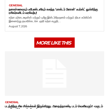
GENERAL
நகைச்சுவையும் ஃபேண்டஸியும் கலந்த ‘மாஸ்டர் பிளான்’ ஃபர்ஸ்ட் லுக்கிற்கு
ரசிகர்களிடம் வரவேற்பு!
உத்ரா புரொடக்ஷன்ஸ் மற்றும் டிஜே இன்டர்நேஷனல் மற்றும் தியா ஃபிலிம்ஸ்
இணைந்து தயாரிக்க, செ. ஹரி உத்ரா எழுதி,...
August 7, 2026
MORE LIKE THIS
GENERAL
படத்திற்கு சில சிக்கல்கள் இருக்கிறது. அதைத்தாண்டி படம் வெளிவரும்! -மகுடம்