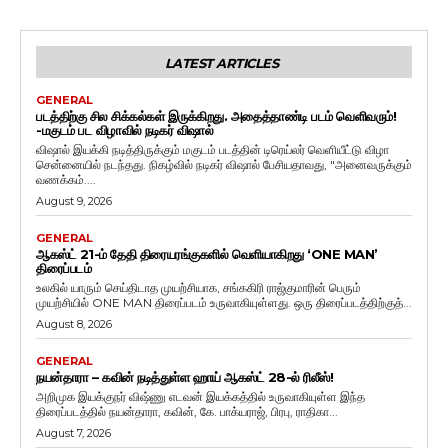
LATEST ARTICLES
GENERAL
படத்திற்கு சில சிக்கல்கள் இருக்கிறது. அதைத்தாண்டி படம் வெளிவரும்!
-மகுடம் பட விழாவில் நடிகர் விஷால்
விஷால் இயக்கி நடித்திருக்கும் மகுடம் படத்தின் டிரெய்லர் வெளியீட்டு விழா
சென்னையில் நடந்தது. நிகழ்வில் நடிகர் விஷால் பேசியதாவது, "அனைவருக்கும்
வணக்கம்....
August 9, 2026
GENERAL
ஆகஸ்ட் 21-ம் தேதி திரையரங்குகளில் வெளியாகிறது ‘ONE MAN’
திரைப்படம்
உலகில் யாரும் செய்திடாத முயற்சியாக, சங்ககிரி ராஜ்குமாரின் பெரும்
முயற்சியில் ONE MAN திரைப்படம் உருவாகியுள்ளது. ஒரு திரைப்படத்திற்குத்...
August 8, 2026
GENERAL
நயன்தாரா – கவின் நடித்துள்ள ஹாய் ஆகஸ்ட் 28-ல் ரிலீஸ்!
அறிமுக இயக்குநர் விஷ்ணு எடவன் இயக்கத்தில் உருவாகியுள்ள இந்த
திரைப்படத்தில் நயன்தாரா, கவின், கே. பாக்யராஜ், பிரபு, ராதிகா...
August 7, 2026