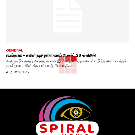
GENERAL
நயன்தாரா – கவின் நடித்துள்ள ஹாய் ஆகஸ்ட் 28-ல் ரிலீஸ்!
அறிமுக இயக்குநர் விஷ்ணு எடவன் இயக்கத்தில் உருவாகியுள்ள இந்த திரைப்படத்தில்
நயன்தாரா, கவின், கே. பாக்யராஜ், பிரபு, ராதிகா...
August 7, 2026