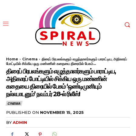
Home
Cinema
திரைப் பிரபலங்களும் எழுத்தாளர்களும் பாராட்டிய, அதிகாரப்
போட்டியில் சிக்கிய ஒரு மண்ணின் கதையை திரையில் பேசும்...
திரைப் பிரபலங்களும் எழுத்தாளர்களும் பாராட்டிய,
அதிகாரப் போட்டியில் சிக்கிய ஒரு மண்ணின்
கதையை திரையில் பேசும் ‘ஒண்டிமுனியும்
நல்லபாடனும்’ நவம்பர் 28-ல் ரிலீஸ்!
CINEMA
PUBLISHED ON
NOVEMBER 15, 2025
BY
ADMIN