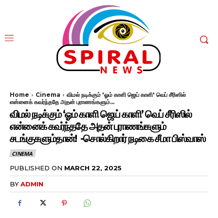
Home
Cinema
விமல் நடிக்கும் 'ஓம் காளி ஜெய் காளி' வெப் சீரிஸில்
என்னைக் கவர்ந்ததே அதன் புராணங்களும்...
விமல் நடிக்கும் ‘ஓம் காளி ஜெய் காளி’ வெப் சீரிஸில்
என்னைக் கவர்ந்ததே அதன் புராணங்களும்
சடங்குகளும்தான்! -சொல்கிறார் நடிகை சீமா பிஸ்வாஸ்
CINEMA
PUBLISHED ON
MARCH 22, 2025
BY
ADMIN