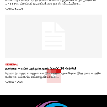
ONE MAN திரைப்படம் உருவாகியுள்ளது. ஒரு திரைப்படத்திற்குத்...
August 8, 2026
GENERAL
நயன்தாரா – கவின் நடித்துள்ள ஹாய் ஆகஸ்ட் 28-ல் ரிலீஸ்!
அறிமுக இயக்குநர் விஷ்ணு எடவன் இயக்கத்தில் உருவாகியுள்ள இந்த திரைப்படத்தில்
நயன்தாரா, கவின், கே. பாக்யராஜ், பிரபு, ராதிகா...
August 7, 2026