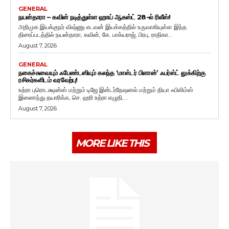
GENERAL
நயன்தாரா – கவின் நடித்துள்ள ஹாய் ஆகஸ்ட் 28-ல் ரிலீஸ்!
அறிமுக இயக்குநர் விஷ்ணு எடவன் இயக்கத்தில் உருவாகியுள்ள இந்த
திரைப்படத்தில் நயன்தாரா, கவின், கே. பாக்யராஜ், பிரபு, ராதிகா...
August 7, 2026
GENERAL
நகைச்சுவையும் ஃபேண்டஸியும் கலந்த ‘மாஸ்டர் பிளான்’ ஃபர்ஸ்ட் லுக்கிற்கு
ரசிகர்களிடம் வரவேற்பு!
உத்ரா புரொடக்ஷன்ஸ் மற்றும் டிஜே இன்டர்நேஷனல் மற்றும் தியா ஃபிலிம்ஸ்
இணைந்து தயாரிக்க, செ. ஹரி உத்ரா எழுதி,...
August 7, 2026
MORE LIKE THIS