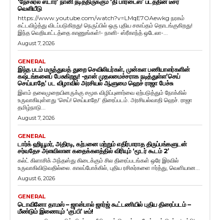
‘நேச்சுரல் ஸ்டார்’ நானி நடித்திருக்கும் ‘தி பாரடைஸ்’ படத்தின் டீசர்
வெளியீடு
https://www.youtube.com/watch?v=LMqE7OAewkg நரகம்
கட்டவிழ்த்து விடப்படுகிறது! நெருப்பில் ஒரு புதிய சகாப்தம் தொடங்குகிறது!
இந்த வெறியாட்டத்தை காணுங்கள்!- நானி- ஸ்ரீகாந்த் ஒடேலா-...
August 7, 2026
GENERAL
இந்த படம் மருத்துவத் துறை செவிலியர்கள், முன்கள பணியாளர்களின்
கஷ்டங்களைப் பேசுகிறது! -தான் முதலமைச்சராக நடித்துள்ள’செய்
செய்யாதே’ பட விழாவில் அரசியல் ஆளுமை ஹெச் ராஜா பேச்சு
இளம் தலைமுறையினருக்கு சமூக விழிப்புணர்வை ஏற்படுத்தும் நோக்கில்
உருவாகியுள்ளது ‘செய்! செய்யாதே!’ திரைப்படம். அரசியல்வாதி ஹெச். ராஜா
தமிழ்நாடு...
August 7, 2026
GENERAL
டார்க் ஹியூமர், அதிரடி, கற்பனை மற்றும் எதிர்பாராத திருப்பங்களுடன்
சர்வதேச அளவிலான கதைக்களத்தில் விரியும் ‘மூடர் கூடம் 2’
கல்ட் கிளாசிக் அந்தஸ்து கிடைக்கும் சில திரைப்படங்கள் ஒரே இரவில்
உருவாகிவிடுவதில்லை. காலப்போக்கில், புதிய ரசிகர்களை ஈர்த்து, வெளியான...
August 6, 2026
GENERAL
டொவினோ தாமஸ் – ஜான்பால் ஜார்ஜ் கூட்டணியில் புதிய திரைப்படம் –
மீண்டும் இணையும் ‘குப்பி’ டீம்!