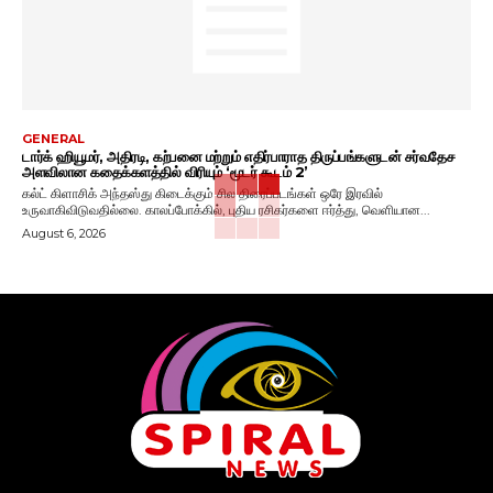
GENERAL
டார்க் ஹியூமர், அதிரடி, கற்பனை மற்றும் எதிர்பாராத திருப்பங்களுடன் சர்வதேச
அளவிலான கதைக்களத்தில் விரியும் ‘மூடர் கூடம் 2’
கல்ட் கிளாசிக் அந்தஸ்து கிடைக்கும் சில திரைப்படங்கள் ஒரே இரவில்
உருவாகிவிடுவதில்லை. காலப்போக்கில், புதிய ரசிகர்களை ஈர்த்து, வெளியான...
August 6, 2026