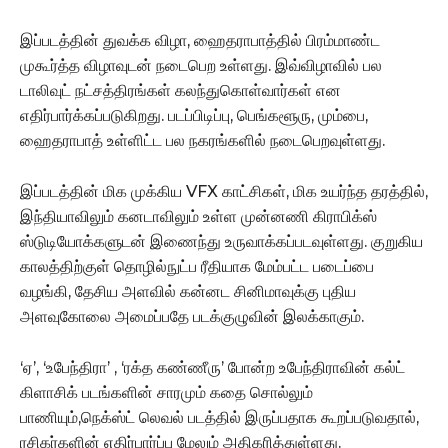
இப்படத்தின் துவக்க விழா, ஹைதராபாத்தில் பிரம்மாண்ட
முகூர்த்த விழாவுடன் நடைபெற உள்ளது. இவ்விழாவில் பல
டாலிவுட் நட்சத்திரங்கள் கலந்துகொள்வார்கள் என
எதிர்பார்க்கப்படுகிறது. படப்பிடிப்பு, பெங்களூரு, மும்பை,
ஹைதராபாத் உள்ளிட்ட பல நகரங்களில் நடைபெறவுள்ளது.
இப்படத்தின் மிக முக்கிய VFX காட்சிகள், மிக உயர்ந்த தரத்தில்,
இந்தியாவிலும் கனடாவிலும் உள்ள முன்னணி கிராபிக்ஸ்
ஸ்டுடியோக்களுடன் இணைந்து உருவாக்கப்படவுள்ளது. குறுகிய
காலத்திற்குள் தொழில்நுட்ப ரீதியாக மேம்பட்ட படைப்பை
வழங்கி, தேசிய அளவில் கன்னட சினிமாவுக்கு புதிய
அளவுகோலை அமைப்பதே படக்குழுவின் இலக்காகும்.
‘ஏ’, ‘உபேந்திரா’ , ‘ரக்த கண்ணீரு’ போன்ற உபேந்திராவின் கல்ட்
கிளாசிக் படங்களின் சாரமும் கதை சொல்லும்
பாணியும்,நெக்ஸ்ட் லெவல் படத்தில் இருப்பதாக கூறப்படுவதால்,
ரசிகர்களின் எதிர்பார்ப்பு மேலும் அதிகரித்துள்ளது.