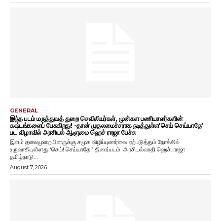
GENERAL
இந்த படம் மருத்துவத் துறை செவிலியர்கள், முன்கள பணியாளர்களின்
கஷ்டங்களைப் பேசுகிறது! -தான் முதலமைச்சராக நடித்துள்ள’செய் செய்யாதே’
பட விழாவில் அரசியல் ஆளுமை ஹெச் ராஜா பேச்சு
இளம் தலைமுறையினருக்கு சமூக விழிப்புணர்வை ஏற்படுத்தும் நோக்கில்
உருவாகியுள்ளது ‘செய்! செய்யாதே!’ திரைப்படம். அரசியல்வாதி ஹெச். ராஜா
தமிழ்நாடு...
August 7, 2026