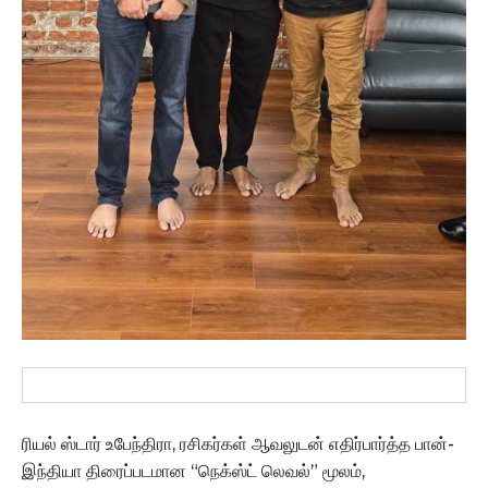
ரியல் ஸ்டார் உபேந்திரா, ரசிகர்கள் ஆவலுடன் எதிர்பார்த்த பான்-
இந்தியா திரைப்படமான “நெக்ஸ்ட் லெவல்” மூலம்,