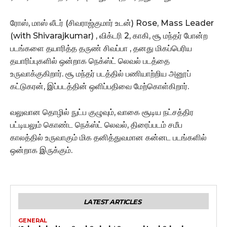
ரோஸ், மாஸ் லீடர் (சிவராஜ்குமார் உடன்) Rose, Mass Leader
(with Shivarajkumar) , விக்டரி 2, காகி, சூ மந்தர் போன்ற
படங்களை தயாரித்த தருண் சிவப்பா , தனது மிகப்பெரிய
தயாரிப்புகளில் ஒன்றாக நெக்ஸ்ட் லெவல் படத்தை
உருவாக்குகிறார். சூ மந்தர் படத்தில் பணியாற்றிய அனூப்
கட்டுகரன், இப்படத்தின் ஒளிப்பதிவை மேற்கொள்கிறார்.
வலுவான தொழில் நுட்ப குழுவும், வாகை சூடிய நட்சத்திர
பட்டியலும் கொண்ட நெக்ஸ்ட் லெவல், திரைப்படம் சமீப
காலத்தில் உருவாகும் மிக தனித்துவமான கன்னட படங்களில்
ஒன்றாக இருக்கும்.
LATEST ARTICLES
GENERAL