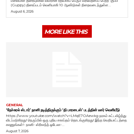
மலையாள திரையுலகில் விமர்சன ரீதியாகப் பெரும் வரவேற்பைப் பெற்ற ‘குப்பி’
(Guppy) திரைப்படம் வெளியாகி 10 ஆண்டுகள் நிறைவடைந்துள்ள...
August 6, 2026
MORE LIKE THIS
GENERAL
‘நேச்சுரல் ஸ்டார்’ நானி நடித்திருக்கும் ‘தி பாரடைஸ்’ படத்தின் டீசர் வெளியீடு
https://www.youtube.com/watch?v=LMqE7OAewkg நரகம் கட்டவிழ்த்து
விடப்படுகிறது! நெருப்பில் ஒரு புதிய சகாப்தம் தொடங்குகிறது! இந்த வெறியாட்டத்தை
காணுங்கள்!- நானி- ஸ்ரீகாந்த் ஒடேலா-...
August 7, 2026