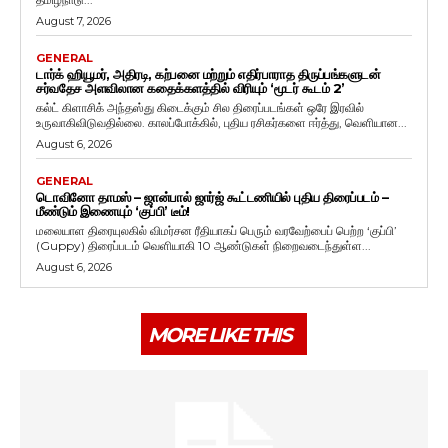
August 7, 2026
GENERAL
டார்க் ஹியூமர், அதிரடி, கற்பனை மற்றும் எதிர்பாராத திருப்பங்களுடன்
சர்வதேச அளவிலான கதைக்களத்தில் விரியும் ‘மூடர் கூடம் 2’
கல்ட் கிளாசிக் அந்தஸ்து கிடைக்கும் சில திரைப்படங்கள் ஒரே இரவில்
உருவாகிவிடுவதில்லை. காலப்போக்கில், புதிய ரசிகர்களை ஈர்த்து, வெளியான...
August 6, 2026
GENERAL
டொவினோ தாமஸ் – ஜான்பால் ஜார்ஜ் கூட்டணியில் புதிய திரைப்படம் –
மீண்டும் இணையும் ‘குப்பி’ டீம்!
மலையாள திரையுலகில் விமர்சன ரீதியாகப் பெரும் வரவேற்பைப் பெற்ற ‘குப்பி’
(Guppy) திரைப்படம் வெளியாகி 10 ஆண்டுகள் நிறைவடைந்துள்ள...
August 6, 2026
MORE LIKE THIS