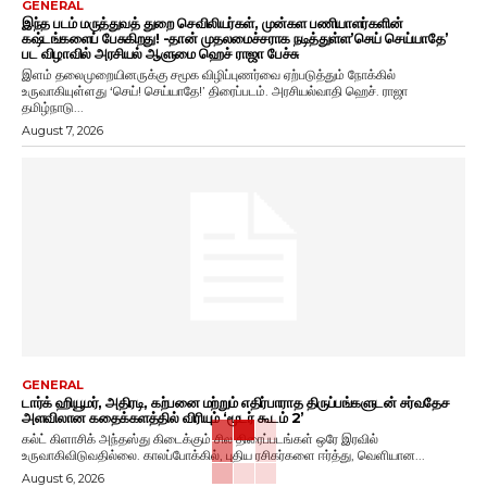
GENERAL
இந்த படம் மருத்துவத் துறை செவிலியர்கள், முன்கள பணியாளர்களின்
கஷ்டங்களைப் பேசுகிறது! -தான் முதலமைச்சராக நடித்துள்ள’செய் செய்யாதே’
பட விழாவில் அரசியல் ஆளுமை ஹெச் ராஜா பேச்சு
இளம் தலைமுறையினருக்கு சமூக விழிப்புணர்வை ஏற்படுத்தும் நோக்கில்
உருவாகியுள்ளது ‘செய்! செய்யாதே!’ திரைப்படம். அரசியல்வாதி ஹெச். ராஜா
தமிழ்நாடு...
August 7, 2026
GENERAL
டார்க் ஹியூமர், அதிரடி, கற்பனை மற்றும் எதிர்பாராத திருப்பங்களுடன் சர்வதேச
அளவிலான கதைக்களத்தில் விரியும் ‘மூடர் கூடம் 2’
கல்ட் கிளாசிக் அந்தஸ்து கிடைக்கும் சில திரைப்படங்கள் ஒரே இரவில்
உருவாகிவிடுவதில்லை. காலப்போக்கில், புதிய ரசிகர்களை ஈர்த்து, வெளியான...
August 6, 2026