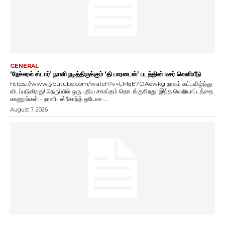
GENERAL
‘நேச்சுரல் ஸ்டார்’ நானி நடித்திருக்கும் ‘தி பாரடைஸ்’ படத்தின் டீசர் வெளியீடு
https://www.youtube.com/watch?v=LMqE7OAewkg நரகம் கட்டவிழ்த்து
விடப்படுகிறது! நெருப்பில் ஒரு புதிய சகாப்தம் தொடங்குகிறது! இந்த வெறியாட்டத்தை
காணுங்கள்!- நானி- ஸ்ரீகாந்த் ஒடேலா-...
August 7, 2026