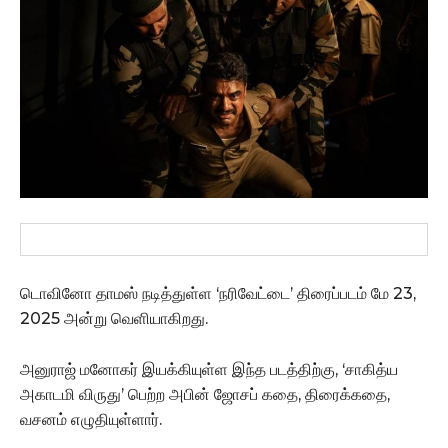
டொவினோ தாமஸ் நடித்துள்ள ‘நரிவேட்டை’ திரைப்படம் மே 23,
2025 அன்று வெளியாகிறது.
அனுராஜ் மனோகர் இயக்கியுள்ள இந்த படத்திற்கு, ‘சாகித்ய
அகாடமி விருது’ பெற்ற அபின் ஜோசப் கதை, திரைக்கதை,
வசனம் எழுதியுள்ளார்.