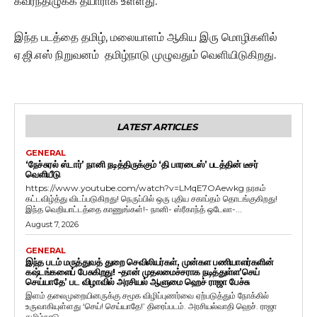
கவர்ந்திழுக்க தயாராக உள்ளது.
இந்த படத்தை தமிழ், மலையாளம் ஆகிய இரு மொழிகளில்
ஏ.ஜி.எஸ் நிறுவனம் தமிழ்நாடு முழுவதும் வெளியிடுகிறது.
LATEST ARTICLES
GENERAL
‘நேச்சுரல் ஸ்டார்’ நானி நடித்திருக்கும் ‘தி பாரடைஸ்’ படத்தின் டீசர்
வெளியீடு
https://www.youtube.com/watch?v=LMqE7OAewkg நரகம்
கட்டவிழ்த்து விடப்படுகிறது! நெருப்பில் ஒரு புதிய சகாப்தம் தொடங்குகிறது!
இந்த வெறியாட்டத்தை காணுங்கள்!- நானி- ஸ்ரீகாந்த் ஒடேலா-...
August 7, 2026
GENERAL
இந்த படம் மருத்துவத் துறை செவிலியர்கள், முன்கள பணியாளர்களின்
கஷ்டங்களைப் பேசுகிறது! -தான் முதலமைச்சராக நடித்துள்ள’செய்
செய்யாதே’ பட விழாவில் அரசியல் ஆளுமை ஹெச் ராஜா பேச்சு
இளம் தலைமுறையினருக்கு சமூக விழிப்புணர்வை ஏற்படுத்தும் நோக்கில்
உருவாகியுள்ளது ‘செய்! செய்யாதே!’ திரைப்படம். அரசியல்வாதி ஹெச். ராஜா
தமிழ்நாடு...