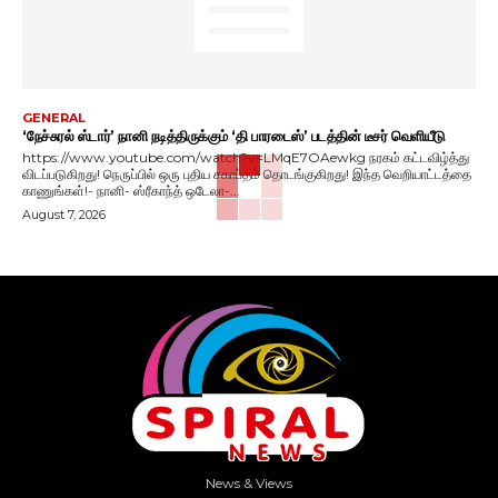
GENERAL
‘நேச்சுரல் ஸ்டார்’ நானி நடித்திருக்கும் ‘தி பாரடைஸ்’ படத்தின் டீசர் வெளியீடு
https://www.youtube.com/watch?v=LMqE7OAewkg நரகம் கட்டவிழ்த்து
விடப்படுகிறது! நெருப்பில் ஒரு புதிய சகாப்தம் தொடங்குகிறது! இந்த வெறியாட்டத்தை
காணுங்கள்!- நானி- ஸ்ரீகாந்த் ஒடேலா-...
August 7, 2026
News & Views