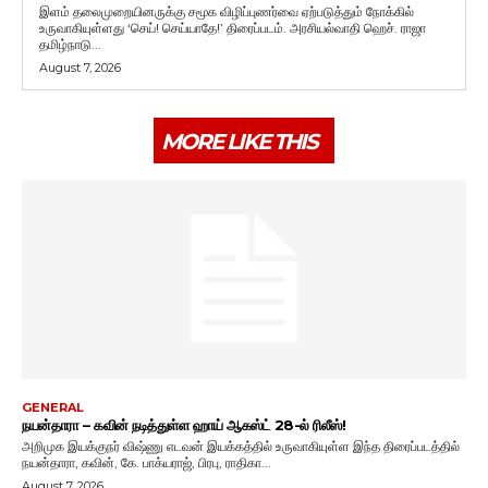
இளம் தலைமுறையினருக்கு சமூக விழிப்புணர்வை ஏற்படுத்தும் நோக்கில்
உருவாகியுள்ளது ‘செய்! செய்யாதே!’ திரைப்படம். அரசியல்வாதி ஹெச். ராஜா
தமிழ்நாடு...
August 7, 2026
MORE LIKE THIS
GENERAL
நயன்தாரா – கவின் நடித்துள்ள ஹாய் ஆகஸ்ட் 28-ல் ரிலீஸ்!
அறிமுக இயக்குநர் விஷ்ணு எடவன் இயக்கத்தில் உருவாகியுள்ள இந்த திரைப்படத்தில்
நயன்தாரா, கவின், கே. பாக்யராஜ், பிரபு, ராதிகா...
August 7, 2026