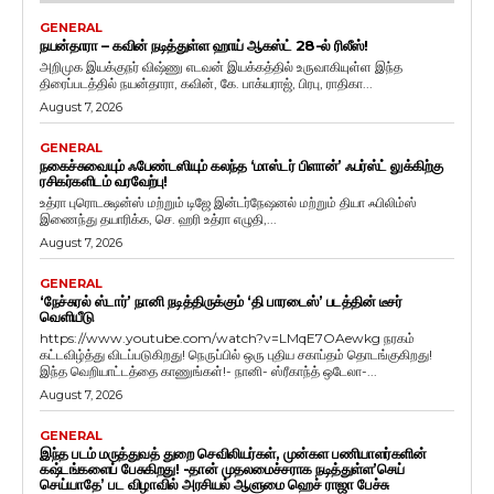
GENERAL
நயன்தாரா – கவின் நடித்துள்ள ஹாய் ஆகஸ்ட் 28-ல் ரிலீஸ்!
அறிமுக இயக்குநர் விஷ்ணு எடவன் இயக்கத்தில் உருவாகியுள்ள இந்த
திரைப்படத்தில் நயன்தாரா, கவின், கே. பாக்யராஜ், பிரபு, ராதிகா...
August 7, 2026
GENERAL
நகைச்சுவையும் ஃபேண்டஸியும் கலந்த ‘மாஸ்டர் பிளான்’ ஃபர்ஸ்ட் லுக்கிற்கு
ரசிகர்களிடம் வரவேற்பு!
உத்ரா புரொடக்ஷன்ஸ் மற்றும் டிஜே இன்டர்நேஷனல் மற்றும் தியா ஃபிலிம்ஸ்
இணைந்து தயாரிக்க, செ. ஹரி உத்ரா எழுதி,...
August 7, 2026
GENERAL
‘நேச்சுரல் ஸ்டார்’ நானி நடித்திருக்கும் ‘தி பாரடைஸ்’ படத்தின் டீசர்
வெளியீடு
https://www.youtube.com/watch?v=LMqE7OAewkg நரகம்
கட்டவிழ்த்து விடப்படுகிறது! நெருப்பில் ஒரு புதிய சகாப்தம் தொடங்குகிறது!
இந்த வெறியாட்டத்தை காணுங்கள்!- நானி- ஸ்ரீகாந்த் ஒடேலா-...
August 7, 2026
GENERAL
இந்த படம் மருத்துவத் துறை செவிலியர்கள், முன்கள பணியாளர்களின்
கஷ்டங்களைப் பேசுகிறது! -தான் முதலமைச்சராக நடித்துள்ள’செய்
செய்யாதே’ பட விழாவில் அரசியல் ஆளுமை ஹெச் ராஜா பேச்சு