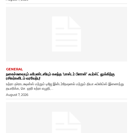
GENERAL
நகைச்சுவையும் ஃபேண்டஸியும் கலந்த ‘மாஸ்டர் பிளான்’ ஃபர்ஸ்ட் லுக்கிற்கு
ரசிகர்களிடம் வரவேற்பு!
உத்ரா புரொடக்ஷன்ஸ் மற்றும் டிஜே இன்டர்நேஷனல் மற்றும் தியா ஃபிலிம்ஸ் இணைந்து
தயாரிக்க, செ. ஹரி உத்ரா எழுதி,...
August 7, 2026