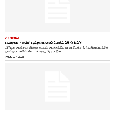
GENERAL
நயன்தாரா – கவின் நடித்துள்ள ஹாய் ஆகஸ்ட் 28-ல் ரிலீஸ்!
அறிமுக இயக்குநர் விஷ்ணு எடவன் இயக்கத்தில் உருவாகியுள்ள இந்த திரைப்படத்தில்
நயன்தாரா, கவின், கே. பாக்யராஜ், பிரபு, ராதிகா...
August 7, 2026