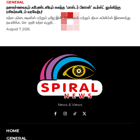
GENERAL
நகைச்சுவையும் ஃபேண்டஸியும் கலந்த ‘மாஸ்டர் பிளான்’ ஃபர்ஸ்ட் லுக்கிற்கு
ரசிகர்களிடம் வரவேற்பு!
உத்ரா புரொடக்ஷன்ஸ் மற்றும் டிஜே இன்டர்நேஷனல் மற்றும் தியா ஃபிலிம்ஸ் இணைந்து
தயாரிக்க, செ. ஹரி உத்ரா எழுதி,...
August 7, 2026
News & Views
HOME
GENERAL