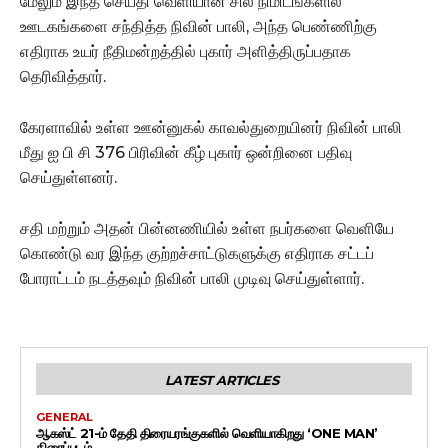
மேலும் இந்த செய்தி வெளியான சில நிமிடங்களில்
ஊடகங்களை சந்தித்த நிவின் பாலி, அந்த பெண்ணிற்கு
எதிராக உயர் நீதிமன்றத்தில் புகார் அளித்திருப்பதாக
தெரிவித்தார்.
கேரளாவில் உள்ள ஊன்னுகல் காவல்துறையினர் நிவின் பாலி
மீது ஐ பி சி 376 பிரிவின் கீழ் புகார் ஒன்றினை பதிவு
செய்துள்ளனர்.
சதி மற்றும் அதன் பின்னணியில் உள்ள நபர்களை வெளியே
கொண்டு வர இந்த குற்றச்சாட்டுகளுக்கு எதிராக சட்டப்
போராட்டம் நடத்தவும் நிவின் பாலி முடிவு செய்துள்ளார்.
LATEST ARTICLES
GENERAL
ஆகஸ்ட் 21-ம் தேதி திரையரங்குகளில் வெளியாகிறது ‘ONE MAN’
திரைப்படம்