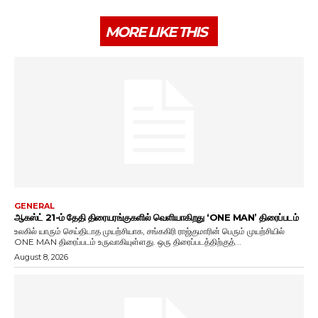
MORE LIKE THIS
GENERAL
ஆகஸ்ட் 21-ம் தேதி திரையரங்குகளில் வெளியாகிறது ‘ONE MAN’ திரைப்படம்
உலகில் யாரும் செய்திடாத முயற்சியாக, சங்ககிரி ராஜ்குமாரின் பெரும் முயற்சியில்
ONE MAN திரைப்படம் உருவாகியுள்ளது. ஒரு திரைப்படத்திற்குத்...
August 8, 2026