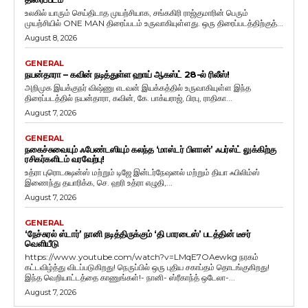
உலகில் யாரும் செய்திடாத முயற்சியாக, சங்ககிரி ராஜ்குமாரின் பெரும்
முயற்சியில் ONE MAN திரைப்படம் உருவாகியுள்ளது. ஒரு திரைப்படத்திற்குத்...
August 8, 2026
GENERAL
நயன்தாரா – கவின் நடித்துள்ள ஹாய் ஆகஸ்ட் 28-ல் ரிலீஸ்!
அறிமுக இயக்குநர் விஷ்ணு எடவன் இயக்கத்தில் உருவாகியுள்ள இந்த
திரைப்படத்தில் நயன்தாரா, கவின், கே. பாக்யராஜ், பிரபு, ராதிகா...
August 7, 2026
GENERAL
நகைச்சுவையும் ஃபேண்டஸியும் கலந்த ‘மாஸ்டர் பிளான்’ ஃபர்ஸ்ட் லுக்கிற்கு
ரசிகர்களிடம் வரவேற்பு!
உத்ரா புரொடக்ஷன்ஸ் மற்றும் டிஜே இன்டர்நேஷனல் மற்றும் தியா ஃபிலிம்ஸ்
இணைந்து தயாரிக்க, செ. ஹரி உத்ரா எழுதி,...
August 7, 2026
GENERAL
‘நேச்சுரல் ஸ்டார்’ நானி நடித்திருக்கும் ‘தி பாரடைஸ்’ படத்தின் டீசர்
வெளியீடு
https://www.youtube.com/watch?v=LMqE7OAewkg நரகம்
கட்டவிழ்த்து விடப்படுகிறது! நெருப்பில் ஒரு புதிய சகாப்தம் தொடங்குகிறது!
இந்த வெறியாட்டத்தை காணுங்கள்!- நானி- ஸ்ரீகாந்த் ஒடேலா-...
August 7, 2026