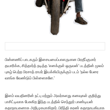
பின்னணிப் பாடகரும் இசையமைப்பாளருமான பிரதீப்குமார்
தயாரிக்க, சித்தார்த் நடித்த ‘எனக்குள் ஒருவன்’ படத்தின் மூலம்
புகழ் பெற்ற பிரசாத் ராமர் இயக்கியிருக்கும் படம் ‘நல்ல பேரை
வாங்க வேண்டும் பிள்ளைகளே.’
இளம் வயதினரின் நட்பு மற்றும் அவர்களது கனவுகள் குறித்து
பாசிட்டிவாக பேசுகிற இந்த படத்தில் செந்தூர் பாண்டியன்
கதாநாயகனாக அறிமுகமாகிறார். பிரீத்தி கரண் கதாநாயகியாக