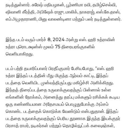
நடித்துள்ளார். சுரேஷ் மதியழகன், பூர்ணிமா ரவி, தமிழ்செல்வி,
ஷிவானி கீர்த்தி, அபிஷேக் ராஜு, மாலிக், நாகராஜ், எஸ்.கே.தாஸ்,
எம்.அமுதாராணி, மினு வாலண்டினா மற்றும் பலர் நடித்துள்ளனர்.
இந்த படம் வரும் மார்ச் 8, 2024 அன்று எஸ். ஹரி உத்ராவின்
உத்ரா புரொடக்ஷன்ஸ் மூலம் 75 திரையரங்குகளில்
வெளியாகிறது.
படம் பற்றி தயாரிப்பாளர் பிரதீப்குமார் பேசியபோது, ”எஸ். ஹரி
உத்ரா இந்தப் படத்தின் மீது மிகுந்த ஆர்வம் காட்டி, இந்தப்
படத்தை வெளியிட முன்வந்திருப்பது மகிழ்ச்சி அளிக்கிறது.
இந்தத் திரைப்படத்தை உருவாக்குவதற்குப் பின்னால் உள்ள
எங்களின் நோக்கம், அனைத்து தரப்பு மக்களும் ரசிக்கக் கூடிய
ஒரு கண்ணியமான அதேசமயம் பொழுதுபோக்கு அம்சம்
கொண்ட படத்தைக் கொடுக்க வேண்டும் என்பதுதான். இந்தப்
படத்தை உருவாக்குவதற்குப் பெரிய தூணாக இருந்த இயக்குநர்
பிரசாத் ராமர், நடிகர்கள் மற்றும் தொழில்நுட்பக் கலைஞர்கள்,