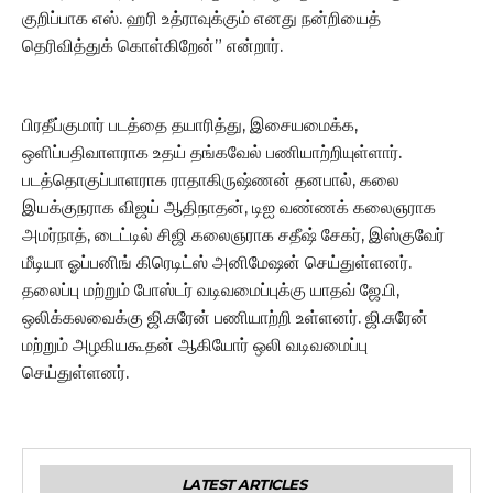
குறிப்பாக எஸ். ஹரி உத்ராவுக்கும் எனது நன்றியைத்
தெரிவித்துக் கொள்கிறேன்” என்றார்.
பிரதீப்குமார் படத்தை தயாரித்து, இசையமைக்க,
ஒளிப்பதிவாளராக உதய் தங்கவேல் பணியாற்றியுள்ளார்.
படத்தொகுப்பாளராக ராதாகிருஷ்ணன் தனபால், கலை
இயக்குநராக விஜய் ஆதிநாதன், டிஐ வண்ணக் கலைஞராக
அமர்நாத், டைட்டில் சிஜி கலைஞராக சதீஷ் சேகர், இஸ்குவேர்
மீடியா ஓப்பனிங் கிரெடிட்ஸ் அனிமேஷன் செய்துள்ளனர்.
தலைப்பு மற்றும் போஸ்டர் வடிவமைப்புக்கு யாதவ் ஜே.பி,
ஒலிக்கலவைக்கு ஜி.சுரேன் பணியாற்றி உள்ளனர். ஜி.சுரேன்
மற்றும் அழகியகூதன் ஆகியோர் ஒலி வடிவமைப்பு
செய்துள்ளனர்.
LATEST ARTICLES