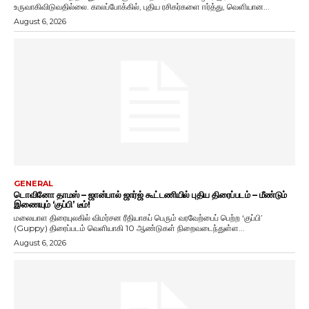
உருவாகிவிடுவதில்லை. காலப்போக்கில், புதிய ரசிகர்களை ஈர்த்து, வெளியான...
August 6, 2026
GENERAL
டொவினோ தாமஸ் – ஜான்பால் ஜார்ஜ் கூட்டணியில் புதிய திரைப்படம் – மீண்டும்
இணையும் ‘குப்பி’ டீம்!
மலையாள திரையுலகில் விமர்சன ரீதியாகப் பெரும் வரவேற்பைப் பெற்ற ‘குப்பி’
(Guppy) திரைப்படம் வெளியாகி 10 ஆண்டுகள் நிறைவடைந்துள்ள...
August 6, 2026