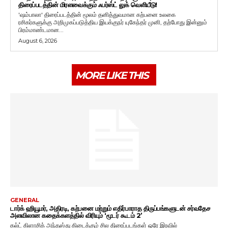
திரைப்படத்தின் மிரளவைக்கும் ஃபர்ஸ்ட் லுக் வெளியீடு!
'ஷம்பாலா' திரைப்படத்தின் மூலம் தனித்துவமான கற்பனை உலகை
ரசிகர்களுக்கு அறிமுகப்படுத்திய இயக்குநர் யுகேந்தர் முனி, தற்போது இன்னும்
பிரம்மாண்டமான...
August 6, 2026
MORE LIKE THIS
GENERAL
டார்க் ஹியூமர், அதிரடி, கற்பனை மற்றும் எதிர்பாராத திருப்பங்களுடன் சர்வதேச
அளவிலான கதைக்களத்தில் விரியும் ‘மூடர் கூடம் 2’
கல்ட் கிளாசிக் அந்தஸ்து கிடைக்கும் சில திரைப்படங்கள் ஒரே இரவில்