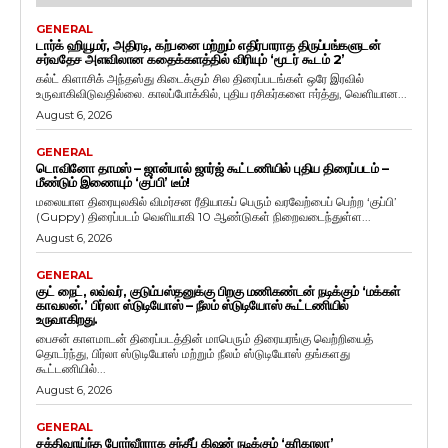
GENERAL
டார்க் ஹியூமர், அதிரடி, கற்பனை மற்றும் எதிர்பாராத திருப்பங்களுடன்
சர்வதேச அளவிலான கதைக்களத்தில் விரியும் ‘மூடர் கூடம் 2’
கல்ட் கிளாசிக் அந்தஸ்து கிடைக்கும் சில திரைப்படங்கள் ஒரே இரவில்
உருவாகிவிடுவதில்லை. காலப்போக்கில், புதிய ரசிகர்களை ஈர்த்து, வெளியான...
August 6, 2026
GENERAL
டொவினோ தாமஸ் – ஜான்பால் ஜார்ஜ் கூட்டணியில் புதிய திரைப்படம் –
மீண்டும் இணையும் ‘குப்பி’ டீம்!
மலையாள திரையுலகில் விமர்சன ரீதியாகப் பெரும் வரவேற்பைப் பெற்ற ‘குப்பி’
(Guppy) திரைப்படம் வெளியாகி 10 ஆண்டுகள் நிறைவடைந்துள்ள...
August 6, 2026
GENERAL
குட் நைட், லவ்வர், குடும்பஸ்தனுக்கு பிறகு மணிகண்டன் நடிக்கும் ‘மக்கள்
காவலன்.’ பிர்லா ஸ்டுடியோஸ் – நீலம் ஸ்டுடியோஸ் கூட்டணியில்
உருவாகிறது.
பைசன் காளமாடன் திரைப்படத்தின் மாபெரும் திரையரங்கு வெற்றியைத்
தொடர்ந்து, பிர்லா ஸ்டுடியோஸ் மற்றும் நீலம் ஸ்டுடியோஸ் தங்களது
கூட்டணியில்...
August 6, 2026
GENERAL
சக்திவாய்ந்த போர்வீரராக சந்தீப் கிஷன் நடிக்கும் ‘கரிகாலா’