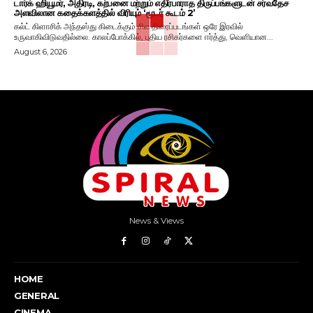
டார்க் ஹியூமர், அதிரடி, கற்பனை மற்றும் எதிர்பாராத திருப்பங்களுடன் சர்வதேச
அளவிலான கதைக்களத்தில் விரியும் ‘மூடர் கூடம் 2’
கல்ட் கிளாசிக் அந்தஸ்து கிடைக்கும் சில திரைப்படங்கள் ஒரே இரவில்
உருவாகிவிடுவதில்லை. காலப்போக்கில், புதிய ரசிகர்களை ஈர்த்து, வெளியான...
August 6, 2026
News & Views
HOME
GENERAL
CINEMA