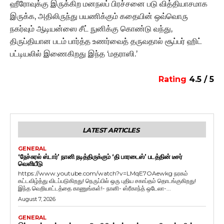
ஹீரோவுக்கு இருக்கிற மனநலப் பிரச்சனை படு வித்தியாசமாக
இருக்க, அதிலிருந்து பயணிக்கும் கதையின் ஒவ்வொரு
நகர்வும் ஆடியன்ஸை சீட் நுனிக்கு கொண்டு வந்து,
திருப்தியான படம் பார்த்த உணர்வைத் தருவதால் சூப்பர் ஹிட்
பட்டியலில் இணைகிறது இந்த ‘மதராஸி.’
Rating
4.5 / 5
LATEST ARTICLES
GENERAL
‘நேச்சுரல் ஸ்டார்’ நானி நடித்திருக்கும் ‘தி பாரடைஸ்’ படத்தின் டீசர்
வெளியீடு
https://www.youtube.com/watch?v=LMqE7OAewkg நரகம்
கட்டவிழ்த்து விடப்படுகிறது! நெருப்பில் ஒரு புதிய சகாப்தம் தொடங்குகிறது!
இந்த வெறியாட்டத்தை காணுங்கள்!- நானி- ஸ்ரீகாந்த் ஒடேலா-...
August 7, 2026
GENERAL