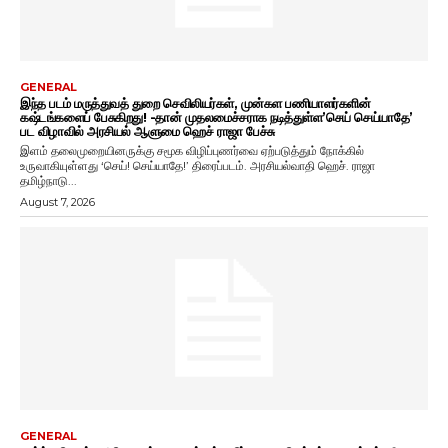
GENERAL
இந்த படம் மருத்துவத் துறை செவிலியர்கள், முன்கள பணியாளர்களின்
கஷ்டங்களைப் பேசுகிறது! -தான் முதலமைச்சராக நடித்துள்ள’செய் செய்யாதே’
பட விழாவில் அரசியல் ஆளுமை ஹெச் ராஜா பேச்சு
இளம் தலைமுறையினருக்கு சமூக விழிப்புணர்வை ஏற்படுத்தும் நோக்கில்
உருவாகியுள்ளது ‘செய்! செய்யாதே!’ திரைப்படம். அரசியல்வாதி ஹெச். ராஜா
தமிழ்நாடு...
August 7, 2026
GENERAL