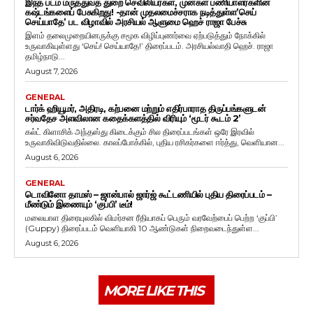
இந்த படம் மருத்துவத் துறை செவிலியர்கள், முன்கள பணியாளர்களின்
கஷ்டங்களைப் பேசுகிறது! -தான் முதலமைச்சராக நடித்துள்ள’செய்
செய்யாதே’ பட விழாவில் அரசியல் ஆளுமை ஹெச் ராஜா பேச்சு
இளம் தலைமுறையினருக்கு சமூக விழிப்புணர்வை ஏற்படுத்தும் நோக்கில்
உருவாகியுள்ளது ‘செய்! செய்யாதே!’ திரைப்படம். அரசியல்வாதி ஹெச். ராஜா
தமிழ்நாடு...
August 7, 2026
GENERAL
டார்க் ஹியூமர், அதிரடி, கற்பனை மற்றும் எதிர்பாராத திருப்பங்களுடன்
சர்வதேச அளவிலான கதைக்களத்தில் விரியும் ‘மூடர் கூடம் 2’
கல்ட் கிளாசிக் அந்தஸ்து கிடைக்கும் சில திரைப்படங்கள் ஒரே இரவில்
உருவாகிவிடுவதில்லை. காலப்போக்கில், புதிய ரசிகர்களை ஈர்த்து, வெளியான...
August 6, 2026
GENERAL
டொவினோ தாமஸ் – ஜான்பால் ஜார்ஜ் கூட்டணியில் புதிய திரைப்படம் –
மீண்டும் இணையும் ‘குப்பி’ டீம்!
மலையாள திரையுலகில் விமர்சன ரீதியாகப் பெரும் வரவேற்பைப் பெற்ற ‘குப்பி’
(Guppy) திரைப்படம் வெளியாகி 10 ஆண்டுகள் நிறைவடைந்துள்ள...
August 6, 2026
MORE LIKE THIS