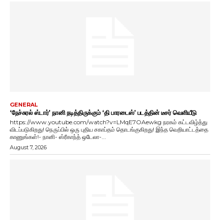
GENERAL
‘நேச்சுரல் ஸ்டார்’ நானி நடித்திருக்கும் ‘தி பாரடைஸ்’ படத்தின் டீசர் வெளியீடு
https://www.youtube.com/watch?v=LMqE7OAewkg நரகம் கட்டவிழ்த்து
விடப்படுகிறது! நெருப்பில் ஒரு புதிய சகாப்தம் தொடங்குகிறது! இந்த வெறியாட்டத்தை
காணுங்கள்!- நானி- ஸ்ரீகாந்த் ஒடேலா-...
August 7, 2026