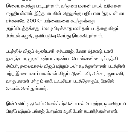
இசையமைத்து பாடியுள்ளார். வந்தனா மசான் பாடல் வரிகளை
எழுதியுள்ளார். இந்த பாடலின் தெலுங்கு பதிப்பான ‘தூஃபன் லா’
ஏற்கனவே 200K+ பார்வைகளை கடந்துள்ளது
குறிப்பிடத்தக்கது. ‘மழை பிடிக்காத மனிதன்’ படத்தை விஜய்
மில்டன் எழுதி, ஒளிப்பதிவு செய்து இயக்கியுள்ளார்.
படத்தில் விஜய் ஆண்டனி, சத்யராஜ், மேகா ஆகாஷ், டாலி
தனஞ்சயா, முரளி ஷர்மா, சரண்யா பொன்வண்ணா, ப்ருத்வி
அம்பர், தலைவாசல் விஜய் மற்றும் பலர் நடித்துள்ளனர். படத்தின்
மற்ற இசையமைப்பாளர்கள் விஜய் ஆண்டனி, அச்சு ராஜாமணி,
வாகு மசான் மற்றும் ஹரி டஃபுசியா. படத்தொகுப்பு பிரவீன்
கே.எல். செய்துள்ளார்.
இன்பினிட்டி ஃபிலிம் வென்ச்சர்ஸின் கமல் போஹ்ரா, டி லலிதா, பி.
பிரதீப் மற்றும் பங்கஜ் போஹ்ரா ஆகியோர் தயாரித்துள்ளனர்.