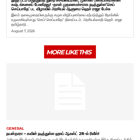
கஷ்டங்களைப் பேசுகிறது! -தான் முதலமைச்சராக நடித்துள்ள’செய்
செய்யாதே’ பட விழாவில் அரசியல் ஆளுமை ஹெச் ராஜா பேச்சு
இளம் தலைமுறையினருக்கு சமூக விழிப்புணர்வை ஏற்படுத்தும் நோக்கில்
உருவாகியுள்ளது ‘செய்! செய்யாதே!’ திரைப்படம். அரசியல்வாதி ஹெச். ராஜா
தமிழ்நாடு...
August 7, 2026
MORE LIKE THIS
GENERAL
நயன்தாரா – கவின் நடித்துள்ள ஹாய் ஆகஸ்ட் 28-ல் ரிலீஸ்!
அறிமுக இயக்குநர் விஷ்ணு எடவன் இயக்கத்தில் உருவாகியுள்ள இந்த திரைப்படத்தில்