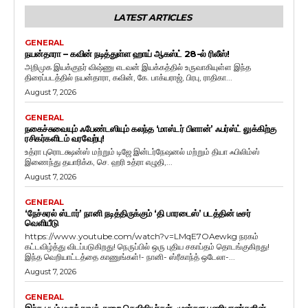
LATEST ARTICLES
GENERAL
நயன்தாரா – கவின் நடித்துள்ள ஹாய் ஆகஸ்ட் 28-ல் ரிலீஸ்!
அறிமுக இயக்குநர் விஷ்ணு எடவன் இயக்கத்தில் உருவாகியுள்ள இந்த
திரைப்படத்தில் நயன்தாரா, கவின், கே. பாக்யராஜ், பிரபு, ராதிகா...
August 7, 2026
GENERAL
நகைச்சுவையும் ஃபேண்டஸியும் கலந்த ‘மாஸ்டர் பிளான்’ ஃபர்ஸ்ட் லுக்கிற்கு
ரசிகர்களிடம் வரவேற்பு!
உத்ரா புரொடக்ஷன்ஸ் மற்றும் டிஜே இன்டர்நேஷனல் மற்றும் தியா ஃபிலிம்ஸ்
இணைந்து தயாரிக்க, செ. ஹரி உத்ரா எழுதி,...
August 7, 2026
GENERAL
‘நேச்சுரல் ஸ்டார்’ நானி நடித்திருக்கும் ‘தி பாரடைஸ்’ படத்தின் டீசர்
வெளியீடு
https://www.youtube.com/watch?v=LMqE7OAewkg நரகம்
கட்டவிழ்த்து விடப்படுகிறது! நெருப்பில் ஒரு புதிய சகாப்தம் தொடங்குகிறது!
இந்த வெறியாட்டத்தை காணுங்கள்!- நானி- ஸ்ரீகாந்த் ஒடேலா-...
August 7, 2026
GENERAL
இந்த படம் மருத்துவத் துறை செவிலியர்கள், முன்கள பணியாளர்களின்