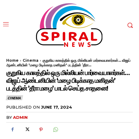
Home
Cinema
குறுகிய காலத்தில் ஒரு மில்லியன் பார்வையாளர்கள்… விஜய்
ஆண்டனியின் 'மழை பிடிக்காத மனிதன்' படத்தின் ’தீரா...
குறுகிய காலத்தில் ஒரு மில்லியன் பார்வையாளர்கள்…
விஜய் ஆண்டனியின் ‘மழை பிடிக்காத மனிதன்’
படத்தின் ’தீரா மழை’ பாடல் செய்த சாதனை!
CINEMA
PUBLISHED ON
JUNE 17, 2024
BY
ADMIN