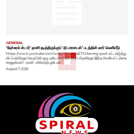
GENERAL
‘நேச்சுரல் ஸ்டார்’ நானி நடித்திருக்கும் ‘தி பாரடைஸ்’ படத்தின் டீசர் வெளியீடு
https://www.youtube.com/watch?v=LMqE7OAewkg நரகம் கட்டவிழ்த்து
விடப்படுகிறது! நெருப்பில் ஒரு புதிய சகாப்தம் தொடங்குகிறது! இந்த வெறியாட்டத்தை
காணுங்கள்!- நானி- ஸ்ரீகாந்த் ஒடேலா-...
August 7, 2026