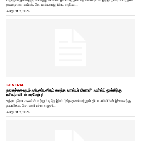
நயன்தாரா, கவின், கே. பாக்யராஜ், பிரபு, ராதிகா...
August 7, 2026
GENERAL
நகைச்சுவையும் ஃபேண்டஸியும் கலந்த ‘மாஸ்டர் பிளான்’ ஃபர்ஸ்ட் லுக்கிற்கு
ரசிகர்களிடம் வரவேற்பு!
உத்ரா புரொடக்ஷன்ஸ் மற்றும் டிஜே இன்டர்நேஷனல் மற்றும் தியா ஃபிலிம்ஸ் இணைந்து
தயாரிக்க, செ. ஹரி உத்ரா எழுதி,...
August 7, 2026