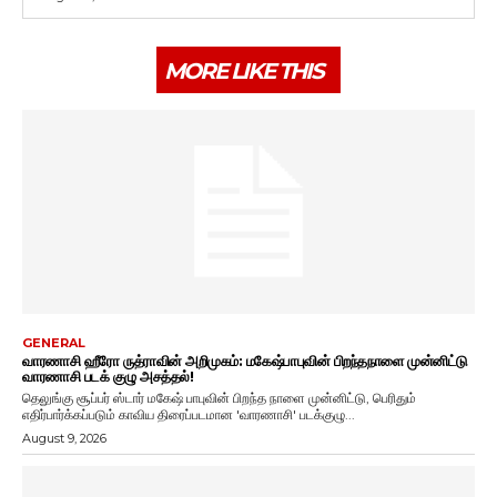
MORE LIKE THIS
GENERAL
வாரணாசி ஹீரோ ருத்ராவின் அறிமுகம்: மகேஷ்பாபுவின் பிறந்தநாளை முன்னிட்டு
வாரணாசி படக் குழு அசத்தல்!
தெலுங்கு சூப்பர் ஸ்டார் மகேஷ் பாபுவின் பிறந்த நாளை முன்னிட்டு, பெரிதும்
எதிர்பார்க்கப்படும் காவிய திரைப்படமான 'வாரணாசி' படக்குழு...
August 9, 2026