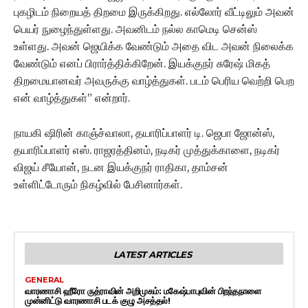
புகழிடம் நிறையத் திறமை இருக்கிறது. எல்லோர் வீட்டிலும் அவன்
பெயர் நுழைந்துள்ளது. அவனிடம் நல்ல காமெடி சென்ஸ்
உள்ளது. அவன் ஜெயிக்க வேண்டும் அதை விட அவன் நிலைக்க
வேண்டும் எனப் பிரார்த்திக்கிறேன். இயக்குநர் சுரேஷ் மிகத்
திறமையானவர் அவருக்கு வாழ்த்துகள். படம் பெரிய வெற்றி பெற
என் வாழ்த்துகள்” என்றார்.
நாயகி ஷிரின் காஞ்ச்வாலா, தயாரிப்பாளர் டி. ஜெபா ஜோன்ஸ்,
தயாரிப்பாளர் எஸ். ராஜரத்தினம், நடிகர் முத்துக்காளை, நடிகர்
விஜய் சீயோன், நடன இயக்குநர் ராதிகா, தாம்சன்
உள்ளிட்டோரும் நிகழ்வில் பேசினார்கள்.
LATEST ARTICLES
GENERAL
வாரணாசி ஹீரோ ருத்ராவின் அறிமுகம்: மகேஷ்பாபுவின் பிறந்தநாளை
முன்னிட்டு வாரணாசி படக் குழு அசத்தல்!