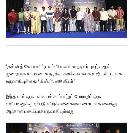
‘குக் வித் கோமாளி’ மூலம் பிரபலமான நடிகர் புகழ் முதல்
முறையாக நாயகனாக நடிக்க, கலக்கலான கமர்ஷியல் படமாக
உருவாகியுள்ளது ‘ மிஸ்டர். ஸூ கீப்பர்.’
இந்த படம் ஒரு புலியைக் காப்பாற்றப் போராடும் ஒரு
எளியவனுக்கு ஏற்படும் பிரச்சனைகளை மையமாக வைத்து
அழகான படைப்பாகஉருவாகியுள்ளது.