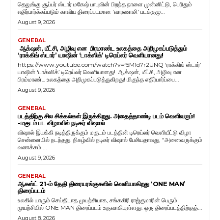
தெலுங்கு சூப்பர் ஸ்டார் மகேஷ் பாபுவின் பிறந்த நாளை முன்னிட்டு, பெரிதும்
எதிர்பார்க்கப்படும் காவிய திரைப்படமான 'வாரணாசி' படக்குழு...
August 9, 2026
GENERAL
ஆக்‌ஷன், மீட்சி, அழிவு என பிரமாண்ட உலகத்தை அறிமுகப்படுத்தும்
‘ராக்கிங் ஸ்டார்’ யாஷின் ‘டாக்ஸிக்’ டிரெய்லர் வெளியானது!
https://www.youtube.com/watch?v=f5M1d7r2UNQ ‘ராக்கிங் ஸ்டார்’
யாஷின் ‘டாக்ஸிக்’ டிரெய்லர் வெளியானது! ஆக்‌ஷன், மீட்சி, அழிவு என
பிரம்மாண்ட உலகத்தை அறிமுகப்படுத்துகிறது! மிகுந்த எதிர்பார்ப்பை...
August 9, 2026
GENERAL
படத்திற்கு சில சிக்கல்கள் இருக்கிறது. அதைத்தாண்டி படம் வெளிவரும்!
-மகுடம் பட விழாவில் நடிகர் விஷால்
விஷால் இயக்கி நடித்திருக்கும் மகுடம் படத்தின் டிரெய்லர் வெளியீட்டு விழா
சென்னையில் நடந்தது. நிகழ்வில் நடிகர் விஷால் பேசியதாவது, "அனைவருக்கும்
வணக்கம்....
August 9, 2026
GENERAL
ஆகஸ்ட் 21-ம் தேதி திரையரங்குகளில் வெளியாகிறது ‘ONE MAN’
திரைப்படம்
உலகில் யாரும் செய்திடாத முயற்சியாக, சங்ககிரி ராஜ்குமாரின் பெரும்
முயற்சியில் ONE MAN திரைப்படம் உருவாகியுள்ளது. ஒரு திரைப்படத்திற்குத்...
August 8, 2026