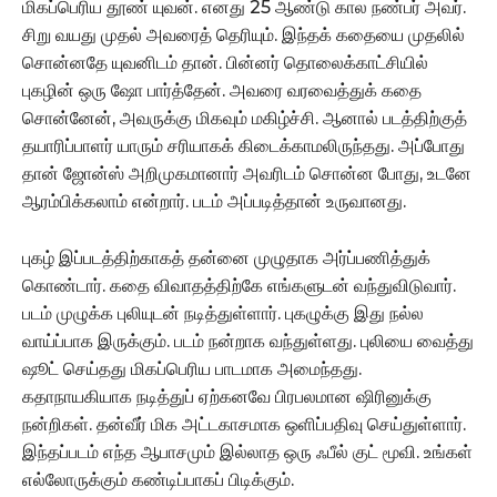
மிகப்பெரிய தூண் யுவன். எனது 25 ஆண்டு கால நண்பர் அவர்.
சிறு வயது முதல் அவரைத் தெரியும். இந்தக் கதையை முதலில்
சொன்னதே யுவனிடம் தான். பின்னர் தொலைக்காட்சியில்
புகழின் ஒரு ஷோ பார்த்தேன். அவரை வரவைத்துக் கதை
சொன்னேன், அவருக்கு மிகவும் மகிழ்ச்சி. ஆனால் படத்திற்குத்
தயாரிப்பாளர் யாரும் சரியாகக் கிடைக்காமலிருந்தது. அப்போது
தான் ஜோன்ஸ் அறிமுகமானார் அவரிடம் சொன்ன போது, உடனே
ஆரம்பிக்கலாம் என்றார். படம் அப்படித்தான் உருவானது.
புகழ் இப்படத்திற்காகத் தன்னை முழுதாக அர்ப்பணித்துக்
கொண்டார். கதை விவாதத்திற்கே எங்களுடன் வந்துவிடுவார்.
படம் முழுக்க புலியுடன் நடித்துள்ளார். புகழுக்கு இது நல்ல
வாய்ப்பாக இருக்கும். படம் நன்றாக வந்துள்ளது. புலியை வைத்து
ஷூட் செய்தது மிகப்பெரிய பாடமாக அமைந்தது.
கதாநாயகியாக நடித்துப் ஏற்கனவே பிரபலமான ஷிரினுக்கு
நன்றிகள். தன்வீர் மிக அட்டகாசமாக ஒளிப்பதிவு செய்துள்ளார்.
இந்தப்படம் எந்த ஆபாசமும் இல்லாத ஒரு ஃபீல் குட் மூவி. உங்கள்
எல்லோருக்கும் கண்டிப்பாகப் பிடிக்கும்.