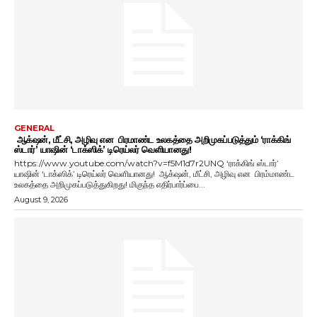
GENERAL
ஆக்‌ஷன், மீட்சி, அழிவு என பிரமாண்ட உலகத்தை அறிமுகப்படுத்தும் ‘ராக்கிங்
ஸ்டார்’ யாஷின் ‘டாக்ஸிக்’ டிரெய்லர் வெளியானது!
https://www.youtube.com/watch?v=f5M1d7r2UNQ ‘ராக்கிங் ஸ்டார்’
யாஷின் ‘டாக்ஸிக்’ டிரெய்லர் வெளியானது! ஆக்‌ஷன், மீட்சி, அழிவு என பிரம்மாண்ட
உலகத்தை அறிமுகப்படுத்துகிறது! மிகுந்த எதிர்பார்ப்பை...
August 9, 2026