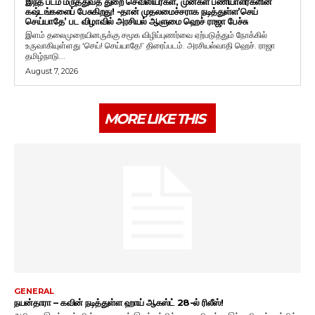
இந்த படம் மருத்துவத் துறை செவிலியர்கள், முன்கள பணியாளர்களின்
கஷ்டங்களைப் பேசுகிறது! -தான் முதலமைச்சராக நடித்துள்ள’செய்
செய்யாதே’ பட விழாவில் அரசியல் ஆளுமை ஹெச் ராஜா பேச்சு
இளம் தலைமுறையினருக்கு சமூக விழிப்புணர்வை ஏற்படுத்தும் நோக்கில்
உருவாகியுள்ளது ‘செய்! செய்யாதே!’ திரைப்படம். அரசியல்வாதி ஹெச். ராஜா
தமிழ்நாடு...
August 7, 2026
MORE LIKE THIS
GENERAL
நயன்தாரா – கவின் நடித்துள்ள ஹாய் ஆகஸ்ட் 28-ல் ரிலீஸ்!