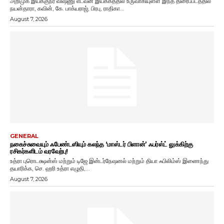
அறிமுக இயக்குநர் விஷ்ணு எடவன் இயக்கத்தில் உருவாகியுள்ள இந்த திரைப்படத்தில்
நயன்தாரா, கவின், கே. பாக்யராஜ், பிரபு, ராதிகா...
August 7, 2026
GENERAL
நகைச்சுவையும் ஃபேண்டஸியும் கலந்த ‘மாஸ்டர் பிளான்’ ஃபர்ஸ்ட் லுக்கிற்கு
ரசிகர்களிடம் வரவேற்பு!
உத்ரா புரொடக்ஷன்ஸ் மற்றும் டிஜே இன்டர்நேஷனல் மற்றும் தியா ஃபிலிம்ஸ் இணைந்து
தயாரிக்க, செ. ஹரி உத்ரா எழுதி,...
August 7, 2026