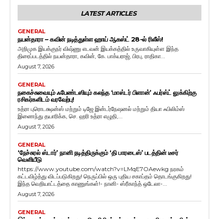
LATEST ARTICLES
GENERAL
நயன்தாரா – கவின் நடித்துள்ள ஹாய் ஆகஸ்ட் 28-ல் ரிலீஸ்!
அறிமுக இயக்குநர் விஷ்ணு எடவன் இயக்கத்தில் உருவாகியுள்ள இந்த
திரைப்படத்தில் நயன்தாரா, கவின், கே. பாக்யராஜ், பிரபு, ராதிகா...
August 7, 2026
GENERAL
நகைச்சுவையும் ஃபேண்டஸியும் கலந்த ‘மாஸ்டர் பிளான்’ ஃபர்ஸ்ட் லுக்கிற்கு
ரசிகர்களிடம் வரவேற்பு!
உத்ரா புரொடக்ஷன்ஸ் மற்றும் டிஜே இன்டர்நேஷனல் மற்றும் தியா ஃபிலிம்ஸ்
இணைந்து தயாரிக்க, செ. ஹரி உத்ரா எழுதி,...
August 7, 2026
GENERAL
‘நேச்சுரல் ஸ்டார்’ நானி நடித்திருக்கும் ‘தி பாரடைஸ்’ படத்தின் டீசர்
வெளியீடு
https://www.youtube.com/watch?v=LMqE7OAewkg நரகம்
கட்டவிழ்த்து விடப்படுகிறது! நெருப்பில் ஒரு புதிய சகாப்தம் தொடங்குகிறது!
இந்த வெறியாட்டத்தை காணுங்கள்!- நானி- ஸ்ரீகாந்த் ஒடேலா-...
August 7, 2026
GENERAL