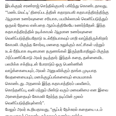
இயக்குநர் சரண்ராஜ் செந்தில்குமார் பகிர்ந்து கொண்டதாவது,
“‘மண்டவெட்டி’ திரைப்படத்தின் கதாநாயகி கதாபாத்திரத்திற்கு
ஆழமான உணர்வுகளை சரியாக, பயமில்லாமல் வெளிப்படுத்தும்
ஒருவர் தேவை என்பதை ஆரம்பத்திலேயே உணர்ந்தேன். இந்த
கதாபாத்திரத்தில் நடிக்காமல் ஆழமான உணர்வுகளை
வெளிப்படுத்தியதோடு உடல்ரீதியாகவும் மாறி வாழ்ந்திருக்கிறார்
கோமலி. மிகுந்த சோர்வு, மனதை உலுக்கும் காட்சிகள் மற்றும்
உடல் ரீதியாக கடினமான தருணங்கள் இருந்தபோதிலும் மிகுந்த
அர்ப்பணிப்போடு அவர் நடித்தார். இந்தக் கதை, தன்னைவிட
பலமிக்க சக்தியுடன் போராடும் ஒரு பெண்ணின்
வாழ்க்கையையும், அவள் அனுபவிக்கும் தாங்க முடியாத
வேதனையையும், மனக்குழப்பங்களையும் மையமாகக்
கொண்டது. அதனால் இந்த கதாபாத்திரம் பலவீனம்,
கொந்தளிப்பு, வலி மற்றும் மீண்டு வரும் மனவலிமை என இவை
அனைத்தையும் கோமலி தேர்ந்த நடிப்பின் மூலம்
வெளிப்படுத்தியுள்ளார்”.
மேலும் அவர் கூறியதாவது, “சூப்பர் நேச்சுரல் கதையை படம்
மையமாகக் கொண்டிருந்தாலும் உணர்வு சார்ந்த