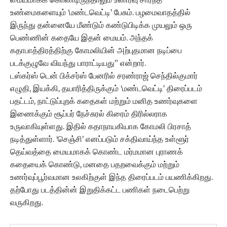
உண்மைகளையும் ‘மண்டவெட்டி’ பேசும். பழமைவாதத்தில்
இருந்து தன்னையே மீண்டும் கண்டுபிடிக்க முயலும் ஒரு
பெண்ணின் கதையே இதன் மையம். அந்தக்
கதாபாத்திரத்திற்கு கோமலியின் அற்புதமான நடிப்பை
படக்குழுவே வியந்து பாராட்டியது” என்றார்.
டஸ்கர்ஸ் டென் பிக்சர்ஸ் பேனரில் சரண்ராஜ் செந்தில்குமார்
எழுதி, இயக்கி, தயாரித்திருக்கும் ‘மண்டவெட்டி’ திரைப்படம்
பதட்டம், நாட்டுப்புறக் கதைகள் மற்றும் மனித உணர்வுகளை
இணைக்கும் சூப்பர் நேச்சுரல் கிரைம் திரில்லராக
உருவாகியுள்ளது. இதில் கதாநாயகியாக கோமலி பிரசாத்
நடித்துள்ளார். ‘செஞ்சி’ எனப்படும் சக்திவாய்ந்த உள்ளூர்
தெய்வத்தை மையமாகக் கொண்ட மர்மமான புராணக்
கதையைக் கொண்டு, மனதை பதறவைக்கும் மற்றும்
உணர்வுப்பூர்வமான உலகிற்குள் இந்த திரைப்படம் பயணிக்கிறது.
தற்போது படத்தின்ன் இறுதிக்கட்ட பணிகள் நடைபெற்று
வருகிறது.