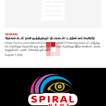
GENERAL
‘நேச்சுரல் ஸ்டார்’ நானி நடித்திருக்கும் ‘தி பாரடைஸ்’ படத்தின் டீசர் வெளியீடு
https://www.youtube.com/watch?v=LMqE7OAewkg நரகம் கட்டவிழ்த்து
விடப்படுகிறது! நெருப்பில் ஒரு புதிய சகாப்தம் தொடங்குகிறது! இந்த வெறியாட்டத்தை
காணுங்கள்!- நானி- ஸ்ரீகாந்த் ஒடேலா-...
August 7, 2026