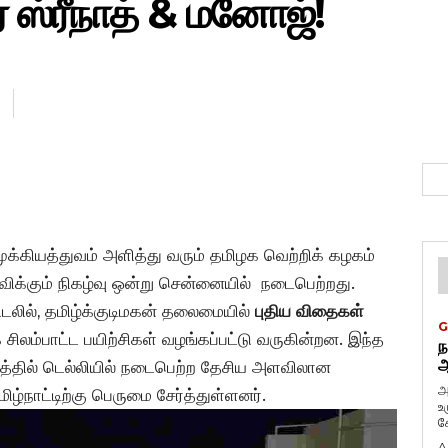
ஏ ஸ்ரீநாத் & மனோஜ்!
ுக்கியத்துவம் அளித்து வரும் தமிழக வெற்றிக் கழகம்
ிக்கும் நிகழ்வு ஒன்று சென்னையில் நடைபெற்றது.
டலில், தமிழ்க்குடிமகன் தலைமையில்
புதிய விதைகள்
G
லம்பாட்ட பயிற்சிகள் வழங்கப்பட்டு வருகின்றன. இந்த
ந
ஆ
பத்தில் டெல்லியில் நடைபெற்ற தேசிய அளவிலான
அ
ிழ்நாட்டிற்கு பெருமை சேர்த்துள்ளனர்.
உ
கே
A