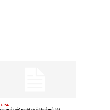
NERAL
்சுரல் ஸ்டார்’ நானி நடித்திருக்கும் ‘தி