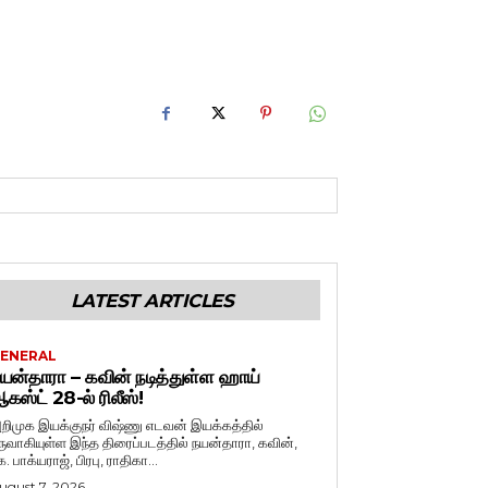
LATEST ARTICLES
ENERAL
யன்தாரா – கவின் நடித்துள்ள ஹாய்
கஸ்ட் 28-ல் ரிலீஸ்!
றிமுக இயக்குநர் விஷ்ணு எடவன் இயக்கத்தில்
ருவாகியுள்ள இந்த திரைப்படத்தில் நயன்தாரா, கவின்,
. பாக்யராஜ், பிரபு, ராதிகா...
ugust 7, 2026