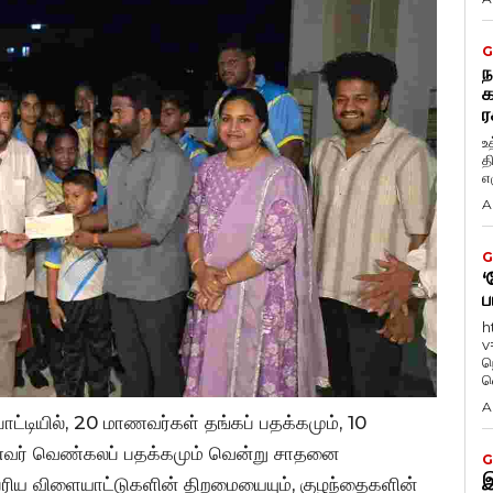
G
ந
க
ர
உ
த
எழ
A
G
‘
ப
h
v
ந
வ
A
்டியில், 20 மாணவர்கள் தங்கப் பதக்கமும், 10
ணவர் வெண்கலப் பதக்கமும் வென்று சாதனை
G
இ
ம்பரிய விளையாட்டுகளின் திறமையையும், குழந்தைகளின்