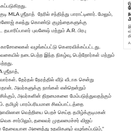
ம
கப்படுகிறது.
ப
ந
 MLA ஶ்ரீநாத் நேரில் சந்தித்து பாராட்டினார். மேலும்,
அ
 மனோஜ் கலந்து கொண்டு குழந்தைகளுக்கு
இ
 தயாரிப்பாளர் புவனேஷ் மற்றும் A.R. பிரபு
ஏ
த
A
கு காசோலைகள் வழங்கப்பட்டு கௌரவிக்கப்பட்டது.
கையில் நடைபெற்ற இந்த நிகழ்வு, பெற்றோர்கள் மற்றும்
ற்றது.
ஶ்ரீநாத்,
ார்கள். தேர்தல் நேரத்தில் வீடு வீடாக சென்று
்தான். அவர்களுக்கு நாங்கள் என்றென்றும்
சிக்கும், அவர்களின் திறமைகளை மேம்படுத்துவதற்கும்
. தமிழர் பாரம்பரியமான சிலம்பாட்டத்தை
ளவிலான வெற்றியை பெறச் செய்த தமிழ்க்குடிமகன்
தவெக சார்பிலும், தலைவர் முதலமைச்சர் விஜய்
லும் தேவையான அனைத்து உதவிகளும் வழங்கப்படும்,”