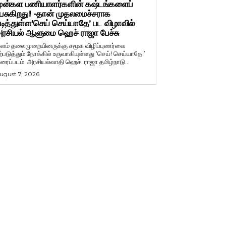
ுன்கள பணியாளர்களின் கஷ்டங்களைப்
ேசுகிறது! -தான் முதலமைச்சராக
டித்துள்ள’செய் செய்யாதே’ பட விழாவில்
ரசியல் ஆளுமை ஹெச் ராஜா பேச்சு
ளம் தலைமுறையினருக்கு சமூக விழிப்புணர்வை
ற்படுத்தும் நோக்கில் உருவாகியுள்ளது ‘செய்! செய்யாதே!’
ிரைப்படம். அரசியல்வாதி ஹெச். ராஜா தமிழ்நாடு...
ugust 7, 2026