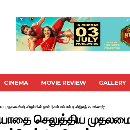
CINEMA
MOVIE REVIEW
GALLERY
ிய முதலமைச்சர் விஜய்யின் நண்பர்கள் எம் எல் ஏ ஸ்ரீநாத் & மனோஜ்!
ரியாதை செலுத்திய முதலமைச