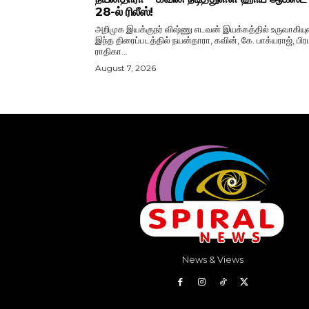
28-ல் ரிலீஸ்!
அறிமுக இயக்குநர் விஷ்ணு எடவன் இயக்கத்தில் உருவாகியு
இந்த திரைப்படத்தில் நயன்தாரா, கவின், கே. பாக்யராஜ், பிரப
ராதிகா...
August 7, 2026
News & Views