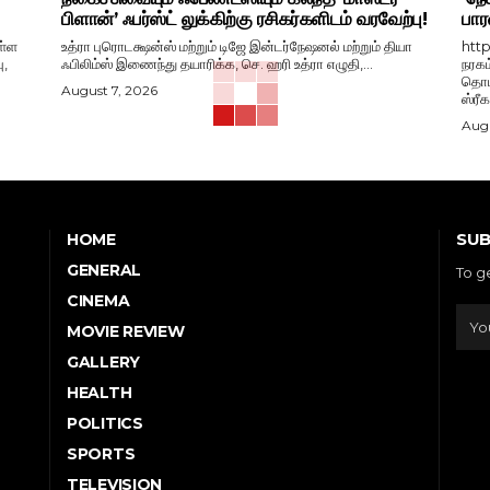
பிளான்’ ஃபர்ஸ்ட் லுக்கிற்கு ரசிகர்களிடம் வரவேற்பு!
பார
ள்ள
உத்ரா புரொடக்ஷன்ஸ் மற்றும் டிஜே இன்டர்நேஷனல் மற்றும் தியா
htt
ு,
ஃபிலிம்ஸ் இணைந்து தயாரிக்க, செ. ஹரி உத்ரா எழுதி,...
நரகம
தொடங
August 7, 2026
ஸ்ரீ
Augu
SUB
HOME
GENERAL
To g
CINEMA
MOVIE REVIEW
GALLERY
HEALTH
POLITICS
SPORTS
TELEVISION