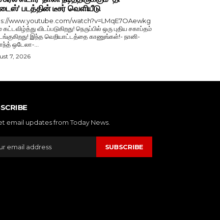
டைஸ்’ படத்தின் டீசர் வெளியீடு
ps://www.youtube.com/watch?v=LMqE7OAewkg
் கட்டவிழ்த்து விடப்படுகிறது! நெருப்பில் ஒரு புதிய சகாப்தம்
்குகிறது! இந்த வெறியாட்டத்தை காணுங்கள்!- நானி-
காந்த் ஒடேலா-...
st 7, 2026
SCRIBE
et email updates from Today News.
SUBSCRIBE