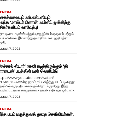
ENERAL
கைச்சுவையும் ஃபேண்டஸியும்
லந்த ‘மாஸ்டர் பிளான்’ ஃபர்ஸ்ட் லுக்கிற்கு
சிகர்களிடம் வரவேற்பு!
த்ரா புரொடக்ஷன்ஸ் மற்றும் டிஜே இன்டர்நேஷனல் மற்றும்
ியா ஃபிலிம்ஸ் இணைந்து தயாரிக்க, செ. ஹரி உத்ரா
ுதி,...
ugust 7, 2026
ENERAL
நேச்சுரல் ஸ்டார்’ நானி நடித்திருக்கும் ‘தி
ாரடைஸ்’ படத்தின் டீசர் வெளியீடு
ttps://www.youtube.com/watch?
=LMqE7OAewkg நரகம் கட்டவிழ்த்து விடப்படுகிறது!
ெருப்பில் ஒரு புதிய சகாப்தம் தொடங்குகிறது! இந்த
ெறியாட்டத்தை காணுங்கள்!- நானி- ஸ்ரீகாந்த் ஒடேலா-...
ugust 7, 2026
ENERAL
ந்த படம் மருத்துவத் துறை செவிலியர்கள்,