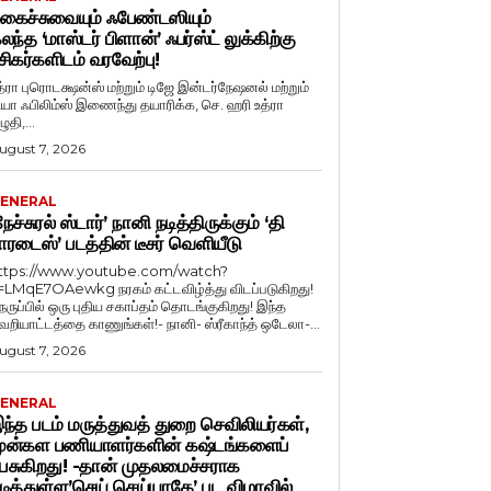
கைச்சுவையும் ஃபேண்டஸியும்
லந்த ‘மாஸ்டர் பிளான்’ ஃபர்ஸ்ட் லுக்கிற்கு
சிகர்களிடம் வரவேற்பு!
த்ரா புரொடக்ஷன்ஸ் மற்றும் டிஜே இன்டர்நேஷனல் மற்றும்
ியா ஃபிலிம்ஸ் இணைந்து தயாரிக்க, செ. ஹரி உத்ரா
ுதி,...
ugust 7, 2026
ENERAL
நேச்சுரல் ஸ்டார்’ நானி நடித்திருக்கும் ‘தி
ாரடைஸ்’ படத்தின் டீசர் வெளியீடு
ttps://www.youtube.com/watch?
=LMqE7OAewkg நரகம் கட்டவிழ்த்து விடப்படுகிறது!
ெருப்பில் ஒரு புதிய சகாப்தம் தொடங்குகிறது! இந்த
ெறியாட்டத்தை காணுங்கள்!- நானி- ஸ்ரீகாந்த் ஒடேலா-...
ugust 7, 2026
ENERAL
ந்த படம் மருத்துவத் துறை செவிலியர்கள்,
ுன்கள பணியாளர்களின் கஷ்டங்களைப்
ேசுகிறது! -தான் முதலமைச்சராக
டித்துள்ள’செய் செய்யாதே’ பட விழாவில்