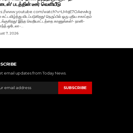
டைஸ்’ படத்தின் டீசர் வெளியீடு
ps://www.youtube.com/watch?v=LMqE7OAewkg
் கட்டவிழ்த்து விடப்படுகிறது! நெருப்பில் ஒரு புதிய சகாப்தம்
்குகிறது! இந்த வெறியாட்டத்தை காணுங்கள்!- நானி-
காந்த் ஒடேலா-...
st 7, 2026
SCRIBE
et email updates from Today News.
SUBSCRIBE