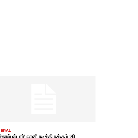
NERAL
்சுரல் ஸ்டார்’ நானி நடித்திருக்கும் ‘தி