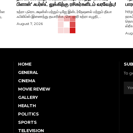
பிளான்’ ஃபர்ஸ்ட் லுக்கிற்கு ரசிகர்களிடம் வரவேற்பு!
பார
ள்ள
உத்ரா புரொடக்ஷன்ஸ் மற்றும் டிஜே இன்டர்நேஷனல் மற்றும் தியா
htt
ு,
ஃபிலிம்ஸ் இணைந்து தயாரிக்க, செ. ஹரி உத்ரா எழுதி,...
நரகம
தொடங
August 7, 2026
ஸ்ரீ
Augu
SUB
HOME
GENERAL
To g
CINEMA
MOVIE REVIEW
GALLERY
HEALTH
POLITICS
SPORTS
TELEVISION