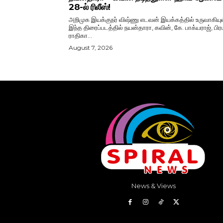
28-ல் ரிலீஸ்!
அறிமுக இயக்குநர் விஷ்ணு எடவன் இயக்கத்தில் உருவாகியு
இந்த திரைப்படத்தில் நயன்தாரா, கவின், கே. பாக்யராஜ், பிரப
ராதிகா...
August 7, 2026
News & Views