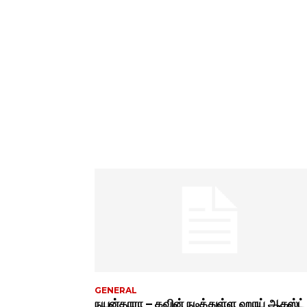
GENERAL
நயன்தாரா – கவின் நடித்துள்ள ஹாய் ஆகஸ்ட்