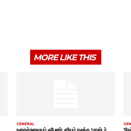
MORE LIKE THIS
GENERAL
GE
நகைச்சுவையும் ஃபேண்டஸியும் கலந்த ‘மாஸ்டர்
‘நேச