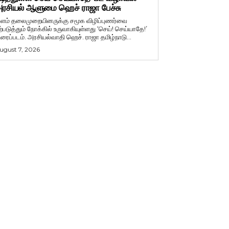
ரசியல் ஆளுமை ஹெச் ராஜா பேச்சு
ளம் தலைமுறையினருக்கு சமூக விழிப்புணர்வை
ற்படுத்தும் நோக்கில் உருவாகியுள்ளது ‘செய்! செய்யாதே!’
ிரைப்படம். அரசியல்வாதி ஹெச். ராஜா தமிழ்நாடு...
ugust 7, 2026