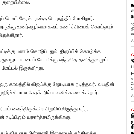
் குறையில்லை.
ந
க
ர
ப் பெண் கேரக்டருக்கு பொருந்திப் போகிறார்.
உ
க்கு உணர்வுபூர்வமாகவும் உணர்ச்சியைக் கொட்டியும்
த
எழ
ிருக்கிறார்.
A
ட்டிக்கு பணம் கொடுப்பதும், திருப்பிக் கொடுக்க
G
்துவதுமாக மைம் கோபிக்கு எந்தவித தனித்துவமும்
‘
ப
மிரட்டல் இருக்கிறது.
h
v
ு காலத்தில் விஜய்க்கு ஜோடியாக நடித்தவர். வயதின்
ந
வ
 முதிர்ச்சியான கேரக்டரில் கவனிக்க வைக்கிறார்.
A
ம் வைத்திருக்கிற சிறுமியிலிருந்து மற்ற
G
இ
நடிப்பிலும் யதார்த்தமிருக்கிறது.
ம
ப
ந
்தும் விதமாக பின்னணி இசையைத் தந்திருக்க,