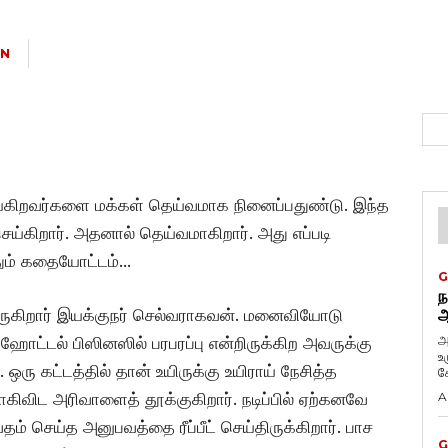
IN
 செய்கிறவர்களை மக்கள் தெய்வமாக நினைப்பதுண்டு. இந்த
கிறார். அதனால் தெய்வமாகிறார். அது எப்படி
தும் கதையோட்டம்…
G
ந
ருகிறார் இயக்குநர் செல்வராகவன். மனைவியோடு
ஆ
அ
 ஹோட்டல் பிஸினஸில் பரபரப்பு என்றிருக்கிற அவருக்கு
உ
 ஒரு கட்டத்தில் தான் உயிருக்கு உயிராய் நேசித்த
கே
ிவிட அரிவாளைத் தூக்குகிறார். நடிப்பில் ஏற்கனவே
A
 செய்த அனுபவத்தை ரீப்பீட் செய்திருக்கிறார். பாச
G