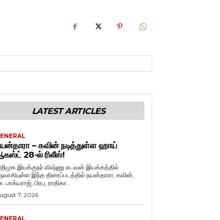
LATEST ARTICLES
ENERAL
யன்தாரா – கவின் நடித்துள்ள ஹாய்
கஸ்ட் 28-ல் ரிலீஸ்!
றிமுக இயக்குநர் விஷ்ணு எடவன் இயக்கத்தில்
ருவாகியுள்ள இந்த திரைப்படத்தில் நயன்தாரா, கவின்,
. பாக்யராஜ், பிரபு, ராதிகா...
ugust 7, 2026
ENERAL