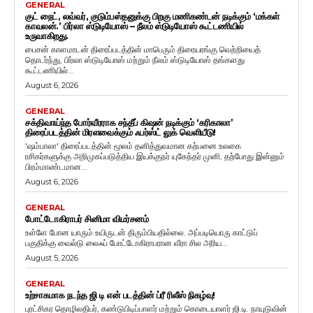
GENERAL
குட் நைட், லவ்வர், குடும்பஸ்தனுக்கு பிறகு மணிகண்டன் நடிக்கும் ‘மக்கள்
காவலன்.’ பிர்லா ஸ்டுடியோஸ் – நீலம் ஸ்டுடியோஸ் கூட்டணியில்
உருவாகிறது.
பைசன் காளமாடன் திரைப்படத்தின் மாபெரும் திரையரங்கு வெற்றியைத்
தொடர்ந்து, பிர்லா ஸ்டுடியோஸ் மற்றும் நீலம் ஸ்டுடியோஸ் தங்களது
கூட்டணியில்...
August 6, 2026
GENERAL
சக்திவாய்ந்த போர்வீரராக சந்தீப் கிஷன் நடிக்கும் ‘கரிகாலா’
திரைப்படத்தின் மிரளவைக்கும் ஃபர்ஸ்ட் லுக் வெளியீடு!
'ஷம்பாலா' திரைப்படத்தின் மூலம் தனித்துவமான கற்பனை உலகை
ரசிகர்களுக்கு அறிமுகப்படுத்திய இயக்குநர் யுகேந்தர் முனி, தற்போது இன்னும்
பிரம்மாண்டமான...
August 6, 2026
GENERAL
போட்டோகிராபர் சினிமா விமர்சனம்
உள்ளே போன யாரும் உயிருடன் திரும்பியதில்லை. அப்படியொரு காட்டுப்
பகுதிக்கு வைல்டு லைஃப் போட்டோகிராபரான வீரா சில அரிய...
August 5, 2026
GENERAL
உற்சாகமாக நடந்த ஜி டி என் படத்தின் ப்ரீ ரிலீஸ் நிகழ்வு!
புரட்சிகர தொழிலதிபர், கண்டுபிடிப்பாளர் மற்றும் கொடையாளர் ஜி.டி. நாயுடுவின்