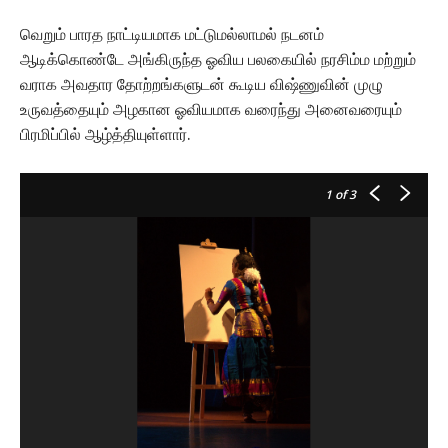
வெறும் பாரத நாட்டியமாக மட்டுமல்லாமல் நடனம்
ஆடிக்கொண்டே அங்கிருந்த ஓவிய பலகையில் நரசிம்ம மற்றும்
வராக அவதார தோற்றங்களுடன் கூடிய விஷ்ணுவின் முழு
உருவத்தையும் அழகான ஓவியமாக வரைந்து அனைவரையும்
பிரமிப்பில் ஆழ்த்தியுள்ளார்.
1
of 3