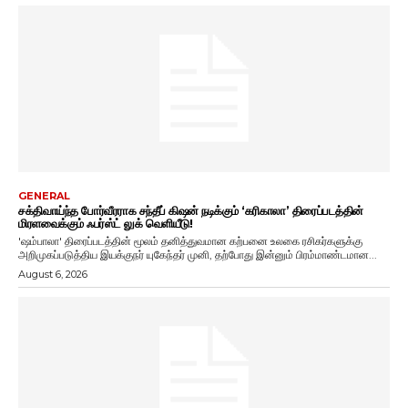
GENERAL
சக்திவாய்ந்த போர்வீரராக சந்தீப் கிஷன் நடிக்கும் ‘கரிகாலா’ திரைப்படத்தின்
மிரளவைக்கும் ஃபர்ஸ்ட் லுக் வெளியீடு!
'ஷம்பாலா' திரைப்படத்தின் மூலம் தனித்துவமான கற்பனை உலகை ரசிகர்களுக்கு
அறிமுகப்படுத்திய இயக்குநர் யுகேந்தர் முனி, தற்போது இன்னும் பிரம்மாண்டமான...
August 6, 2026