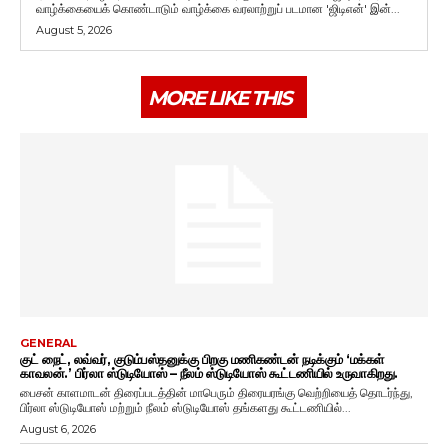
வாழ்க்கையைக் கொண்டாடும் வாழ்க்கை வரலாற்றுப் படமான 'ஜிடிஎன்' இன்...
August 5, 2026
MORE LIKE THIS
GENERAL
குட் நைட், லவ்வர், குடும்பஸ்தனுக்கு பிறகு மணிகண்டன் நடிக்கும் ‘மக்கள்
காவலன்.’ பிர்லா ஸ்டுடியோஸ் – நீலம் ஸ்டுடியோஸ் கூட்டணியில் உருவாகிறது.
பைசன் காளமாடன் திரைப்படத்தின் மாபெரும் திரையரங்கு வெற்றியைத் தொடர்ந்து,
பிர்லா ஸ்டுடியோஸ் மற்றும் நீலம் ஸ்டுடியோஸ் தங்களது கூட்டணியில்...
August 6, 2026