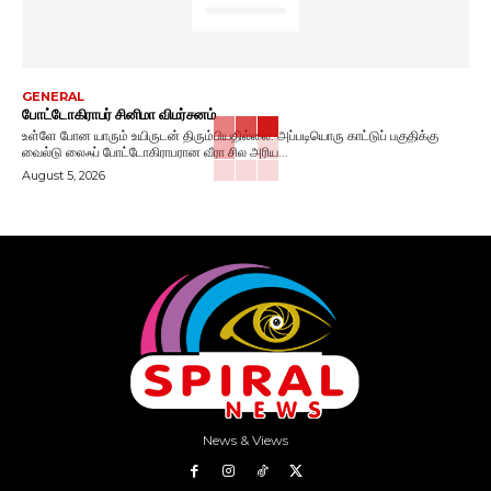
GENERAL
போட்டோகிராபர் சினிமா விமர்சனம்
உள்ளே போன யாரும் உயிருடன் திரும்பியதில்லை. அப்படியொரு காட்டுப் பகுதிக்கு
வைல்டு லைஃப் போட்டோகிராபரான வீரா சில அரிய...
August 5, 2026
News & Views