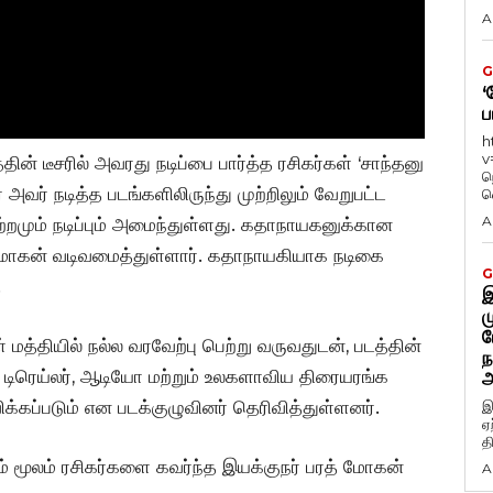
A
G
‘
ப
h
v
்தின் டீசரில் அவரது நடிப்பை பார்த்த ரசிகர்கள் ‘சாந்தனு
ந
ர் நடித்த படங்களிலிருந்து முற்றிலும் வேறுபட்ட
வ
A
றமும் நடிப்பும் அமைந்துள்ளது. கதாநாயகனுக்கான
 மோகன் வடிவமைத்துள்ளார். கதாநாயகியாக நடிகை
G
.
இ
ம
ப
 மத்தியில் நல்ல வரவேற்பு பெற்று வருவதுடன், படத்தின்
ந
தின் டிரெய்லர், ஆடியோ மற்றும் உலகளாவிய திரையரங்க
அ
்கப்படும் என படக்குழுவினர் தெரிவித்துள்ளனர்.
இ
ஏ
த
டம் மூலம் ரசிகர்களை கவர்ந்த இயக்குநர் பரத் மோகன்
A