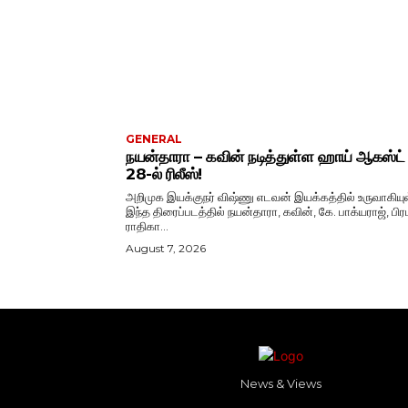
GENERAL
நயன்தாரா – கவின் நடித்துள்ள ஹாய் ஆகஸ்ட்
28-ல் ரிலீஸ்!
அறிமுக இயக்குநர் விஷ்ணு எடவன் இயக்கத்தில் உருவாகியு
இந்த திரைப்படத்தில் நயன்தாரா, கவின், கே. பாக்யராஜ், பிரப
ராதிகா...
August 7, 2026
News & Views