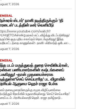
ugust 7, 2026
ENERAL
நேச்சுரல் ஸ்டார்’ நானி நடித்திருக்கும் ‘தி
ாரடைஸ்’ படத்தின் டீசர் வெளியீடு
ttps://www.youtube.com/watch?
=LMqE7OAewkg நரகம் கட்டவிழ்த்து விடப்படுகிறது!
ெருப்பில் ஒரு புதிய சகாப்தம் தொடங்குகிறது! இந்த
ெறியாட்டத்தை காணுங்கள்!- நானி- ஸ்ரீகாந்த் ஒடேலா-...
ugust 7, 2026
ENERAL
ந்த படம் மருத்துவத் துறை செவிலியர்கள்,
ுன்கள பணியாளர்களின் கஷ்டங்களைப்
ேசுகிறது! -தான் முதலமைச்சராக
டித்துள்ள’செய் செய்யாதே’ பட விழாவில்
ரசியல் ஆளுமை ஹெச் ராஜா பேச்சு
ளம் தலைமுறையினருக்கு சமூக விழிப்புணர்வை
ற்படுத்தும் நோக்கில் உருவாகியுள்ளது ‘செய்! செய்யாதே!’
ிரைப்படம். அரசியல்வாதி ஹெச். ராஜா தமிழ்நாடு...
ugust 7, 2026