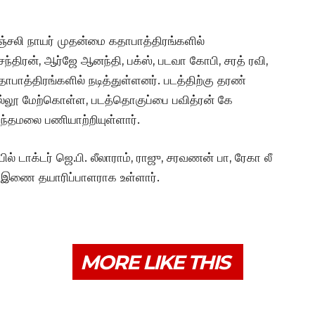
அஞ்சலி நாயர் முதன்மை கதாபாத்திரங்களில்
சந்திரன், ஆர்ஜே ஆனந்தி, பக்ஸ், படவா கோபி, சரத் ரவி,
ாபாத்திரங்களில் நடித்துள்ளனர். படத்திற்கு தரண்
ல்லூ மேற்கொள்ள, படத்தொகுப்பை பவித்ரன் கே
ுந்தமலை பணியாற்றியுள்ளார்.
ில் டாக்டர் ஜெ.பி. லீலாராம், ராஜு, சரவணன் பா, ரேகா லீ
ன் இணை தயாரிப்பாளராக உள்ளார்.
MORE LIKE THIS