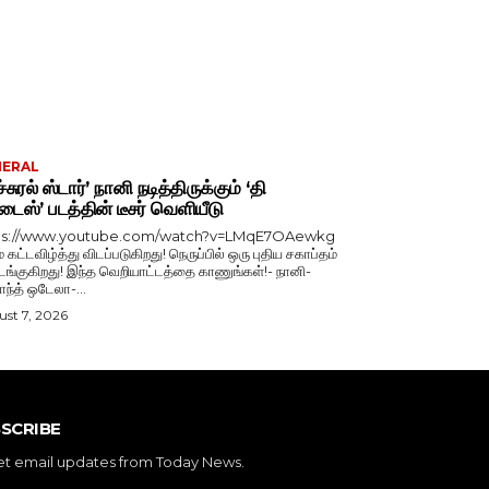
NERAL
்சுரல் ஸ்டார்’ நானி நடித்திருக்கும் ‘தி
டைஸ்’ படத்தின் டீசர் வெளியீடு
ps://www.youtube.com/watch?v=LMqE7OAewkg
் கட்டவிழ்த்து விடப்படுகிறது! நெருப்பில் ஒரு புதிய சகாப்தம்
்குகிறது! இந்த வெறியாட்டத்தை காணுங்கள்!- நானி-
காந்த் ஒடேலா-...
st 7, 2026
SCRIBE
et email updates from Today News.