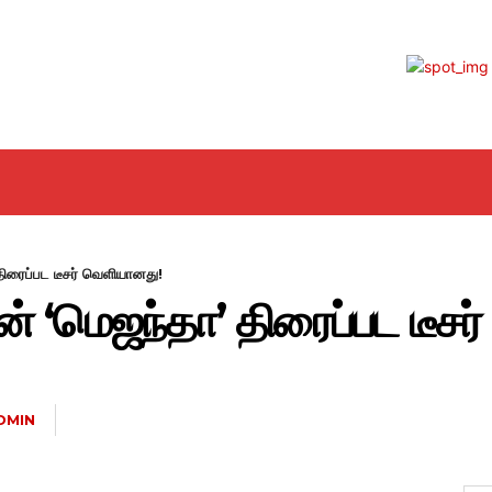
EMA
MOVIE REVIEW
GALLERY
H
திரைப்பட டீசர் வெளியானது!
ன் ‘மெஜந்தா’ திரைப்பட டீச
DMIN