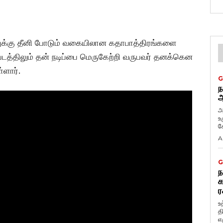
ிறனுக்கு தீனி போடும் வகையிலான கதாபாத்திரங்களை
 படத்திலும் தன் நடிப்பை மெருகேற்றி வருபவர் தனக்கென
்ளார்.
G
ந
ஆ
அ
உ
கே
A
G
ந
க
ர
உ
த
எழ