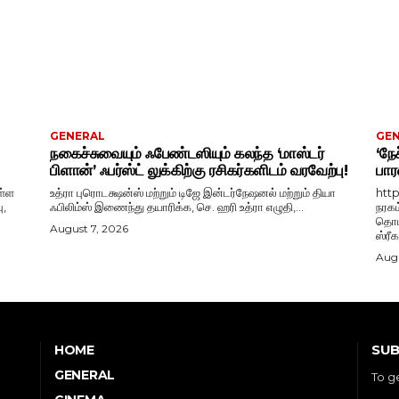
GENERAL
GE
நகைச்சுவையும் ஃபேண்டஸியும் கலந்த ‘மாஸ்டர்
‘நேச
பிளான்’ ஃபர்ஸ்ட் லுக்கிற்கு ரசிகர்களிடம் வரவேற்பு!
பார
ள்ள
உத்ரா புரொடக்ஷன்ஸ் மற்றும் டிஜே இன்டர்நேஷனல் மற்றும் தியா
htt
ு,
ஃபிலிம்ஸ் இணைந்து தயாரிக்க, செ. ஹரி உத்ரா எழுதி,...
நரகம
தொடங
August 7, 2026
ஸ்ரீ
Augu
SUB
HOME
GENERAL
To g