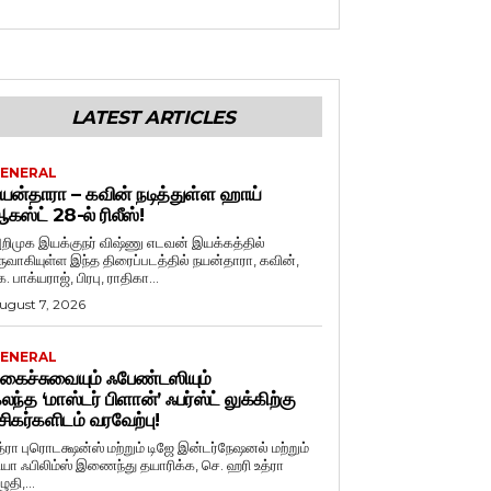
LATEST ARTICLES
ENERAL
யன்தாரா – கவின் நடித்துள்ள ஹாய்
கஸ்ட் 28-ல் ரிலீஸ்!
றிமுக இயக்குநர் விஷ்ணு எடவன் இயக்கத்தில்
ருவாகியுள்ள இந்த திரைப்படத்தில் நயன்தாரா, கவின்,
. பாக்யராஜ், பிரபு, ராதிகா...
ugust 7, 2026
ENERAL
கைச்சுவையும் ஃபேண்டஸியும்
லந்த ‘மாஸ்டர் பிளான்’ ஃபர்ஸ்ட் லுக்கிற்கு
சிகர்களிடம் வரவேற்பு!
த்ரா புரொடக்ஷன்ஸ் மற்றும் டிஜே இன்டர்நேஷனல் மற்றும்
ியா ஃபிலிம்ஸ் இணைந்து தயாரிக்க, செ. ஹரி உத்ரா
ுதி,...