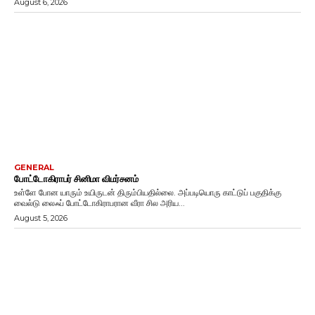
August 6, 2026
GENERAL
போட்டோகிராபர் சினிமா விமர்சனம்
உள்ளே போன யாரும் உயிருடன் திரும்பியதில்லை. அப்படியொரு காட்டுப் பகுதிக்கு
வைல்டு லைஃப் போட்டோகிராபரான வீரா சில அரிய...
August 5, 2026