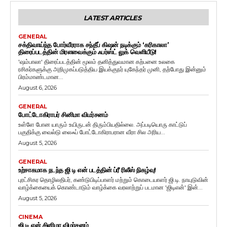
LATEST ARTICLES
GENERAL
சக்திவாய்ந்த போர்வீரராக சந்தீப் கிஷன் நடிக்கும் ‘கரிகாலா’
திரைப்படத்தின் மிரளவைக்கும் ஃபர்ஸ்ட் லுக் வெளியீடு!
'ஷம்பாலா' திரைப்படத்தின் மூலம் தனித்துவமான கற்பனை உலகை
ரசிகர்களுக்கு அறிமுகப்படுத்திய இயக்குநர் யுகேந்தர் முனி, தற்போது இன்னும்
பிரம்மாண்டமான...
August 6, 2026
GENERAL
போட்டோகிராபர் சினிமா விமர்சனம்
உள்ளே போன யாரும் உயிருடன் திரும்பியதில்லை. அப்படியொரு காட்டுப்
பகுதிக்கு வைல்டு லைஃப் போட்டோகிராபரான வீரா சில அரிய...
August 5, 2026
GENERAL
உற்சாகமாக நடந்த ஜி டி என் படத்தின் ப்ரீ ரிலீஸ் நிகழ்வு!
புரட்சிகர தொழிலதிபர், கண்டுபிடிப்பாளர் மற்றும் கொடையாளர் ஜி.டி. நாயுடுவின்
வாழ்க்கையைக் கொண்டாடும் வாழ்க்கை வரலாற்றுப் படமான 'ஜிடிஎன்' இன்...
August 5, 2026
CINEMA
ஜி டி என் சினிமா விமர்சனம்