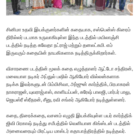
சினிமா உதவி இயக்குனர்களின் கதையாக, சஸ்பென்ஸ் கிரைம்
திரில்லர் படமாக உருவாகியுள்ள இந்த படத்தில் மயிலாஞ்சி
படத்தில் நடித்த சுவேதா நட்ராஜ் மற்றும் தனலட்சுமி. எம்
இருவரும் கதையின் நாயகிகளாக நடித்திருக்கிறார்கள்.
விசாரணை படத்தின் மூலக் கதை எழுத்தாளர் ஆட்டோ சந்திரன்,
மலையாள நடிகர் அப்துல் பஷில் ஆகியோர் வில்லன்களாக
நடிக்க இவர்களுடன் பிம்மிசிவா, அர்ஜுன் கார்த்திக், பிரபாகரன்
நாகராஜன், யுவராஜ்.எஸ், காளியப்பன், சுரேஷ் பாலஜி, பார்பர் பாலு,
ஜெயஸ்ரீ ஸ்ரீதரன், சீனு, ரவி சங்கர் ஆகியோர் நடித்துள்ளனர்.
கதை, திரைக்கதை, வசனம் எழுதி இயக்கியுள்ள பயர் கார்த்திக்
ஜிவி பிரகாஷ் நடித்து சமீபத்தில் வெளியான கிங்ஸ்டன் படத்தில்
அனைவரையும் மிரட்டிய மாஸ்டர் கதாபாத்திரத்தில் நடித்தவர்.