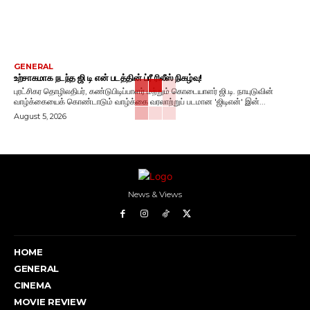
GENERAL
உற்சாகமாக நடந்த ஜி டி என் படத்தின் ப்ரீ ரிலீஸ் நிகழ்வு!
புரட்சிகர தொழிலதிபர், கண்டுபிடிப்பாளர் மற்றும் கொடையாளர் ஜி.டி. நாயுடுவின்
வாழ்க்கையைக் கொண்டாடும் வாழ்க்கை வரலாற்றுப் படமான 'ஜிடிஎன்' இன்...
August 5, 2026
News & Views
HOME
GENERAL
CINEMA
MOVIE REVIEW