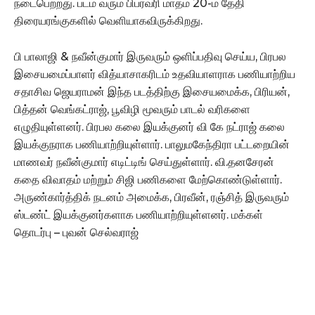
நடைபெற்றது. படம் வரும் பிப்ரவரி மாதம் 20-ம் தேதி
திரையரங்குகளில் வெளியாகவிருக்கிறது.
பி பாலாஜி & நவீன்குமார் இருவரும் ஒளிப்பதிவு செய்ய, பிரபல
இசையமைப்பாளர் வித்யாசாகரிடம் உதவியாளராக பணியாற்றிய
சதாசிவ ஜெயராமன் இந்த படத்திற்கு இசையமைக்க, பிரியன்,
பித்தன் வெங்கட்ராஜ், பூவிழி மூவரும் பாடல் வரிகளை
எழுதியுள்ளனர். பிரபல கலை இயக்குனர் வி கே நட்ராஜ் கலை
இயக்குநராக பணியாற்றியுள்ளார். பாலுமகேந்திரா பட்டறையின்
மாணவர் நவீன்குமார் எடிட்டிங் செய்துள்ளார். வி.தனசேரன்
கதை விவாதம் மற்றும் சிஜி பணிகளை மேற்கொண்டுள்ளார்.
அருண்கார்த்திக் நடனம் அமைக்க, பிரவீன், ரஞ்சித் இருவரும்
ஸ்டண்ட் இயக்குனர்களாக பணியாற்றியுள்ளனர். மக்கள்
தொடர்பு – புவன் செல்வராஜ்