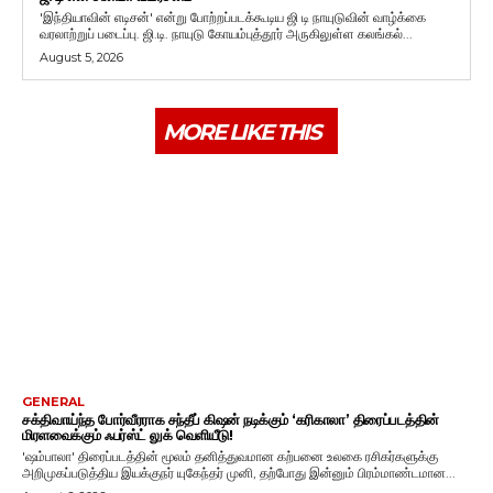
'இந்தியாவின் எடிசன்' என்று போற்றப்படக்கூடிய ஜி டி நாயுடுவின் வாழ்க்கை
வரலாற்றுப் படைப்பு. ஜி.டி. நாயுடு கோயம்புத்தூர் அருகிலுள்ள கலங்கல்...
August 5, 2026
MORE LIKE THIS
GENERAL
சக்திவாய்ந்த போர்வீரராக சந்தீப் கிஷன் நடிக்கும் ‘கரிகாலா’ திரைப்படத்தின்
மிரளவைக்கும் ஃபர்ஸ்ட் லுக் வெளியீடு!
'ஷம்பாலா' திரைப்படத்தின் மூலம் தனித்துவமான கற்பனை உலகை ரசிகர்களுக்கு
அறிமுகப்படுத்திய இயக்குநர் யுகேந்தர் முனி, தற்போது இன்னும் பிரம்மாண்டமான...