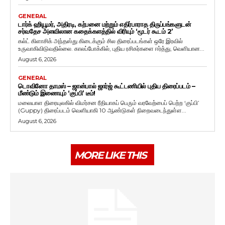
GENERAL
டார்க் ஹியூமர், அதிரடி, கற்பனை மற்றும் எதிர்பாராத திருப்பங்களுடன்
சர்வதேச அளவிலான கதைக்களத்தில் விரியும் ‘மூடர் கூடம் 2’
கல்ட் கிளாசிக் அந்தஸ்து கிடைக்கும் சில திரைப்படங்கள் ஒரே இரவில்
உருவாகிவிடுவதில்லை. காலப்போக்கில், புதிய ரசிகர்களை ஈர்த்து, வெளியான...
August 6, 2026
GENERAL
டொவினோ தாமஸ் – ஜான்பால் ஜார்ஜ் கூட்டணியில் புதிய திரைப்படம் –
மீண்டும் இணையும் ‘குப்பி’ டீம்!
மலையாள திரையுலகில் விமர்சன ரீதியாகப் பெரும் வரவேற்பைப் பெற்ற ‘குப்பி’
(Guppy) திரைப்படம் வெளியாகி 10 ஆண்டுகள் நிறைவடைந்துள்ள...
August 6, 2026
MORE LIKE THIS