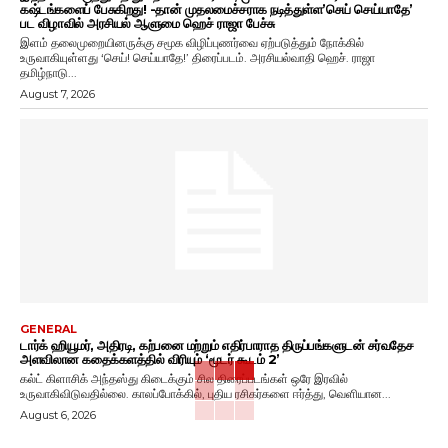
கஷ்டங்களைப் பேசுகிறது! -தான் முதலமைச்சராக நடித்துள்ள’செய் செய்யாதே’
பட விழாவில் அரசியல் ஆளுமை ஹெச் ராஜா பேச்சு
இளம் தலைமுறையினருக்கு சமூக விழிப்புணர்வை ஏற்படுத்தும் நோக்கில்
உருவாகியுள்ளது ‘செய்! செய்யாதே!’ திரைப்படம். அரசியல்வாதி ஹெச். ராஜா
தமிழ்நாடு...
August 7, 2026
GENERAL
டார்க் ஹியூமர், அதிரடி, கற்பனை மற்றும் எதிர்பாராத திருப்பங்களுடன் சர்வதேச
அளவிலான கதைக்களத்தில் விரியும் ‘மூடர் கூடம் 2’
கல்ட் கிளாசிக் அந்தஸ்து கிடைக்கும் சில திரைப்படங்கள் ஒரே இரவில்
உருவாகிவிடுவதில்லை. காலப்போக்கில், புதிய ரசிகர்களை ஈர்த்து, வெளியான...
August 6, 2026