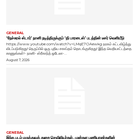
GENERAL
‘நேச்சுரல் ஸ்டார்’ நானி நடித்திருக்கும் ‘தி பாரடைஸ்’ படத்தின் டீசர் வெளியீடு
https://www.youtube.com/watch?v=LMqE7OAewkg நரகம் கட்டவிழ்த்து
விடப்படுகிறது! நெருப்பில் ஒரு புதிய சகாப்தம் தொடங்குகிறது! இந்த வெறியாட்டத்தை
காணுங்கள்!- நானி- ஸ்ரீகாந்த் ஒடேலா-...
August 7, 2026
GENERAL
இந்த படம் மருத்துவத் துறை செவிலியர்கள், முன்கள பணியாளர்களின்