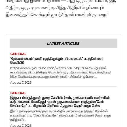
பறை என்பது இசை மட்டுமல்ல — அது ஒரு அடையாளம், ஒரு
அதிர்வு, ஒரு சமூக உணர்வு. அந்த அதிர்வில் நம்மையும்
இணைத்துக் கொள்ளும் முயற்சிதான் மாண்புமிகு பறை.’
LATEST ARTICLES
GENERAL
‘நேச்சுரல் ஸ்டார்’ நானி நடித்திருக்கும் ‘தி பாரடைஸ்’ படத்தின் டீசர்
வெளியீடு
https://www.youtube.com/watch?v=LMqE7OAewkg நரகம்
கட்டவிழ்த்து விடப்படுகிறது! நெருப்பில் ஒரு புதிய சகாப்தம் தொடங்குகிறது!
இந்த வெறியாட்டத்தை காணுங்கள்!- நானி- ஸ்ரீகாந்த் ஒடேலா-...
August 7, 2026
GENERAL
இந்த படம் மருத்துவத் துறை செவிலியர்கள், முன்கள பணியாளர்களின்
கஷ்டங்களைப் பேசுகிறது! -தான் முதலமைச்சராக நடித்துள்ள’செய்
செய்யாதே’ பட விழாவில் அரசியல் ஆளுமை ஹெச் ராஜா பேச்சு
இளம் தலைமுறையினருக்கு சமூக விழிப்புணர்வை ஏற்படுத்தும் நோக்கில்
உருவாகியுள்ளது ‘செய்! செய்யாதே!’ திரைப்படம். அரசியல்வாதி ஹெச். ராஜா
தமிழ்நாடு...
August 7, 2026