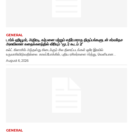
GENERAL
டார்க் ஹியூமர், அதிரடி, கற்பனை மற்றும் எதிர்பாராத திருப்பங்களுடன் சர்வதேச
அளவிலான கதைக்களத்தில் விரியும் ‘மூடர் கூடம் 2’
கல்ட் கிளாசிக் அந்தஸ்து கிடைக்கும் சில திரைப்படங்கள் ஒரே இரவில்
உருவாகிவிடுவதில்லை. காலப்போக்கில், புதிய ரசிகர்களை ஈர்த்து, வெளியான...
August 6, 2026
GENERAL