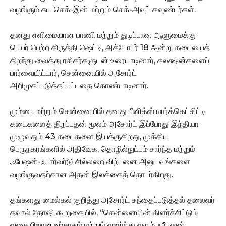
வழங்கும் சுய செக்-இன் மற்றும் செக்-அவுட் கவுண்டர்கள்.
தனது எளிமையான பாணி மற்றும் துடிப்பான ஆளுமைக்கு
பெயர் பெற்ற கிருத்தி ஷெட்டி, அக்டோபர் 18 அன்று கடையைத்
திறந்து வைத்து ரசிகர்களுடன் உரையாடினார், கலக்ஷன்களைப்
பார்வையிட்டார், சென்னையில் அசோர்ட்
அறிமுகப்படுத்தப்பட்டதை கொண்டாடினார்.
மும்பை மற்றும் சென்னையில் தனது பீனிக்ஸ் மார்க்கெட்சிட்டி
கடைகளைத் திறப்பதன் மூலம் அசோர்ட் இப்போது இந்தியா
முழுவதும் 43 கடைகளை இயக்குகிறது, முக்கிய
பெருநகரங்களில் அதிவேக, தொழில்நுட்பம் சார்ந்த மற்றும்
ஃபேஷன்-ஃபார்வர்டு சில்லறை விற்பனை அனுபவங்களை
வழங்குவதற்கான அதன் இலக்கைத் தொடர்கிறது.
தங்களது மைல்கல் குறித்து அசோர்ட் சந்தைப்படுத்தல் தலைவர்
தவால் தோஷி கூறுகையில், “சென்னையின் கிளர்ச்சிட்டும்
வகையிலான உற்சாகம் மற்றும் வளர்ந்து வரும் ஃபேஷன்