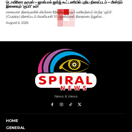
டொவினோ தாமஸ் – ஜான்பால் ஜார்ஜ் கூட்டணியில் புதிய திரைப்படம் – மீண்டும்
இணையும் ‘குப்பி’ டீம்!
மலையாள திரையுலகில் விமர்சன ரீதியாகப் பெரும் வரவேற்பைப் பெற்ற ‘குப்பி’
(Guppy) திரைப்படம் வெளியாகி 10 ஆண்டுகள் நிறைவடைந்துள்ள...
August 6, 2026
News & Views
HOME
GENERAL