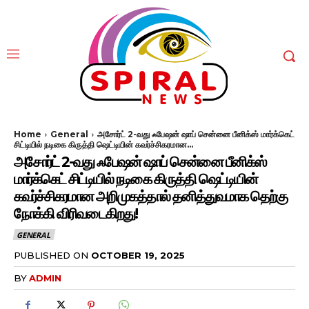
Home
General
அசோர்ட் 2-வது ஃபேஷன் ஷாப் சென்னை பீனிக்ஸ் மார்க்கெட்
சிட்டியில் நடிகை கிருத்தி ஷெட்டியின் கவர்ச்சிகரமான...
அசோர்ட் 2-வது ஃபேஷன் ஷாப் சென்னை பீனிக்ஸ்
மார்க்கெட் சிட்டியில் நடிகை கிருத்தி ஷெட்டியின்
கவர்ச்சிகரமான அறிமுகத்தால் தனித்துவமாக தெற்கு
நோக்கி விரிவடைகிறது!
GENERAL
PUBLISHED ON
OCTOBER 19, 2025
BY
ADMIN