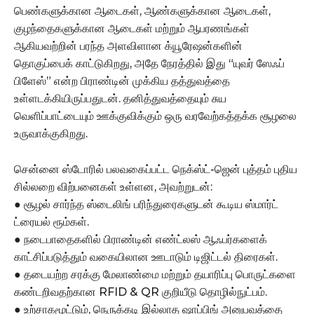
பெண்களுக்கான ஆடைகள், ஆண்களுக்கான ஆடைகள்,
குழந்தைகளுக்கான ஆடைகள் மற்றும் ஆபரணங்கள்
ஆகியவற்றின் பரந்த அளவிளான க்யூரேஷன்களின்
தொகுப்பைக் காட்டுகிறது, அதே நேரத்தில் இது “யுவர் ஸேஃப்
பிளேஸ்” என்ற பிராண்டின் முக்கிய தத்துவத்தை
உள்ளடக்கியிருப்பதுடன். தனித்துவத்தையும் சுய
வெளிப்பாட்டையும் ஊக்குவிக்கும் ஒரு வரவேற்கத்தக்க சூழலை
உருவாக்குகிறது.
சென்னை ஸ்டோரில் பலவகைப்பட்ட நெக்ஸ்ட்-ஜென் புத்தம் புதிய
சில்லறை விற்பனைகள் உள்ளன, அவற்றுடன்:
● சூழல் சார்ந்த ஸ்டைலிங் பரிந்துரைகளுடன் கூடிய ஸ்மார்ட்
ட்ரையல் ரூம்கள்.
● நடைபாதைகளில் பிராண்டின் எண்ட்லஸ் ஆஃபர்களைக்
காட்சிப்படுத்தும் வகையிலான ஊடாடும் டிஜிட்டல் திரைகள்.
● தடையற்ற சரக்கு மேலாண்மை மற்றும் தயாரிப்பு பொருட்களை
கண்டறிவதற்கான RFID & QR குறியீடு தொழில்நுட்பம்.
● உற்சாகமூட்டும், நெருக்கடி இல்லாத ஷாப்பிங் அனுபவத்தை