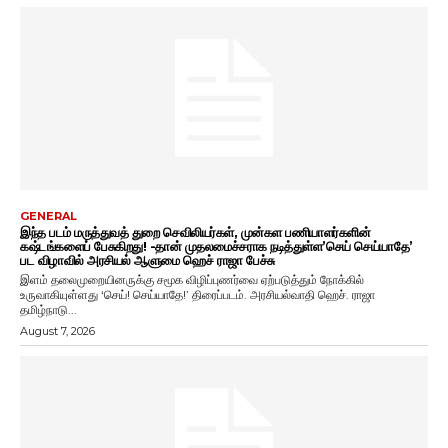
GENERAL
இந்த படம் மருத்துவத் துறை செவிலியர்கள், முன்கள பணியாளர்களின்
கஷ்டங்களைப் பேசுகிறது! -தான் முதலமைச்சராக நடித்துள்ள’செய் செய்யாதே’
பட விழாவில் அரசியல் ஆளுமை ஹெச் ராஜா பேச்சு
இளம் தலைமுறையினருக்கு சமூக விழிப்புணர்வை ஏற்படுத்தும் நோக்கில்
உருவாகியுள்ளது ‘செய்! செய்யாதே!’ திரைப்படம். அரசியல்வாதி ஹெச். ராஜா
தமிழ்நாடு...
August 7, 2026