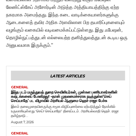
லேண்ட்ஸ்கேப் அசோர்டின் அடுத்த அத்தியாயத்திற்கு ஏற்ற
நகரமாக அமைந்தது. இந்த கடை வாடிக்கையாளர்களுக்கு
ஆடைகளைத் தவிர அதிக அளவிலான பிற தயாரிப்புகளையும்
வழங்கும் வகையில் வடிவமைக்கப்பட்டுள்ளது. இது ஃபேஷன்,
தொழில்நுட்பத்துடன் எல்லையற்ற தனித்துவத்துடன் கூடிய ஒரு
அனுபவமாக இருக்கும்.”
LATEST ARTICLES
GENERAL
இந்த படம் மருத்துவத் துறை செவிலியர்கள், முன்கள பணியாளர்களின்
கஷ்டங்களைப் பேசுகிறது! -தான் முதலமைச்சராக நடித்துள்ள’செய்
செய்யாதே’ பட விழாவில் அரசியல் ஆளுமை ஹெச் ராஜா பேச்சு
இளம் தலைமுறையினருக்கு சமூக விழிப்புணர்வை ஏற்படுத்தும் நோக்கில்
உருவாகியுள்ளது ‘செய்! செய்யாதே!’ திரைப்படம். அரசியல்வாதி ஹெச். ராஜா
தமிழ்நாடு...
August 7, 2026
GENERAL