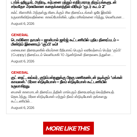
டார்க் ஹியூமர், அதிரடி, கற்பனை மற்றும் எதிர்பாராத திருப்பங்களுடன்
சர்வதேச அளவிலான கதைக்களத்தில் விரியும் ‘மூடர் கூடம் 2’
கல்ட் கிளாசிக் அந்தஸ்து கிடைக்கும் சில திரைப்படங்கள் ஒரே இரவில்
உருவாகிவிடுவதில்லை. காலப்போக்கில், புதிய ரசிகர்களை ஈர்த்து, வெளியான...
August 6, 2026
GENERAL
டொவினோ தாமஸ் – ஜான்பால் ஜார்ஜ் கூட்டணியில் புதிய திரைப்படம் –
மீண்டும் இணையும் ‘குப்பி’ டீம்!
மலையாள திரையுலகில் விமர்சன ரீதியாகப் பெரும் வரவேற்பைப் பெற்ற ‘குப்பி’
(Guppy) திரைப்படம் வெளியாகி 10 ஆண்டுகள் நிறைவடைந்துள்ள...
August 6, 2026
GENERAL
குட் நைட், லவ்வர், குடும்பஸ்தனுக்கு பிறகு மணிகண்டன் நடிக்கும் ‘மக்கள்
காவலன்.’ பிர்லா ஸ்டுடியோஸ் – நீலம் ஸ்டுடியோஸ் கூட்டணியில்
உருவாகிறது.
பைசன் காளமாடன் திரைப்படத்தின் மாபெரும் திரையரங்கு வெற்றியைத்
தொடர்ந்து, பிர்லா ஸ்டுடியோஸ் மற்றும் நீலம் ஸ்டுடியோஸ் தங்களது
கூட்டணியில்...
August 6, 2026
MORE LIKE THIS