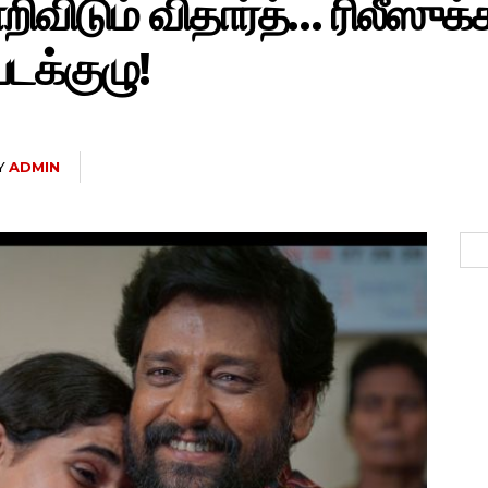
றிவிடும் விதார்த்… ரிலீஸு
படக்குழு!
Y
ADMIN