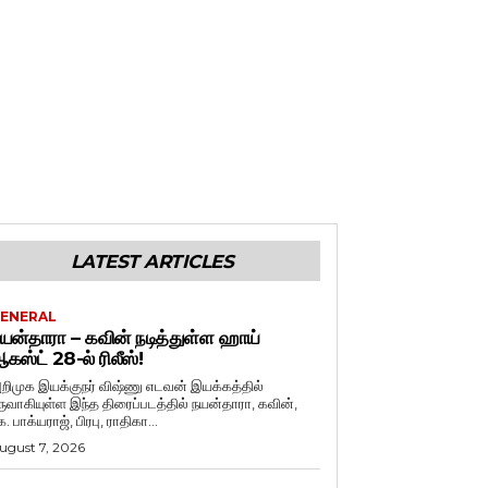
LATEST ARTICLES
ENERAL
யன்தாரா – கவின் நடித்துள்ள ஹாய்
கஸ்ட் 28-ல் ரிலீஸ்!
றிமுக இயக்குநர் விஷ்ணு எடவன் இயக்கத்தில்
ருவாகியுள்ள இந்த திரைப்படத்தில் நயன்தாரா, கவின்,
. பாக்யராஜ், பிரபு, ராதிகா...
ugust 7, 2026