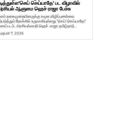
டித்துள்ள’செய் செய்யாதே’ பட விழாவில்
ரசியல் ஆளுமை ஹெச் ராஜா பேச்சு
ளம் தலைமுறையினருக்கு சமூக விழிப்புணர்வை
ற்படுத்தும் நோக்கில் உருவாகியுள்ளது ‘செய்! செய்யாதே!’
ிரைப்படம். அரசியல்வாதி ஹெச். ராஜா தமிழ்நாடு...
ugust 7, 2026