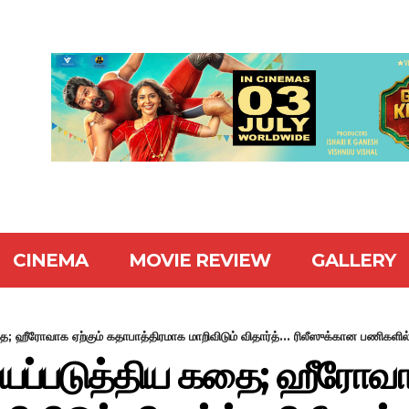
CINEMA
MOVIE REVIEW
GALLERY
ஹீரோவாக ஏற்கும் கதாபாத்திரமாக மாறிவிடும் விதார்த்... ரிலீஸுக்கான பணிகளில் ப
்படுத்திய கதை; ஹீரோவாக