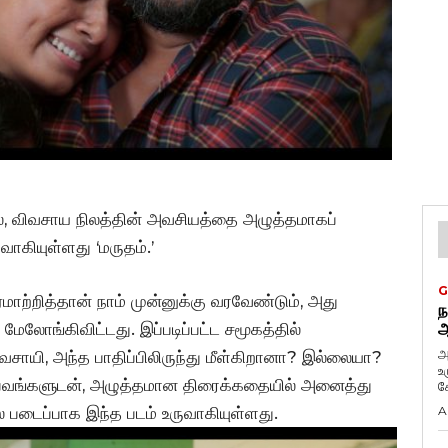
யலை, விவசாய நிலத்தின் அவசியத்தை அழுத்தமாகப்
ாகியுள்ளது ‘மருதம்.’
G
ற்றித்தான் நாம் முன்னுக்கு வரவேண்டும், அது
ந
ேலோங்கிவிட்டது. இப்படிப்பட்ட சமூகத்தில்
ஆ
அ
விவசாயி, அந்த பாதிப்பிலிருந்து மீள்கிறானா? இல்லையா?
உ
ம்பவங்களுடன், அழுத்தமான திரைக்கதையில் அனைத்து
கே
் படைப்பாக இந்த படம் உருவாகியுள்ளது.
A