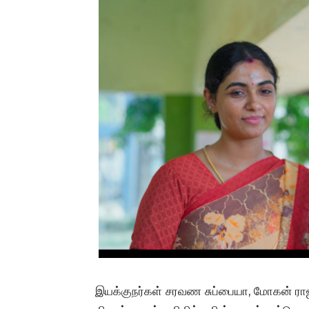
இயக்குநர்கள் சரவண சுப்பையா, மோகன் ராஜா