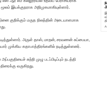
ு எஸ் ஆர் எம் கல்லூரியில் உதவிப் பேராசியராக
ந
அ
மூலம் இயக்குநராக அறிமுகமாகியுள்ளார்.
இ
ஏ
தினை குறிக்கும் மருத நிலத்தின் அடையாளமாக
த
ளது.
A
நடித்துள்ளார். அருள் தாஸ், மாறன், சரவணன் சுப்பையா,
ோர் முக்கிய கதாபாத்திரங்களில் நடித்துள்ளனர்.
்பகுதியைச் சுற்றி முழு படப்பிடிப்பும் நடத்தி
் திரைக்கு வருகிறது.