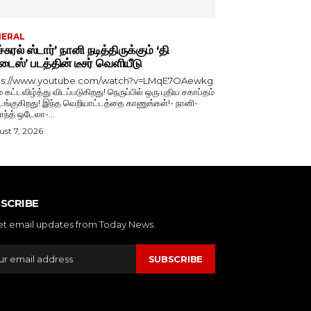
NERAL
்சுரல் ஸ்டார்’ நானி நடித்திருக்கும் ‘தி
டைஸ்’ படத்தின் டீசர் வெளியீடு
ps://www.youtube.com/watch?v=LMqE7OAewkg
் கட்டவிழ்த்து விடப்படுகிறது! நெருப்பில் ஒரு புதிய சகாப்தம்
்குகிறது! இந்த வெறியாட்டத்தை காணுங்கள்!- நானி-
காந்த் ஒடேலா-...
st 7, 2026
SCRIBE
et email updates from Today News.
SUBSCRIBE