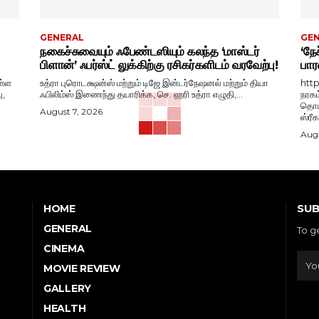
GENERAL
GE
நகைச்சுவையும் ஃபேண்டஸியும் கலந்த ‘மாஸ்டர்
‘நேச
பிளான்’ ஃபர்ஸ்ட் லுக்கிற்கு ரசிகர்களிடம் வரவேற்பு!
பார
ள்ள
உத்ரா புரொடக்ஷன்ஸ் மற்றும் டிஜே இன்டர்நேஷனல் மற்றும் தியா
htt
ு,
ஃபிலிம்ஸ் இணைந்து தயாரிக்க, செ. ஹரி உத்ரா எழுதி,...
நரகம
தொடங
August 7, 2026
ஸ்ரீ
Augu
SUB
HOME
GENERAL
To g
CINEMA
MOVIE REVIEW
GALLERY
HEALTH