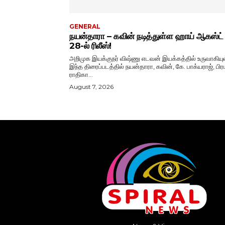
GENERAL
நயன்தாரா – கவின் நடித்துள்ள ஹாய் ஆகஸ்ட்
28-ல் ரிலீஸ்!
அறிமுக இயக்குநர் விஷ்ணு எடவன் இயக்கத்தில் உருவாகியு
இந்த திரைப்படத்தில் நயன்தாரா, கவின், கே. பாக்யராஜ், பிரப
ராதிகா...
August 7, 2026