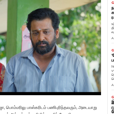
G
ந
க
ர
உ
த
எழ
A
G
‘
ப
h
v
ந
வ
A
G
இ
ம
, பொம்மரிலு பாஸ்கரிடம் பணிபுரிந்தவரும், அடையாறு
ப