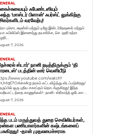
ENERAL
கைச்சுவையும் ஃபேண்டஸியும்
லந்த ‘மாஸ்டர் பிளான்’ ஃபர்ஸ்ட் லுக்கிற்கு
சிகர்களிடம் வரவேற்பு!
த்ரா புரொடக்ஷன்ஸ் மற்றும் டிஜே இன்டர்நேஷனல் மற்றும்
ியா ஃபிலிம்ஸ் இணைந்து தயாரிக்க, செ. ஹரி உத்ரா
ுதி,...
ugust 7, 2026
ENERAL
நேச்சுரல் ஸ்டார்’ நானி நடித்திருக்கும் ‘தி
ாரடைஸ்’ படத்தின் டீசர் வெளியீடு
ttps://www.youtube.com/watch?
=LMqE7OAewkg நரகம் கட்டவிழ்த்து விடப்படுகிறது!
ெருப்பில் ஒரு புதிய சகாப்தம் தொடங்குகிறது! இந்த
ெறியாட்டத்தை காணுங்கள்!- நானி- ஸ்ரீகாந்த் ஒடேலா-...
ugust 7, 2026
ENERAL
ந்த படம் மருத்துவத் துறை செவிலியர்கள்,
ுன்கள பணியாளர்களின் கஷ்டங்களைப்
ேசுகிறது! -தான் முதலமைச்சராக