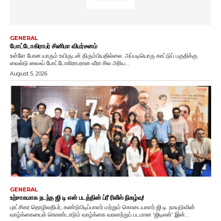
GENERAL
போட்டோகிராபர் சினிமா விமர்சனம்
உள்ளே போன யாரும் உயிருடன் திரும்பியதில்லை. அப்படியொரு காட்டுப் பகுதிக்கு
வைல்டு லைஃப் போட்டோகிராபரான வீரா சில அரிய...
August 5, 2026
GENERAL
உற்சாகமாக நடந்த ஜி டி என் படத்தின் ப்ரீ ரிலீஸ் நிகழ்வு!
புரட்சிகர தொழிலதிபர், கண்டுபிடிப்பாளர் மற்றும் கொடையாளர் ஜி.டி. நாயுடுவின்
வாழ்க்கையைக் கொண்டாடும் வாழ்க்கை வரலாற்றுப் படமான 'ஜிடிஎன்' இன்...