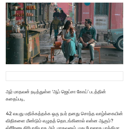
ஆர் மாதவன் நடித்துள்ள ‘ஆப் ஜெய்சா கோய்’ படத்தின்
கதைப்படி,
42 வயது மதிக்கத்தக்க ஒரு நபர் தனது சொந்த வாழ்க்கையின்
விதிகளை மீண்டும் எழுதத் தொடங்கினால் என்ன ஆகும்?
ஸ்ரீரேணு திரிபாதியாக ஆர். மாதவனும், மது போஸாக பாத்திமா