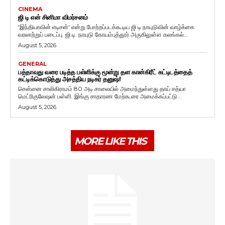
CINEMA
ஜி டி என் சினிமா விமர்சனம்
'இந்தியாவின் எடிசன்' என்று போற்றப்படக்கூடிய ஜி டி நாயுடுவின் வாழ்க்கை
வரலாற்றுப் படைப்பு. ஜி.டி. நாயுடு கோயம்புத்தூர் அருகிலுள்ள கலங்கல்...
August 5, 2026
GENERAL
பத்தாவது வரை படித்த பள்ளிக்கு மூன்று தள கான்கிரீட் கட்டிடத்தைத்
கட்டிக்கொடுத்து அசத்திய நடிகர் தனுஷ்!
சென்னை சாலிகிராமம் 80 அடி சாலையில் அமைந்துள்ளது தாய் சத்யா
மெட்ரிகுலேஷன் பள்ளி. இங்கு சாதாரண மேற்கூரை அமைக்கப்பட்டு...
August 5, 2026
MORE LIKE THIS