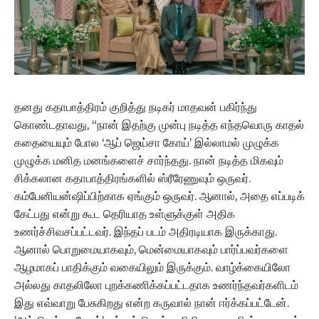
தனது கதாபாத்திரம் குறித்து நடிகர் மாதவன் பகிர்ந்து
கொண்டதாவது, “நான் இதற்கு முன்பு நடித்த எந்தவொரு காதல்
கதையையும் போல ‘ஆப் ஜெய்சா கோய்’ இல்லாமல் முழுக்க
முழுக்க மனித மனங்களைச் சார்ந்தது. நான் நடித்த மிகவும்
சிக்கலான கதாபாத்திரங்களில் ஸ்ரீரேணுவும் ஒருவர்.
கம்பேனியன்ஷிப்பிற்காக ஏங்கும் ஒருவர். ஆனால், அதை எப்படிக்
கேட்பது என்று கூட தெரியாத உள்ளுக்குள் அதிக
உணர்ச்சிவசப்பட்டவர். இந்தப் படம் அதிரடியாக இருக்காது.
ஆனால் பொறுமையாகவும், மென்மையாகவும் பார்ப்பவர்களை
ஆழமாகப் பாதிக்கும் வகையிலும் இருக்கும். வாழ்க்கையிலோ
அல்லது காதலிலோ புறக்கணிக்கப்பட்டதாக உணர்ந்தவர்களிடம்
இது எவ்வாறு பேசுகிறது என்ற கருவால் நான் ஈர்க்கப்பட்டேன்.