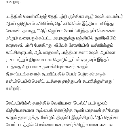
என்றார்.
படத்தின் வெளியீட்டுத் தேதி பற்றி ருச்சிகா கபூர் ஷேக், டைரக்டர்
ஆஃப் ஒரிஜினல் ஃபிலிம்ஸ், நெட்ஃபிலிக்ஸ் இந்தியா பகிர்ந்து
கொண்டதாவது, “’ஆப் ஜெய்சா கோய்’ வீழ்ந்த நம்பிக்கைகள்
மற்றும் வரையறுக்கப்பட்ட மரபுகளுக்கு மத்தியில் துளிர்விடும்
காதலைப் பற்றி பேசுகிறது. விவேக் சோனியின் வசீகரிக்கும்
காட்சிகளுடன், ஆர். மாதவன், பாத்திமா சனா ஷேக், ஆயிஷா
ராசா மற்றும் திறமையான தொழில்நுட்பக் குழுவும் இந்தப்
படத்தை சிறப்பாக உருவாக்கியுள்ளனர். காதல்
திரைப்படங்களைத் தயாரிப்பதில் பெயர் பெற்ற தர்மாடிக்
என்டர்டெயின்மென்ட் படத்தை தரத்துடன் தயாரித்துள்ளது”
என்றார்.
நெட்ஃபிலிக்ஸ் தளத்தில் வெளியான ‘டெஸ்ட்’ படம் மூலம்
வித்தியாசமான நடிப்பைக் கொடுத்த நடிகர் மாதவன் தற்போது
காதல் ஜானருக்கு மீண்டும் திரும்பி இருக்கிறார். ’ஆப் ஜெய்சா
கோய்’ படத்தில் மென்மையான, உணர்ச்சிபூர்வமான என பல