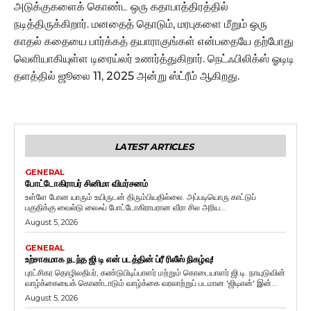
அடுக்குகளைக் கொண்ட ஒரு கதாபாத்திரத்தில்
நடித்திருக்கிறார். மனதைத் தொடும், மரபுகளை மீறும் ஒரு
காதல் கதையை பார்க்கத் தயாராகுங்கள் என்பதையே தற்போது
வெளியாகியுள்ள டிரைய்லர் உணர்த்துகிறார். நெட்ஃபிலிக்ஸ் ஓடிடி
தளத்தில் ஜூலை 11, 2025 அன்று ஸ்ட்ரீம் ஆகிறது.
LATEST ARTICLES
GENERAL
போட்டோகிராபர் சினிமா விமர்சனம்
உள்ளே போன யாரும் உயிருடன் திரும்பியதில்லை. அப்படியொரு காட்டுப்
பகுதிக்கு வைல்டு லைஃப் போட்டோகிராபரான வீரா சில அரிய...
August 5, 2026
GENERAL
உற்சாகமாக நடந்த ஜி டி என் படத்தின் ப்ரீ ரிலீஸ் நிகழ்வு!
புரட்சிகர தொழிலதிபர், கண்டுபிடிப்பாளர் மற்றும் கொடையாளர் ஜி.டி. நாயுடுவின்
வாழ்க்கையைக் கொண்டாடும் வாழ்க்கை வரலாற்றுப் படமான 'ஜிடிஎன்' இன்...
August 5, 2026