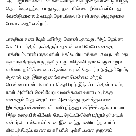
’ஆப் ஜெய்சா கோய்’ உங்கள் சொந்த விதிமுறைகளின்படி வாழத்
தொடங்குவதற்கு வயது ஒரு தடையில்லை, நீங்கள் எப்போது
வேண்டுமானலும் வாழத் தொடங்கலாம் என்பதை அழுத்தமாக
பேசும் கதை” என்றார்.
பாத்திமா சனா ஷேக் பகிர்ந்து கொண்டதாவது, “ஆப் ஜெய்சா
கோயி’ படத்தில் நடித்திருப்பது உண்மையிலேயே எனக்கு
பாக்கியம். நான் மாதவனின் மிகப்பெரிய ரசிகை! அவருடன் மது
கதாபாத்திரத்தில் நடித்திருப்பது மகிழ்ச்சி. நாம் பெரும்பாலும்
வலிமை, நம்பிக்கையை ஆண்மையுடன் தொடர்புபடுத்துகிறோம்,
ஆனால், மது இந்த குணங்களை மென்மை மற்றும்
பெண்மையுடன் வெளிப்படுத்துகிறார். இந்தப் படத்தின் மூலம்,
நான் அன்பின் வெவ்வேறு வடிவங்களை உணர முடிந்தது.
எனக்கும் அது தெரபியாக அமைந்தது. தனித்துவமான
இயக்குநர் விவேக்குடன் பணிபுரிந்தது மகிழ்ச்சி. நேர்மையான
இந்த கதையில் விவேக், மேடி, நெட்ஃபிலிக்ஸ் மற்றும் தர்மாடிக்
என்டர்டெயின்மென்ட் உடன் இணைந்து பணியாற்ற வாய்ப்பு
கிடைத்திருப்பது எனது கரியரில் முக்கியமான தருணம்”