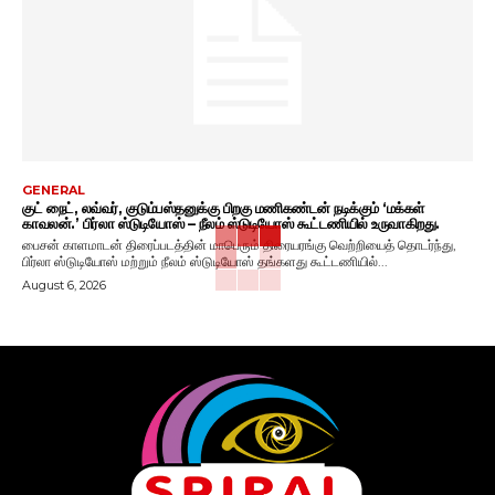
GENERAL
குட் நைட், லவ்வர், குடும்பஸ்தனுக்கு பிறகு மணிகண்டன் நடிக்கும் ‘மக்கள்
காவலன்.’ பிர்லா ஸ்டுடியோஸ் – நீலம் ஸ்டுடியோஸ் கூட்டணியில் உருவாகிறது.
பைசன் காளமாடன் திரைப்படத்தின் மாபெரும் திரையரங்கு வெற்றியைத் தொடர்ந்து,
பிர்லா ஸ்டுடியோஸ் மற்றும் நீலம் ஸ்டுடியோஸ் தங்களது கூட்டணியில்...
August 6, 2026