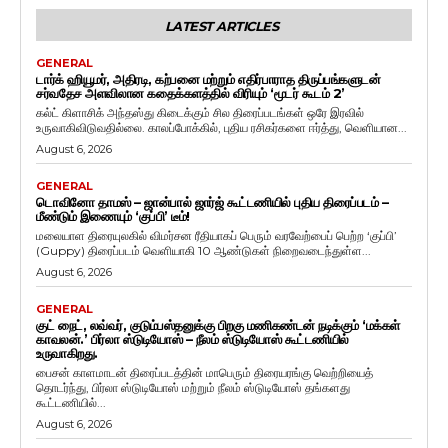
LATEST ARTICLES
GENERAL
டார்க் ஹியூமர், அதிரடி, கற்பனை மற்றும் எதிர்பாராத திருப்பங்களுடன்
சர்வதேச அளவிலான கதைக்களத்தில் விரியும் ‘மூடர் கூடம் 2’
கல்ட் கிளாசிக் அந்தஸ்து கிடைக்கும் சில திரைப்படங்கள் ஒரே இரவில்
உருவாகிவிடுவதில்லை. காலப்போக்கில், புதிய ரசிகர்களை ஈர்த்து, வெளியான...
August 6, 2026
GENERAL
டொவினோ தாமஸ் – ஜான்பால் ஜார்ஜ் கூட்டணியில் புதிய திரைப்படம் –
மீண்டும் இணையும் ‘குப்பி’ டீம்!
மலையாள திரையுலகில் விமர்சன ரீதியாகப் பெரும் வரவேற்பைப் பெற்ற ‘குப்பி’
(Guppy) திரைப்படம் வெளியாகி 10 ஆண்டுகள் நிறைவடைந்துள்ள...
August 6, 2026
GENERAL
குட் நைட், லவ்வர், குடும்பஸ்தனுக்கு பிறகு மணிகண்டன் நடிக்கும் ‘மக்கள்
காவலன்.’ பிர்லா ஸ்டுடியோஸ் – நீலம் ஸ்டுடியோஸ் கூட்டணியில்
உருவாகிறது.
பைசன் காளமாடன் திரைப்படத்தின் மாபெரும் திரையரங்கு வெற்றியைத்
தொடர்ந்து, பிர்லா ஸ்டுடியோஸ் மற்றும் நீலம் ஸ்டுடியோஸ் தங்களது
கூட்டணியில்...
August 6, 2026