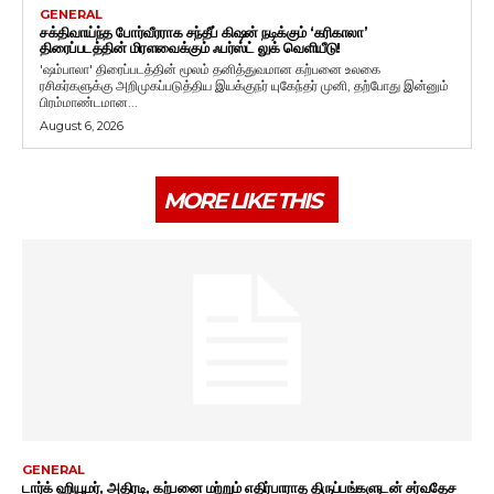
GENERAL
சக்திவாய்ந்த போர்வீரராக சந்தீப் கிஷன் நடிக்கும் ‘கரிகாலா’
திரைப்படத்தின் மிரளவைக்கும் ஃபர்ஸ்ட் லுக் வெளியீடு!
'ஷம்பாலா' திரைப்படத்தின் மூலம் தனித்துவமான கற்பனை உலகை
ரசிகர்களுக்கு அறிமுகப்படுத்திய இயக்குநர் யுகேந்தர் முனி, தற்போது இன்னும்
பிரம்மாண்டமான...
August 6, 2026
MORE LIKE THIS
GENERAL
டார்க் ஹியூமர், அதிரடி, கற்பனை மற்றும் எதிர்பாராத திருப்பங்களுடன் சர்வதேச