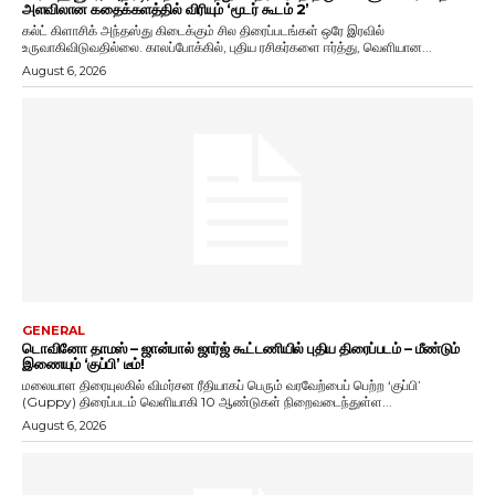
அளவிலான கதைக்களத்தில் விரியும் ‘மூடர் கூடம் 2’
கல்ட் கிளாசிக் அந்தஸ்து கிடைக்கும் சில திரைப்படங்கள் ஒரே இரவில்
உருவாகிவிடுவதில்லை. காலப்போக்கில், புதிய ரசிகர்களை ஈர்த்து, வெளியான...
August 6, 2026
GENERAL
டொவினோ தாமஸ் – ஜான்பால் ஜார்ஜ் கூட்டணியில் புதிய திரைப்படம் – மீண்டும்
இணையும் ‘குப்பி’ டீம்!
மலையாள திரையுலகில் விமர்சன ரீதியாகப் பெரும் வரவேற்பைப் பெற்ற ‘குப்பி’
(Guppy) திரைப்படம் வெளியாகி 10 ஆண்டுகள் நிறைவடைந்துள்ள...
August 6, 2026