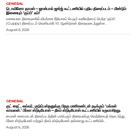
GENERAL
டொவினோ தாமஸ் – ஜான்பால் ஜார்ஜ் கூட்டணியில் புதிய திரைப்படம் – மீண்டும்
இணையும் ‘குப்பி’ டீம்!
மலையாள திரையுலகில் விமர்சன ரீதியாகப் பெரும் வரவேற்பைப் பெற்ற ‘குப்பி’
(Guppy) திரைப்படம் வெளியாகி 10 ஆண்டுகள் நிறைவடைந்துள்ள...
August 6, 2026
GENERAL
குட் நைட், லவ்வர், குடும்பஸ்தனுக்கு பிறகு மணிகண்டன் நடிக்கும் ‘மக்கள்
காவலன்.’ பிர்லா ஸ்டுடியோஸ் – நீலம் ஸ்டுடியோஸ் கூட்டணியில் உருவாகிறது.
பைசன் காளமாடன் திரைப்படத்தின் மாபெரும் திரையரங்கு வெற்றியைத் தொடர்ந்து,
பிர்லா ஸ்டுடியோஸ் மற்றும் நீலம் ஸ்டுடியோஸ் தங்களது கூட்டணியில்...
August 6, 2026