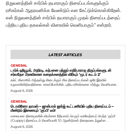
நிறுவனத்தின் சார்பில் தயாராகும் திரைப்படங்களுக்கும்
ரசிகர்கள் ஆதரவளிக்க வேண்டும் என கேட்டுக்கொள்கிறேன்.
என் நிறுவனத்தின் சார்பில் தயாராகும் முதல் திரைப்படத்தைப்
பற்றிய புதிய தகவல்கள் விரைவில் வெளியாகும்” என்றார்.
LATEST ARTICLES
GENERAL
டார்க் ஹியூமர், அதிரடி, கற்பனை மற்றும் எதிர்பாராத திருப்பங்களுடன்
சர்வதேச அளவிலான கதைக்களத்தில் விரியும் ‘மூடர் கூடம் 2’
கல்ட் கிளாசிக் அந்தஸ்து கிடைக்கும் சில திரைப்படங்கள் ஒரே இரவில்
உருவாகிவிடுவதில்லை. காலப்போக்கில், புதிய ரசிகர்களை ஈர்த்து, வெளியான...
August 6, 2026
GENERAL
டொவினோ தாமஸ் – ஜான்பால் ஜார்ஜ் கூட்டணியில் புதிய திரைப்படம் –
மீண்டும் இணையும் ‘குப்பி’ டீம்!
மலையாள திரையுலகில் விமர்சன ரீதியாகப் பெரும் வரவேற்பைப் பெற்ற ‘குப்பி’
(Guppy) திரைப்படம் வெளியாகி 10 ஆண்டுகள் நிறைவடைந்துள்ள...
August 6, 2026