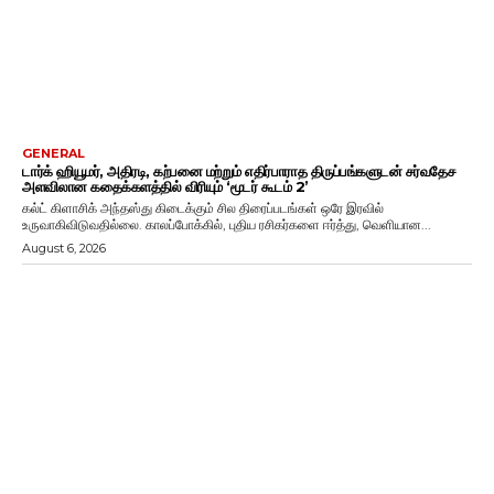
GENERAL
டார்க் ஹியூமர், அதிரடி, கற்பனை மற்றும் எதிர்பாராத திருப்பங்களுடன் சர்வதேச
அளவிலான கதைக்களத்தில் விரியும் ‘மூடர் கூடம் 2’
கல்ட் கிளாசிக் அந்தஸ்து கிடைக்கும் சில திரைப்படங்கள் ஒரே இரவில்
உருவாகிவிடுவதில்லை. காலப்போக்கில், புதிய ரசிகர்களை ஈர்த்து, வெளியான...
August 6, 2026