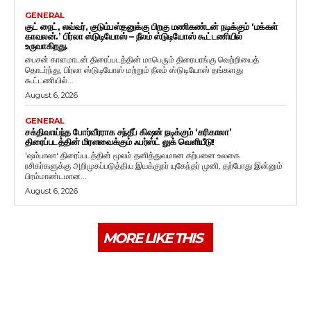
GENERAL
குட் நைட், லவ்வர், குடும்பஸ்தனுக்கு பிறகு மணிகண்டன் நடிக்கும் ‘மக்கள்
காவலன்.’ பிர்லா ஸ்டுடியோஸ் – நீலம் ஸ்டுடியோஸ் கூட்டணியில்
உருவாகிறது.
பைசன் காளமாடன் திரைப்படத்தின் மாபெரும் திரையரங்கு வெற்றியைத்
தொடர்ந்து, பிர்லா ஸ்டுடியோஸ் மற்றும் நீலம் ஸ்டுடியோஸ் தங்களது
கூட்டணியில்...
August 6, 2026
GENERAL
சக்திவாய்ந்த போர்வீரராக சந்தீப் கிஷன் நடிக்கும் ‘கரிகாலா’
திரைப்படத்தின் மிரளவைக்கும் ஃபர்ஸ்ட் லுக் வெளியீடு!
'ஷம்பாலா' திரைப்படத்தின் மூலம் தனித்துவமான கற்பனை உலகை
ரசிகர்களுக்கு அறிமுகப்படுத்திய இயக்குநர் யுகேந்தர் முனி, தற்போது இன்னும்
பிரம்மாண்டமான...
August 6, 2026
MORE LIKE THIS