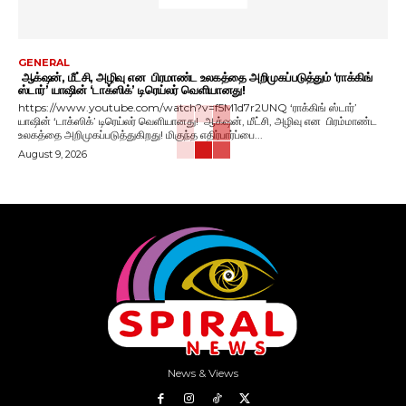
GENERAL
ஆக்‌ஷன், மீட்சி, அழிவு என பிரமாண்ட உலகத்தை அறிமுகப்படுத்தும் ‘ராக்கிங்
ஸ்டார்’ யாஷின் ‘டாக்ஸிக்’ டிரெய்லர் வெளியானது!
https://www.youtube.com/watch?v=f5M1d7r2UNQ ‘ராக்கிங் ஸ்டார்’
யாஷின் ‘டாக்ஸிக்’ டிரெய்லர் வெளியானது! ஆக்‌ஷன், மீட்சி, அழிவு என பிரம்மாண்ட
உலகத்தை அறிமுகப்படுத்துகிறது! மிகுந்த எதிர்பார்ப்பை...
August 9, 2026
News & Views