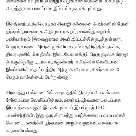
மண்ணின் வாழ்வியல் மற்றும் சமூக உண்மைகளை பேசும் ஒரு
அழுத்தமான படைப்பாக இப்படம் உருவாகியுள்ளது.
இத்திரைப்படத்தில், நடிகர் சிவாஜி கணேசன் அவர்களின் பேரன்
தர்ஷன் நாயகனாக அறிமுகமாகிறார். காவல்துறையில்
பணியாற்றும் இளைஞனாக அவர் இப்படத்தில் நடித்துள்ளார்.
மேலும், கங்கை அமரன் முக்கிய கதாப்பாத்திரத்தில் நடிக்க,
திரையுலகில் மிக நீண்ட இடைவேளைக்குப் பிறகு நடிகை ரோஜா
அவருக்கு ஜோடியாக நடித்துள்ளார். சமீபத்தில் வெளியான
இவர்களின் கதாப்பாத்திர அறிமுக வீடியோ ரசிகர்களிடையே
பெரும் வரவேற்பைப் பெற்றுள்ளது.
கிராமத்து பின்னணியில், சமூகத்தில் நிகழும் அவலங்களை
நேர்மையாக வெளிப்படுத்தும், உணர்வுப்பூர்வமான படைப்பாக
இப்படத்தை எழுதி இயக்கியுள்ளார் இயக்குநர் D.D
பாலச்சந்திரன். இது ஒரு கிராமத்து வாழ்க்கையை மையமாகக்
கொண்ட, உணர்ச்சி பூர்வமான மற்றும் வலுவான கதையாக
உருவாகியுள்ளது.