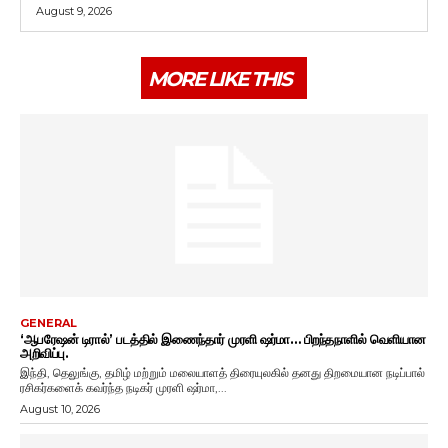
August 9, 2026
MORE LIKE THIS
GENERAL
‘ஆபரேஷன் டிரால்’ படத்தில் இணைந்தார் முரளி ஷர்மா… பிறந்தநாளில் வெளியான
அறிவிப்பு.
இந்தி, தெலுங்கு, தமிழ் மற்றும் மலையாளத் திரையுலகில் தனது திறமையான நடிப்பால்
ரசிகர்களைக் கவர்ந்த நடிகர் முரளி ஷர்மா,...
August 10, 2026