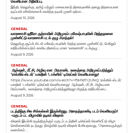
வெளியான அறிவிப்பு.
இந்தி, தெலுங்கு, தமிழ் மற்றும் மலையாளத் திரையுலகில் தனது திறமையான
நடிப்பால் ரசிகர்களைக் கவர்ந்த நடிகர் முரளி ஷர்மா,...
August 10, 2026
GENERAL
வாரணாசி ஹீரோ ருத்ராவின் அறிமுகம்: மகேஷ்பாபுவின் பிறந்தநாளை
முன்னிட்டு வாரணாசி படக் குழு அசத்தல்!
தெலுங்கு சூப்பர் ஸ்டார் மகேஷ் பாபுவின் பிறந்த நாளை முன்னிட்டு, பெரிதும்
எதிர்பார்க்கப்படும் காவிய திரைப்படமான 'வாரணாசி' படக்குழு...
August 9, 2026
GENERAL
ஆக்‌ஷன், மீட்சி, அழிவு என பிரமாண்ட உலகத்தை அறிமுகப்படுத்தும்
‘ராக்கிங் ஸ்டார்’ யாஷின் ‘டாக்ஸிக்’ டிரெய்லர் வெளியானது!
https://www.youtube.com/watch?v=f5M1d7r2UNQ ‘ராக்கிங் ஸ்டார்’
யாஷின் ‘டாக்ஸிக்’ டிரெய்லர் வெளியானது! ஆக்‌ஷன், மீட்சி, அழிவு என
பிரம்மாண்ட உலகத்தை அறிமுகப்படுத்துகிறது! மிகுந்த எதிர்பார்ப்பை...
August 9, 2026
GENERAL
படத்திற்கு சில சிக்கல்கள் இருக்கிறது. அதைத்தாண்டி படம் வெளிவரும்!
-மகுடம் பட விழாவில் நடிகர் விஷால்
விஷால் இயக்கி நடித்திருக்கும் மகுடம் படத்தின் டிரெய்லர் வெளியீட்டு விழா
சென்னையில் நடந்தது. நிகழ்வில் நடிகர் விஷால் பேசியதாவது, "அனைவருக்கும்
வணக்கம்....