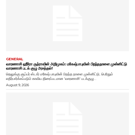
GENERAL
வாரணாசி ஹீரோ ருத்ராவின் அறிமுகம்: மகேஷ்பாபுவின் பிறந்தநாளை முன்னிட்டு
வாரணாசி படக் குழு அசத்தல்!
தெலுங்கு சூப்பர் ஸ்டார் மகேஷ் பாபுவின் பிறந்த நாளை முன்னிட்டு, பெரிதும்
எதிர்பார்க்கப்படும் காவிய திரைப்படமான 'வாரணாசி' படக்குழு...
August 9, 2026