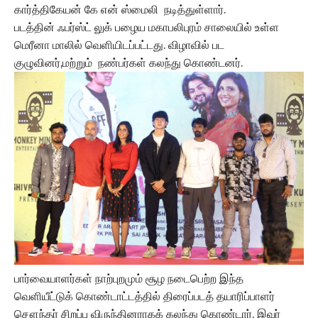
கார்த்திகேயன் கே என் ஸ்மைலி நடித்துள்ளார்.
படத்தின் ஃபர்ஸ்ட் லுக் பழைய மகாபலிபுரம் சாலையில் உள்ள
மெரீனா மாலில் வெளியிடப்பட்டது. விழாவில் பட
குழுவினர்,மற்றும் நண்பர்கள் கலந்து கொண்டனர்.
பார்வையாளர்கள் நாற்புறமும் சூழ நடைபெற்ற இந்த
வெளியீட்டுக் கொண்டாட்டத்தில் திரைப்படத் தயாரிப்பாளர்
சௌந்தர் சிறப்பு விருந்தினராகக் கலந்து கொண்டார். இவர்