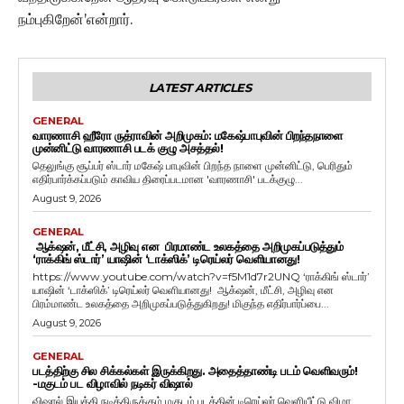
நம்புகிறேன்’என்றார்.
LATEST ARTICLES
GENERAL
வாரணாசி ஹீரோ ருத்ராவின் அறிமுகம்: மகேஷ்பாபுவின் பிறந்தநாளை
முன்னிட்டு வாரணாசி படக் குழு அசத்தல்!
தெலுங்கு சூப்பர் ஸ்டார் மகேஷ் பாபுவின் பிறந்த நாளை முன்னிட்டு, பெரிதும்
எதிர்பார்க்கப்படும் காவிய திரைப்படமான 'வாரணாசி' படக்குழு...
August 9, 2026
GENERAL
ஆக்‌ஷன், மீட்சி, அழிவு என பிரமாண்ட உலகத்தை அறிமுகப்படுத்தும்
‘ராக்கிங் ஸ்டார்’ யாஷின் ‘டாக்ஸிக்’ டிரெய்லர் வெளியானது!
https://www.youtube.com/watch?v=f5M1d7r2UNQ ‘ராக்கிங் ஸ்டார்’
யாஷின் ‘டாக்ஸிக்’ டிரெய்லர் வெளியானது! ஆக்‌ஷன், மீட்சி, அழிவு என
பிரம்மாண்ட உலகத்தை அறிமுகப்படுத்துகிறது! மிகுந்த எதிர்பார்ப்பை...
August 9, 2026
GENERAL
படத்திற்கு சில சிக்கல்கள் இருக்கிறது. அதைத்தாண்டி படம் வெளிவரும்!
-மகுடம் பட விழாவில் நடிகர் விஷால்
விஷால் இயக்கி நடித்திருக்கும் மகுடம் படத்தின் டிரெய்லர் வெளியீட்டு விழா