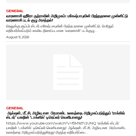
GENERAL
வாரணாசி ஹீரோ ருத்ராவின் அறிமுகம்: மகேஷ்பாபுவின் பிறந்தநாளை முன்னிட்டு
வாரணாசி படக் குழு அசத்தல்!
தெலுங்கு சூப்பர் ஸ்டார் மகேஷ் பாபுவின் பிறந்த நாளை முன்னிட்டு, பெரிதும்
எதிர்பார்க்கப்படும் காவிய திரைப்படமான 'வாரணாசி' படக்குழு...
August 9, 2026
GENERAL
ஆக்‌ஷன், மீட்சி, அழிவு என பிரமாண்ட உலகத்தை அறிமுகப்படுத்தும் ‘ராக்கிங்
ஸ்டார்’ யாஷின் ‘டாக்ஸிக்’ டிரெய்லர் வெளியானது!
https://www.youtube.com/watch?v=f5M1d7r2UNQ ‘ராக்கிங் ஸ்டார்’
யாஷின் ‘டாக்ஸிக்’ டிரெய்லர் வெளியானது! ஆக்‌ஷன், மீட்சி, அழிவு என பிரம்மாண்ட
உலகத்தை அறிமுகப்படுத்துகிறது! மிகுந்த எதிர்பார்ப்பை...