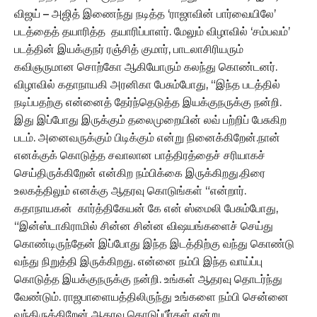
விஜய் – அஜித் இணைந்து நடித்த ‘ராஜாவின் பார்வையிலே’
படத்தைத் தயாரித்த தயாரிப்பாளர். மேலும் விழாவில் ‘சம்பவம்’
படத்தின் இயக்குநர் ரஞ்சித் குமார், பாடலாசிரியரும்
கவிஞருமான சொற்கோ ஆகியோரும் கலந்து கொண்டனர்.
விழாவில் கதாநாயகி அரனிகா பேசும்போது, “இந்த படத்தில்
நடிப்பதற்கு என்னைத் தேர்ந்தெடுத்த இயக்குநருக்கு நன்றி.
இது இப்போது இருக்கும் தலைமுறையின் லவ் பற்றிப் பேசுகிற
படம். அனைவருக்கும் பிடிக்கும் என்று நினைக்கிறேன்.நான்
எனக்குக் கொடுத்த சவாலான பாத்திரத்தைச் சரியாகச்
செய்திருக்கிறேன் என்கிற நம்பிக்கை இருக்கிறது.திரை
உலகத்திலும் எனக்கு ஆதரவு கொடுங்கள் “என்றார்.
கதாநாயகன் கார்த்திகேயன் கே என் ஸ்மைலி பேசும்போது,
“இன்ஸ்டாகிராமில் சின்ன சின்ன விஷயங்களைச் செய்து
கொண்டிருந்தேன் இப்போது இந்த இடத்திற்கு வந்து கொண்டு
வந்து நிறுத்தி இருக்கிறது. என்னை நம்பி இந்த வாய்ப்பு
கொடுத்த இயக்குநருக்கு நன்றி. உங்கள் ஆதரவு தொடர்ந்து
வேண்டும். ராஜபாளையத்திலிருந்து உங்களை நம்பி சென்னை
வந்திருக்கிறேன் ஆதரவு கொடுப்பீர்கள் என்று