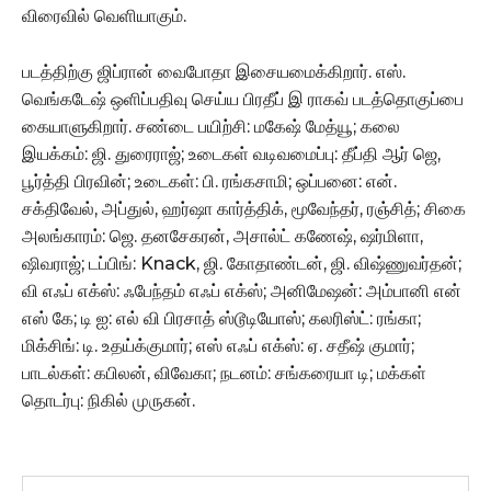
விரைவில் வெளியாகும்.
படத்திற்கு ஜிப்ரான் வைபோதா இசையமைக்கிறார். எஸ்.
வெங்கடேஷ் ஒளிப்பதிவு செய்ய பிரதீப் இ ராகவ் படத்தொகுப்பை
கையாளுகிறார். சண்டை பயிற்சி: மகேஷ் மேத்யூ; கலை
இயக்கம்: ஜி. துரைராஜ்; உடைகள் வடிவமைப்பு: தீப்தி ஆர் ஜெ,
பூர்த்தி பிரவின்; உடைகள்: பி. ரங்கசாமி; ஒப்பனை: என்.
சக்திவேல், அப்துல், ஹர்ஷா கார்த்திக், மூவேந்தர், ரஞ்சித்; சிகை
அலங்காரம்: ஜெ. தனசேகரன், அசால்ட் கணேஷ், ஷர்மிளா,
ஷிவராஜ்; டப்பிங்: Knack, ஜி. கோதாண்டன், ஜி. விஷ்ணுவர்தன்;
வி எஃப் எக்ஸ்: ஃபேந்தம் எஃப் எக்ஸ்; அனிமேஷன்: அம்பானி என்
எஸ் கே; டி ஐ: எல் வி பிரசாத் ஸ்டூடியோஸ்; கலரிஸ்ட்: ரங்கா;
மிக்சிங்: டி. உதய்க்குமார்; எஸ் எஃப் எக்ஸ்: ஏ. சதீஷ் குமார்;
பாடல்கள்: கபிலன், விவேகா; நடனம்: சங்க‌ரையா டி; மக்கள்
தொடர்பு: நிகில் முருகன்.