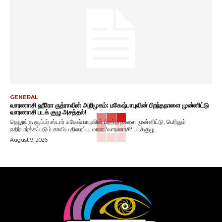
GENERAL
வாரணாசி ஹீரோ ருத்ராவின் அறிமுகம்: மகேஷ்பாபுவின் பிறந்தநாளை முன்னிட்டு
வாரணாசி படக் குழு அசத்தல்!
தெலுங்கு சூப்பர் ஸ்டார் மகேஷ் பாபுவின் பிறந்த நாளை முன்னிட்டு, பெரிதும்
எதிர்பார்க்கப்படும் காவிய திரைப்படமான 'வாரணாசி' படக்குழு...
August 9, 2026