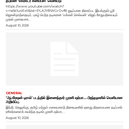
தபுவின் ‘கேரக்டர் கிளிம்ப்ஸ்’ வெளியீடு
https://www.youtube.com/watch?
v=Ia5k1u4ExlI&list=PLAJYBWGrOvf8 துடிப்பான திரைப்பட இயக்குநர் பூரி
ஜெகன்நாத்தையும், புகழ் பெற்ற நடிகரான 'மக்கள் செல்வன்' விஜய் சேதுபதியையும்
முதல் முறையாக...
August 10, 2026
GENERAL
‘ஆபரேஷன் டிரால்’ படத்தில் இணைந்தார் முரளி ஷர்மா… பிறந்தநாளில் வெளியான
அறிவிப்பு.
இந்தி, தெலுங்கு, தமிழ் மற்றும் மலையாளத் திரையுலகில் தனது திறமையான நடிப்பால்
ரசிகர்களைக் கவர்ந்த நடிகர் முரளி ஷர்மா,...
August 10, 2026