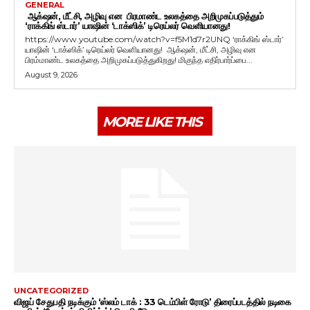
GENERAL
ஆக்‌ஷன், மீட்சி, அழிவு என பிரமாண்ட உலகத்தை அறிமுகப்படுத்தும்
‘ராக்கிங் ஸ்டார்’ யாஷின் ‘டாக்ஸிக்’ டிரெய்லர் வெளியானது!
https://www.youtube.com/watch?v=f5M1d7r2UNQ ‘ராக்கிங் ஸ்டார்’
யாஷின் ‘டாக்ஸிக்’ டிரெய்லர் வெளியானது! ஆக்‌ஷன், மீட்சி, அழிவு என
பிரம்மாண்ட உலகத்தை அறிமுகப்படுத்துகிறது! மிகுந்த எதிர்பார்ப்பை...
August 9, 2026
MORE LIKE THIS
UNCATEGORIZED
விஜய் சேதுபதி நடிக்கும் ‘ஸ்லம் டாக் : 33 டெம்பிள் ரோடு’ திரைப்படத்தில் நடிகை