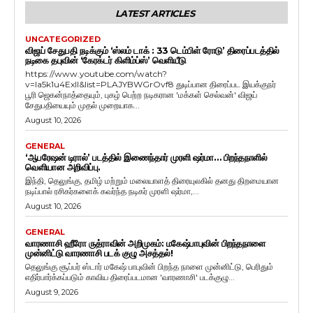
LATEST ARTICLES
UNCATEGORIZED
விஜய் சேதுபதி நடிக்கும் ‘ஸ்லம் டாக் : 33 டெம்பிள் ரோடு’ திரைப்படத்தில்
நடிகை தபுவின் ‘கேரக்டர் கிளிம்ப்ஸ்’ வெளியீடு
https://www.youtube.com/watch?
v=Ia5k1u4ExlI&list=PLAJYBWGrOvf8 துடிப்பான திரைப்பட இயக்குநர்
பூரி ஜெகன்நாத்தையும், புகழ் பெற்ற நடிகரான 'மக்கள் செல்வன்' விஜய்
சேதுபதியையும் முதல் முறையாக...
August 10, 2026
GENERAL
‘ஆபரேஷன் டிரால்’ படத்தில் இணைந்தார் முரளி ஷர்மா… பிறந்தநாளில்
வெளியான அறிவிப்பு.
இந்தி, தெலுங்கு, தமிழ் மற்றும் மலையாளத் திரையுலகில் தனது திறமையான
நடிப்பால் ரசிகர்களைக் கவர்ந்த நடிகர் முரளி ஷர்மா,...
August 10, 2026
GENERAL
வாரணாசி ஹீரோ ருத்ராவின் அறிமுகம்: மகேஷ்பாபுவின் பிறந்தநாளை
முன்னிட்டு வாரணாசி படக் குழு அசத்தல்!
தெலுங்கு சூப்பர் ஸ்டார் மகேஷ் பாபுவின் பிறந்த நாளை முன்னிட்டு, பெரிதும்
எதிர்பார்க்கப்படும் காவிய திரைப்படமான 'வாரணாசி' படக்குழு...
August 9, 2026