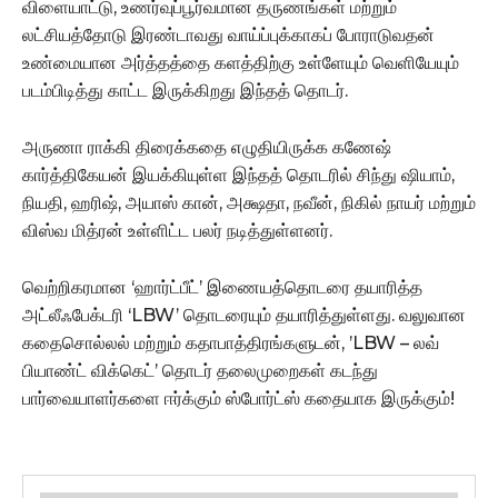
விளையாட்டு, உணர்வுப்பூர்வமான தருணங்கள் மற்றும்
லட்சியத்தோடு இரண்டாவது வாய்ப்புக்காகப் போராடுவதன்
உண்மையான அர்த்தத்தை களத்திற்கு உள்ளேயும் வெளியேயும்
படம்பிடித்து காட்ட இருக்கிறது இந்தத் தொடர்.
அருணா ராக்கி திரைக்கதை எழுதியிருக்க கணேஷ்
கார்த்திகேயன் இயக்கியுள்ள இந்தத் தொடரில் சிந்து ஷியாம்,
நியதி, ஹரிஷ், அயாஸ் கான், அக்ஷதா, நவீன், நிகில் நாயர் மற்றும்
விஸ்வ மித்ரன் உள்ளிட்ட பலர் நடித்துள்ளனர்.
வெற்றிகரமான ‘ஹார்ட்பீட்’ இணையத்தொடரை தயாரித்த
அட்லீஃபேக்டரி ‘LBW’ தொடரையும் தயாரித்துள்ளது. வலுவான
கதைசொல்லல் மற்றும் கதாபாத்திரங்களுடன், ’LBW – லவ்
பியாண்ட் விக்கெட்’ தொடர் தலைமுறைகள் கடந்து
பார்வையாளர்களை ஈர்க்கும் ஸ்போர்ட்ஸ் கதையாக இருக்கும்!