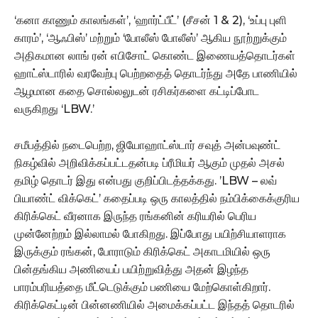
‘கனா காணும் காலங்கள்’, ‘ஹார்ட்பீட்’ (சீசன் 1 & 2), ‘உப்பு புளி
காரம்’, ‘ஆஃபிஸ்’ மற்றும் ‘போலீஸ் போலீஸ்’ ஆகிய நூற்றுக்கும்
அதிகமான லாங் ரன் எபிசோட் கொண்ட இணையத்தொடர்கள்
ஹாட்ஸ்டாரில் வரவேற்பு பெற்றதைத் தொடர்ந்து அதே பாணியில்
ஆழமான கதை சொல்லலுடன் ரசிகர்களை கட்டிப்போட
வருகிறது ‘LBW.’
சமீபத்தில் நடைபெற்ற, ஜியோஹாட்ஸ்டார் சவுத் அன்பவுண்ட்
நிகழ்வில் அறிவிக்கப்பட்டதன்படி ப்ரீமியர் ஆகும் முதல் அசல்
தமிழ் தொடர் இது என்பது குறிப்பிடத்தக்கது. ’LBW – லவ்
பியாண்ட் விக்கெட்’ கதைப்படி ஒரு காலத்தில் நம்பிக்கைக்குரிய
கிரிக்கெட் வீரனாக இருந்த ரங்கனின் கரியரில் பெரிய
முன்னேற்றம் இல்லாமல் போகிறது. இப்போது பயிற்சியாளராக
இருக்கும் ரங்கன், போராடும் கிரிக்கெட் அகாடமியில் ஒரு
பின்தங்கிய அணியைப் பயிற்றுவித்து அதன் இழந்த
பாரம்பரியத்தை மீட்டெடுக்கும் பணியை மேற்கொள்கிறார்.
கிரிக்கெட்டின் பின்னணியில் அமைக்கப்பட்ட இந்தத் தொடரில்