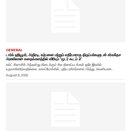
GENERAL
டார்க் ஹியூமர், அதிரடி, கற்பனை மற்றும் எதிர்பாராத திருப்பங்களுடன் சர்வதேச
அளவிலான கதைக்களத்தில் விரியும் ‘மூடர் கூடம் 2’
கல்ட் கிளாசிக் அந்தஸ்து கிடைக்கும் சில திரைப்படங்கள் ஒரே இரவில்
உருவாகிவிடுவதில்லை. காலப்போக்கில், புதிய ரசிகர்களை ஈர்த்து, வெளியான...
August 6, 2026