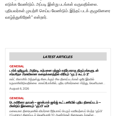
எடுக்க வேண்டும். அப்படி இன்று படங்கள் வருவதில்லை.
புதியவர்கள் முயற்சி செய்ய வேண்டும். இந்தப் படக் குழுவினரை
வாழ்த்துகிறேன்” என்றார்.
LATEST ARTICLES
GENERAL
டார்க் ஹியூமர், அதிரடி, கற்பனை மற்றும் எதிர்பாராத திருப்பங்களுடன்
சர்வதேச அளவிலான கதைக்களத்தில் விரியும் ‘மூடர் கூடம் 2’
கல்ட் கிளாசிக் அந்தஸ்து கிடைக்கும் சில திரைப்படங்கள் ஒரே இரவில்
உருவாகிவிடுவதில்லை. காலப்போக்கில், புதிய ரசிகர்களை ஈர்த்து, வெளியான...
August 6, 2026
GENERAL
டொவினோ தாமஸ் – ஜான்பால் ஜார்ஜ் கூட்டணியில் புதிய திரைப்படம் –
மீண்டும் இணையும் ‘குப்பி’ டீம்!
மலையாள திரையுலகில் விமர்சன ரீதியாகப் பெரும் வரவேற்பைப் பெற்ற ‘குப்பி’
(Guppy) திரைப்படம் வெளியாகி 10 ஆண்டுகள் நிறைவடைந்துள்ள...