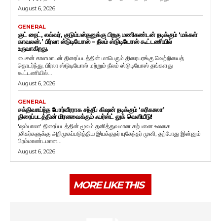
August 6, 2026
GENERAL
குட் நைட், லவ்வர், குடும்பஸ்தனுக்கு பிறகு மணிகண்டன் நடிக்கும் ‘மக்கள்
காவலன்.’ பிர்லா ஸ்டுடியோஸ் – நீலம் ஸ்டுடியோஸ் கூட்டணியில்
உருவாகிறது.
பைசன் காளமாடன் திரைப்படத்தின் மாபெரும் திரையரங்கு வெற்றியைத்
தொடர்ந்து, பிர்லா ஸ்டுடியோஸ் மற்றும் நீலம் ஸ்டுடியோஸ் தங்களது
கூட்டணியில்...
August 6, 2026
GENERAL
சக்திவாய்ந்த போர்வீரராக சந்தீப் கிஷன் நடிக்கும் ‘கரிகாலா’
திரைப்படத்தின் மிரளவைக்கும் ஃபர்ஸ்ட் லுக் வெளியீடு!
'ஷம்பாலா' திரைப்படத்தின் மூலம் தனித்துவமான கற்பனை உலகை
ரசிகர்களுக்கு அறிமுகப்படுத்திய இயக்குநர் யுகேந்தர் முனி, தற்போது இன்னும்
பிரம்மாண்டமான...
August 6, 2026
MORE LIKE THIS