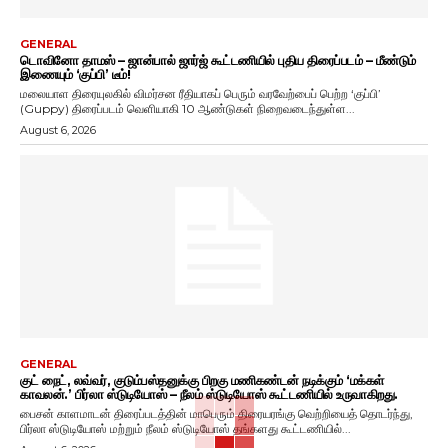
GENERAL
டொவினோ தாமஸ் – ஜான்பால் ஜார்ஜ் கூட்டணியில் புதிய திரைப்படம் – மீண்டும்
இணையும் ‘குப்பி’ டீம்!
மலையாள திரையுலகில் விமர்சன ரீதியாகப் பெரும் வரவேற்பைப் பெற்ற ‘குப்பி’
(Guppy) திரைப்படம் வெளியாகி 10 ஆண்டுகள் நிறைவடைந்துள்ள...
August 6, 2026
GENERAL
குட் நைட், லவ்வர், குடும்பஸ்தனுக்கு பிறகு மணிகண்டன் நடிக்கும் ‘மக்கள்
காவலன்.’ பிர்லா ஸ்டுடியோஸ் – நீலம் ஸ்டுடியோஸ் கூட்டணியில் உருவாகிறது.
பைசன் காளமாடன் திரைப்படத்தின் மாபெரும் திரையரங்கு வெற்றியைத் தொடர்ந்து,
பிர்லா ஸ்டுடியோஸ் மற்றும் நீலம் ஸ்டுடியோஸ் தங்களது கூட்டணியில்...