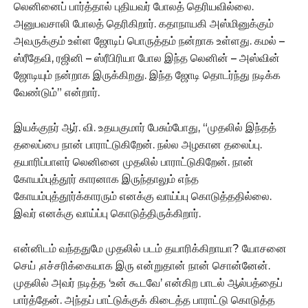
லெனினைப் பார்த்தால் புதியவர் போலத் தெரியவில்லை.
அனுபவசாலி போலத் தெரிகிறார். கதாநாயகி அஸ்மினுக்கும்
அவருக்கும் உள்ள ஜோடிப் பொருத்தம் நன்றாக உள்ளது. கமல் –
ஸ்ரீதேவி, ரஜினி – ஸ்ரீபிரியா போல இந்த லெனின் – அஸ்வின்
ஜோடியும் நன்றாக இருக்கிறது. இந்த ஜோடி தொடர்ந்து நடிக்க
வேண்டும்” என்றார்.
இயக்குநர் ஆர். வி. உதயகுமார் பேசும்போது, “முதலில் இந்தத்
தலைப்பை நான் பாராட்டுகிறேன். நல்ல அழகான தலைப்பு.
தயாரிப்பாளர் லெனினை முதலில் பாராட்டுகிறேன். நான்
கோயம்புத்தூர் காரனாக இருந்தாலும் எந்த
கோயம்புத்தூர்க்காரரும் எனக்கு வாய்ப்பு கொடுத்ததில்லை.
இவர் எனக்கு வாய்ப்பு கொடுத்திருக்கிறார்.
என்னிடம் வந்ததுமே முதலில் படம் தயாரிக்கிறாயா? யோசனை
செய் ,எச்சரிக்கையாக இரு என்றுதான் நான் சொன்னேன்.
முதலில் அவர் நடித்த ‘உன் கூடவே’ என்கிற பாடல் ஆல்பத்தைப்
பார்த்தேன். அந்தப் பாட்டுக்குக் கிடைத்த பாராட்டு கொடுத்த