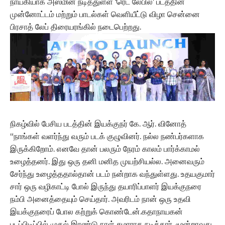
நாயகியாக அஸ்மின் நடித்துள்ள ‘ரெட் லேபில்’ படத்தின்
முன்னோட்டம் மற்றும் பாடல்கள் வெளியீட்டு விழா சென்னை
பிரசாத் லேப் திரையரங்கில் நடைபெற்றது.
நிகழ்வில் பேசிய படத்தின் இயக்குநர் கே. ஆர். வினோத்
“நாங்கள் வளர்ந்து வரும் படக் குழுவினர். நல்ல நண்பர்களாக
இருக்கிறோம். எனவே தான் பலரும் நேரம் காலம் பார்க்காமல்
உழைத்தனர். இது ஒரு தனி மனித முயற்சியல்ல. அனைவரும்
சேர்ந்து உழைத்ததால்தான் படம் நன்றாக வந்துள்ளது. உதயகுமார்
சார் ஒரு வழிகாட்டி போல் இருந்து தயாரிப்பாளர் இயக்குநரை
நம்பி அனைத்தையும் செய்தார். அவரிடம் நான் ஒரு உதவி
இயக்குநரைப் போல கற்றுக் கொண்டேன்.கதாநாயகன்
படப்பிடிப்பில் முதல் இரண்டு நாள் சுமாராக நடித்தார். மூன்றாவது