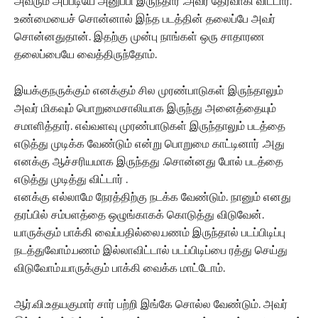
அவரும் அப்படியே அனுப்பி இருந்தார் .அவர் தேர்வாகி விட்டார்.
உண்மையைச் சொன்னால் இந்த படத்தின் தலைப்பே அவர்
சொன்னதுதான். இதற்கு முன்பு நாங்கள் ஒரு சாதாரண
தலைப்பையே வைத்திருந்தோம்.
இயக்குநருக்கும் எனக்கும் சில முரண்பாடுகள் இருந்தாலும்
அவர் மிகவும் பொறுமைசாலியாக இருந்து அனைத்தையும்
சமாளித்தார். எவ்வளவு முரண்பாடுகள் இருந்தாலும் படத்தை
எடுத்து முடிக்க வேண்டும் என்று பொறுமை காட்டினார் .அது
எனக்கு ஆச்சரியமாக இருந்தது .சொன்னது போல் படத்தை
எடுத்து முடித்து விட்டார் .
எனக்கு எல்லாமே நேரத்திற்கு நடக்க வேண்டும். நானும் எனது
தரப்பில் சம்பளத்தை ஒழுங்காகக் கொடுத்து விடுவேன்.
யாருக்கும் பாக்கி வைப்பதில்லை.பணம் இருந்தால் படப்பிடிப்பு
நடத்துவோம்.பணம் இல்லாவிட்டால் படப்பிடிப்பை ரத்து செய்து
விடுவோம்.யாருக்கும் பாக்கி வைக்க மாட்டோம்.
ஆர்.வி.உதயகுமார் சார் பற்றி இங்கே சொல்ல வேண்டும். அவர்