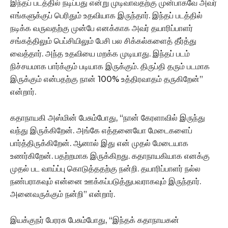
இந்தப் படத்தில் நடிப்பது என்று முடிவாவதற்கு முன்பாகவே அவர்
எங்களுக்குப் பெரிதும் உதவியாக இருந்தார். இந்தப் படத்தில்
நடிக்க வருவதற்கு முன்பே எனக்காக அவர் தயாரிப்பாளர்
சங்கத்திலும் பெப்சியிலும் பேசி பல சிக்கல்களைத் தீர்த்து
வைத்தார். அந்த உதவியை மறக்க முடியாது. இந்தப் படம்
நிச்சயமாக பார்க்கும் படியாக இருக்கும். திருப்தி தரும் படமாக
இருக்கும் என்பதற்கு நான் 100% உத்திரவாதம் தருகிறேன்”
என்றார்.
கதாநாயகி அஸ்மின் பேசும்போது, “நான் கேரளாவில் இருந்து
வந்து இருக்கிறேன். அங்கே எத்தனையோ மேடைகளைப்
பார்த்திருக்கிறேன். ஆனால் இது என் முதல் மேடையாக
உணர்கிறேன். பதற்றமாக இருக்கிறது. கதாநாயகியாக எனக்கு
முதல் பட வாய்ப்பு கொடுத்ததற்கு நன்றி. தயாரிப்பாளர் நல்ல
நண்பராகவும் என்னை ஊக்கப்படுத்துபவராகவும் இருந்தார்.
அனைவருக்கும் நன்றி” என்றார்.
இயக்குநர் பேரரசு பேசும்போது, “இந்தக் கதாநாயகன்