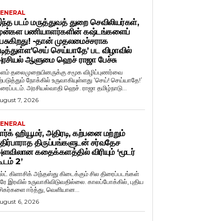
ENERAL
ந்த படம் மருத்துவத் துறை செவிலியர்கள்,
ுன்கள பணியாளர்களின் கஷ்டங்களைப்
ேசுகிறது! -தான் முதலமைச்சராக
டித்துள்ள’செய் செய்யாதே’ பட விழாவில்
ரசியல் ஆளுமை ஹெச் ராஜா பேச்சு
ளம் தலைமுறையினருக்கு சமூக விழிப்புணர்வை
ற்படுத்தும் நோக்கில் உருவாகியுள்ளது ‘செய்! செய்யாதே!’
ிரைப்படம். அரசியல்வாதி ஹெச். ராஜா தமிழ்நாடு...
ugust 7, 2026
ENERAL
ார்க் ஹியூமர், அதிரடி, கற்பனை மற்றும்
திர்பாராத திருப்பங்களுடன் சர்வதேச
ளவிலான கதைக்களத்தில் விரியும் ‘மூடர்
ூடம் 2’
ல்ட் கிளாசிக் அந்தஸ்து கிடைக்கும் சில திரைப்படங்கள்
ரே இரவில் உருவாகிவிடுவதில்லை. காலப்போக்கில், புதிய
சிகர்களை ஈர்த்து, வெளியான...
ugust 6, 2026