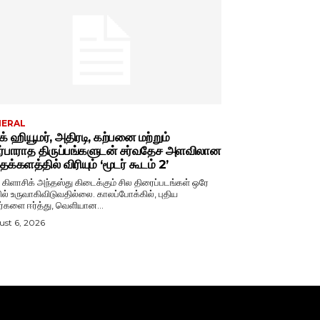
NERAL
்க் ஹியூமர், அதிரடி, கற்பனை மற்றும்
ர்பாராத திருப்பங்களுடன் சர்வதேச அளவிலான
க்களத்தில் விரியும் ‘மூடர் கூடம் 2’
் கிளாசிக் அந்தஸ்து கிடைக்கும் சில திரைப்படங்கள் ஒரே
ல் உருவாகிவிடுவதில்லை. காலப்போக்கில், புதிய
ர்களை ஈர்த்து, வெளியான...
st 6, 2026