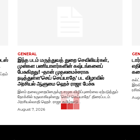
GENERAL
GE
டைஸ்
இந்த படம் மருத்துவத் துறை செவிலியர்கள்,
டார
ு
முன்கள பணியாளர்களின் கஷ்டங்களைப்
எதி
பேசுகிறது! -தான் முதலமைச்சராக
கதை
ப்தம்
நடித்துள்ள’செய் செய்யாதே’ பட விழாவில்
-
கல்ட
அரசியல் ஆளுமை ஹெச் ராஜா பேச்சு
இரவி
ரசிக
இளம் தலைமுறையினருக்கு சமூக விழிப்புணர்வை ஏற்படுத்தும்
நோக்கில் உருவாகியுள்ளது ‘செய்! செய்யாதே!’ திரைப்படம்.
Augu
அரசியல்வாதி ஹெச். ராஜா தமிழ்நாடு...
August 7, 2026