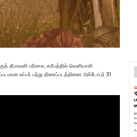
குத் தீபாவளி பரிசாக, சமீபத்தில் வெளியாகி
ரைப்படமான லப்பர் பந்து திரைப்படத்தினை அக்டோபர் 31
G
‘
ப
ட
ந
ச
க
A