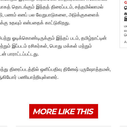
G
ாவாகத் தொடங்கும் இந்தத் திரைப்படம், சத்தமில்லாமல்
ட
க
ாதி, பணம் எனப் பல வேறுபாடுகளை, அடுக்குகளைக்
இ
்கு உதவும் என்பதைக் காட்டுகிறது.
ம
வ
வ
்று ஓடிக்கொண்டிருக்கும் இந்தப் படம், தமிழ்நாட்டின்
A
ற்றும் இப்படம் ரசிகர்கள், பொது மக்கள் மற்றும்
் பாராட்டப்பட்டது.
ர் பந்து திரைப்படத்தில் ஒளிப்பதிவு தினேஷ் புருஷோத்தமன்,
கியோர் பணியாற்றியுள்ளனர்.
MORE LIKE THIS