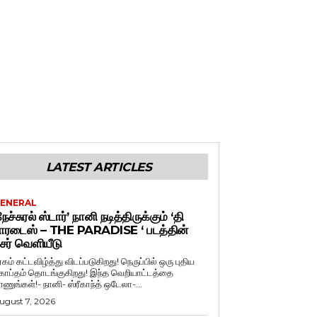
LATEST ARTICLES
ENERAL
நேச்சுரல் ஸ்டார்’ நானி நடித்திருக்கும் ‘தி
ாரடைஸ் – THE PARADISE ‘ படத்தின்
ீசர் வெளியீடு
ரகம் கட்டவிழ்த்து விடப்படுகிறது! நெருப்பில் ஒரு புதிய
காப்தம் தொடங்குகிறது! இந்த வெறியாட்டத்தை
ாணுங்கள்!- நானி- ஸ்ரீகாந்த் ஒடேலா-...
ugust 7, 2026