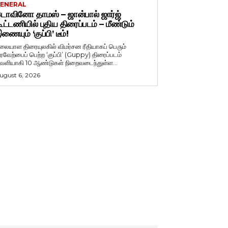
ENERAL
ொவினோ தாமஸ் – ஜான்பால் ஜார்ஜ்
ூட்டணியில் புதிய திரைப்படம் – மீண்டும்
ணையும் ‘குப்பி’ டீம்!
லையாள திரையுலகில் விமர்சன ரீதியாகப் பெரும்
ரவேற்பைப் பெற்ற ‘குப்பி’ (Guppy) திரைப்படம்
ெளியாகி 10 ஆண்டுகள் நிறைவடைந்துள்ள...
ugust 6, 2026