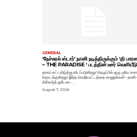
GENERAL
‘நேச்சுரல் ஸ்டார்’ நானி நடித்திருக்கும் ‘தி பார
– THE PARADISE ‘ படத்தின் டீசர் வெளியீட
நரகம் கட்டவிழ்த்து விடப்படுகிறது! நெருப்பில் ஒரு புதிய சகா
தொடங்குகிறது! இந்த வெறியாட்டத்தை காணுங்கள்!- நானி
ஸ்ரீகாந்த் ஒடேலா-...
August 7, 2026