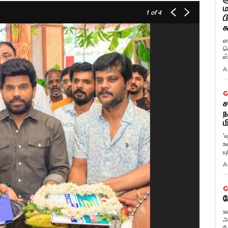
ம
1
of 4
ப
க
ப
வ
ஸ
A
G
ச
ந
ம
'
உ
ய
A
G
ப
உ
அ
ப