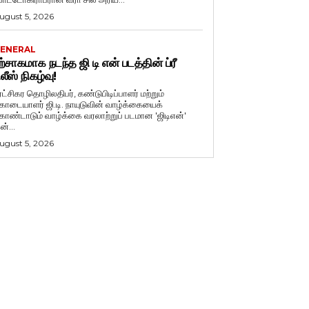
ugust 5, 2026
ENERAL
ற்சாகமாக நடந்த ஜி டி என் படத்தின் ப்ரீ
ிலீஸ் நிகழ்வு!
ுரட்சிகர தொழிலதிபர், கண்டுபிடிப்பாளர் மற்றும்
ொடையாளர் ஜி.டி. நாயுடுவின் வாழ்க்கையைக்
ொண்டாடும் வாழ்க்கை வரலாற்றுப் படமான 'ஜிடிஎன்'
ன்...
ugust 5, 2026