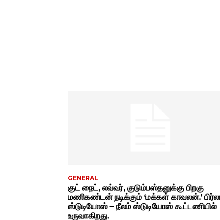
GENERAL
குட் நைட், லவ்வர், குடும்பஸ்தனுக்கு பிறகு
மணிகண்டன் நடிக்கும் ‘மக்கள் காவலன்.’ பிர்ல
ஸ்டுடியோஸ் – நீலம் ஸ்டுடியோஸ் கூட்டணியில்
உருவாகிறது.