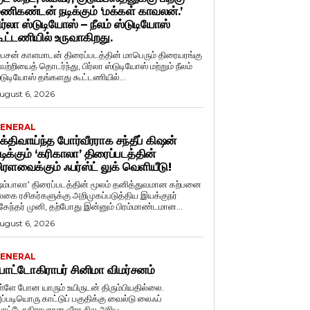
ணிகண்டன் நடிக்கும் ‘மக்கள் காவலன்.’
ிர்லா ஸ்டுடியோஸ் – நீலம் ஸ்டுடியோஸ்
ூட்டணியில் உருவாகிறது.
ைசன் காளமாடன் திரைப்படத்தின் மாபெரும் திரையரங்கு
ெற்றியைத் தொடர்ந்து, பிர்லா ஸ்டுடியோஸ் மற்றும் நீலம்
்டுடியோஸ் தங்களது கூட்டணியில்...
ugust 6, 2026
ENERAL
க்திவாய்ந்த போர்வீரராக சந்தீப் கிஷன்
டிக்கும் ‘கரிகாலா’ திரைப்படத்தின்
ிரளவைக்கும் ஃபர்ஸ்ட் லுக் வெளியீடு!
ஷம்பாலா' திரைப்படத்தின் மூலம் தனித்துவமான கற்பனை
லகை ரசிகர்களுக்கு அறிமுகப்படுத்திய இயக்குநர்
ுகேந்தர் முனி, தற்போது இன்னும் பிரம்மாண்டமான...
ugust 6, 2026
ENERAL
ோட்டோகிராபர் சினிமா விமர்சனம்
ள்ளே போன யாரும் உயிருடன் திரும்பியதில்லை.
ப்படியொரு காட்டுப் பகுதிக்கு வைல்டு லைஃப்
ோட்டோகிராபரான வீரா சில அரிய...