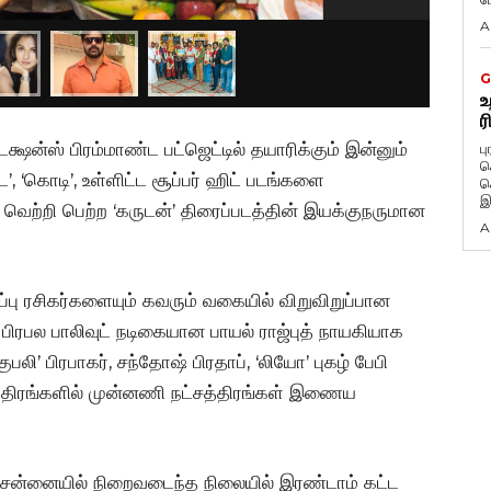
A
G
உ
ர
ஷன்ஸ் பிரம்மாண்ட பட்ஜெட்டில் தயாரிக்கும் இன்னும்
ப
க
’, ‘கொடி’, உள்ளிட்ட சூப்பர் ஹிட் படங்களை
க
இ
 வெற்றி பெற்ற ‘கருடன்’ திரைப்படத்தின் இயக்குநருமான
A
ு ரசிகர்களையும் கவரும் வகையில் விறுவிறுப்பான
பிரபல பாலிவுட் நடிகையான பாயல் ராஜ்புத் நாயகியாக
ுபலி’ பிரபாகர், சந்தோஷ் பிரதாப், ‘லியோ’ புகழ் பேபி
ாத்திரங்களில் முன்னணி நட்சத்திரங்கள் இணைய
பு சென்னையில் நிறைவடைந்த நிலையில் இரண்டாம் கட்ட