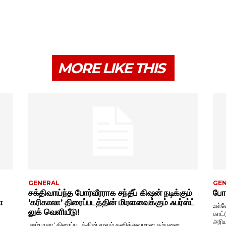
MORE LIKE THIS
GENERAL
GE
சக்திவாய்ந்த போர்வீரராக சந்தீப் கிஷன் நடிக்கும்
போட
ா
‘கரிகாலா’ திரைப்படத்தின் மிரளவைக்கும் ஃபர்ஸ்ட்
உள்ள
லுக் வெளியீடு!
காட்
அரிய
'ஷம்பாலா' திரைப்படத்தின் மூலம் தனித்துவமான கற்பனை