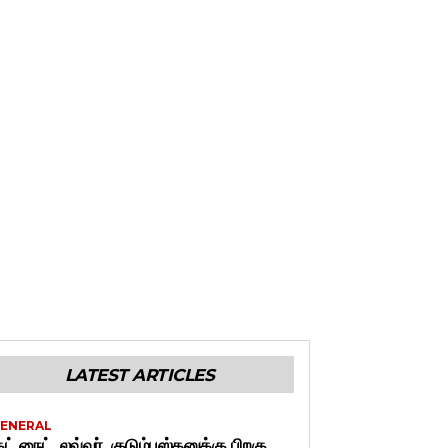
LATEST ARTICLES
ENERAL
ுட் நைட், லவ்வர், குடும்பஸ்தனுக்கு பிறகு