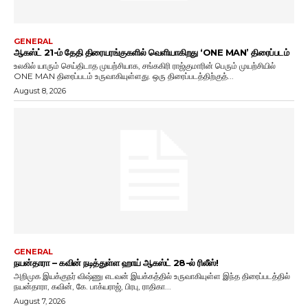
GENERAL
ஆகஸ்ட் 21-ம் தேதி திரையரங்குகளில் வெளியாகிறது ‘ONE MAN’ திரைப்படம்
உலகில் யாரும் செய்திடாத முயற்சியாக, சங்ககிரி ராஜ்குமாரின் பெரும் முயற்சியில்
ONE MAN திரைப்படம் உருவாகியுள்ளது. ஒரு திரைப்படத்திற்குத்...
August 8, 2026
GENERAL
நயன்தாரா – கவின் நடித்துள்ள ஹாய் ஆகஸ்ட் 28-ல் ரிலீஸ்!
அறிமுக இயக்குநர் விஷ்ணு எடவன் இயக்கத்தில் உருவாகியுள்ள இந்த திரைப்படத்தில்
நயன்தாரா, கவின், கே. பாக்யராஜ், பிரபு, ராதிகா...
August 7, 2026