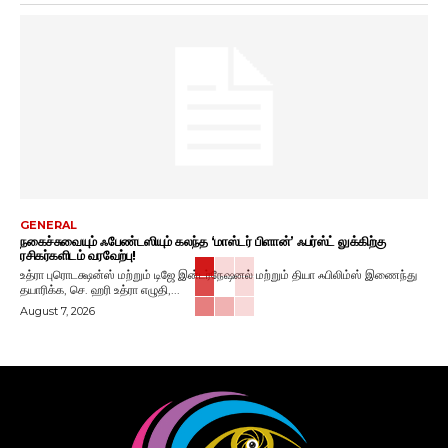
GENERAL
நகைச்சுவையும் ஃபேண்டஸியும் கலந்த ‘மாஸ்டர் பிளான்’ ஃபர்ஸ்ட் லுக்கிற்கு
ரசிகர்களிடம் வரவேற்பு!
உத்ரா புரொடக்ஷன்ஸ் மற்றும் டிஜே இன்டர்நேஷனல் மற்றும் தியா ஃபிலிம்ஸ் இணைந்து
தயாரிக்க, செ. ஹரி உத்ரா எழுதி,...
August 7, 2026