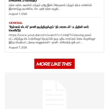
ரசிகர்களிடம் வரவேற்பு!
உத்ரா புரொடக்ஷன்ஸ் மற்றும் டிஜே இன்டர்நேஷனல் மற்றும் தியா ஃபிலிம்ஸ்
இணைந்து தயாரிக்க, செ. ஹரி உத்ரா எழுதி,...
August 7, 2026
GENERAL
‘நேச்சுரல் ஸ்டார்’ நானி நடித்திருக்கும் ‘தி பாரடைஸ்’ படத்தின் டீசர்
வெளியீடு
https://www.youtube.com/watch?v=LMqE7OAewkg நரகம்
கட்டவிழ்த்து விடப்படுகிறது! நெருப்பில் ஒரு புதிய சகாப்தம் தொடங்குகிறது!
இந்த வெறியாட்டத்தை காணுங்கள்!- நானி- ஸ்ரீகாந்த் ஒடேலா-...
August 7, 2026
MORE LIKE THIS