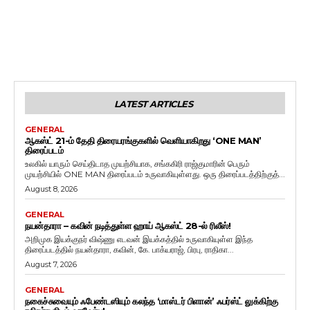
LATEST ARTICLES
GENERAL
ஆகஸ்ட் 21-ம் தேதி திரையரங்குகளில் வெளியாகிறது ‘ONE MAN’
திரைப்படம்
உலகில் யாரும் செய்திடாத முயற்சியாக, சங்ககிரி ராஜ்குமாரின் பெரும்
முயற்சியில் ONE MAN திரைப்படம் உருவாகியுள்ளது. ஒரு திரைப்படத்திற்குத்...
August 8, 2026
GENERAL
நயன்தாரா – கவின் நடித்துள்ள ஹாய் ஆகஸ்ட் 28-ல் ரிலீஸ்!
அறிமுக இயக்குநர் விஷ்ணு எடவன் இயக்கத்தில் உருவாகியுள்ள இந்த
திரைப்படத்தில் நயன்தாரா, கவின், கே. பாக்யராஜ், பிரபு, ராதிகா...
August 7, 2026
GENERAL
நகைச்சுவையும் ஃபேண்டஸியும் கலந்த ‘மாஸ்டர் பிளான்’ ஃபர்ஸ்ட் லுக்கிற்கு