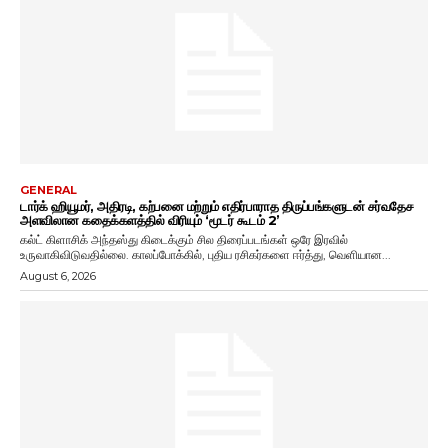
GENERAL
டார்க் ஹியூமர், அதிரடி, கற்பனை மற்றும் எதிர்பாராத திருப்பங்களுடன் சர்வதேச
அளவிலான கதைக்களத்தில் விரியும் ‘மூடர் கூடம் 2’
கல்ட் கிளாசிக் அந்தஸ்து கிடைக்கும் சில திரைப்படங்கள் ஒரே இரவில்
உருவாகிவிடுவதில்லை. காலப்போக்கில், புதிய ரசிகர்களை ஈர்த்து, வெளியான...
August 6, 2026