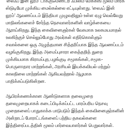
‘லைஃப் இன் லூம்’ டாக்குமெண்ட்ரி ஃபிலிம் மேக்கிங் மூலம் மார்க்
ஸ்டுடியோ முக்கிய மைல்கல்லை எட்டியுள்ளது. ‘லைஃப் இன்
லூம்’ ஆவணப்படம் இந்தியா முழுவதிலும் உள்ள ஏழு வெவ்வேறு
மாநிலங்களைச் சேர்ந்த நெசவாளர்களின் வாழ்க்கையை
ஆராய்கிறது. இந்த கைவினைஞர்கள் வேகமாக உலகமயமாதல்
உலகிற்குச் செல்லும்போது அவர்கள் எதிர்கொள்ளும்
சவால்களை ஒரு அழுத்தமான சித்தரிப்பாக இந்த ஆவணப்படம்
வழங்குகிறது. இந்த அமைப்புசாரா கைத்தறித் துறை
முக்கியமாக கிராமப்புற, பழங்குடி சமூகங்கள், சமூக-
பொருளாதார மாற்றங்கள், அரசியல் இயக்கவியல் மற்றும்
காலநிலை மாற்றங்கள் ஆகியவற்றால் ஆழமாக
பாதிக்கப்படுகின்றன.
ஆயிரக்கணக்கான ஆண்டுகளாக தலைமுறை
தலைமுறையாகக் கடைப்பிடிக்கப்பட்ட பாரம்பரிய நெசவு
முறைகளைப் பாதுகாக்க பாடுபடும் இந்தக் கைவினைஞர்களின்
அன்றாடப் போராட்டங்களைப் பற்றிய தகவல்களை
இத்திரைப்படத்தின் மூலம் பார்வையாளர்கள் பெறுவார்கள்.