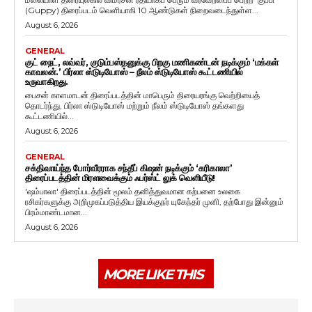
(Guppy) திரைப்படம் வெளியாகி 10 ஆண்டுகள் நிறைவடைந்துள்ள...
August 6, 2026
GENERAL
குட் நைட், லவ்வர், குடும்பஸ்தனுக்கு பிறகு மணிகண்டன் நடிக்கும் ‘மக்கள்
காவலன்.’ பிர்லா ஸ்டுடியோஸ் – நீலம் ஸ்டுடியோஸ் கூட்டணியில்
உருவாகிறது.
பைசன் காளமாடன் திரைப்படத்தின் மாபெரும் திரையரங்கு வெற்றியைத்
தொடர்ந்து, பிர்லா ஸ்டுடியோஸ் மற்றும் நீலம் ஸ்டுடியோஸ் தங்களது
கூட்டணியில்...
August 6, 2026
GENERAL
சக்திவாய்ந்த போர்வீரராக சந்தீப் கிஷன் நடிக்கும் ‘கரிகாலா’
திரைப்படத்தின் மிரளவைக்கும் ஃபர்ஸ்ட் லுக் வெளியீடு!
'ஷம்பாலா' திரைப்படத்தின் மூலம் தனித்துவமான கற்பனை உலகை
ரசிகர்களுக்கு அறிமுகப்படுத்திய இயக்குநர் யுகேந்தர் முனி, தற்போது இன்னும்
பிரம்மாண்டமான...
August 6, 2026
MORE LIKE THIS