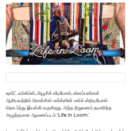
ஷார்ட் ஃபிலிம்ஸ், மியூசிக் வீடியோஸ், விளம்பரங்கள்
ஆகியவற்றில் பிரான்சிஸ் மார்க்ஸின் மார்க் ஸ்டுடியோஸ்
தொடர்ந்து இயங்கி வருகிறது. அந்த நிறுவனம் தயாரித்த
அழுத்தமான ஆவணப்படம் ‘Life In Loom.’