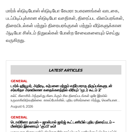
மார்க் ஸ்டுடியோஸ் ஸ்டுடியோ கேமரா உபகரணங்கள் வாடகை,
படப்பிடிப்புக்கான ஸ்டுடியோ வசதிகள், திரைப்பட விளம்பரங்கள்,
திரையிடல்கள் மற்றும் திரையரங்குகள் மற்றும் வீடுகளுக்கான
ஆடியோ சிஸ்டம் நிறுவல்கள் போன்ற சேவைகளையும் செய்து
வருகிறது.
LATEST ARTICLES
GENERAL
டார்க் ஹியூமர், அதிரடி, கற்பனை மற்றும் எதிர்பாராத திருப்பங்களுடன்
சர்வதேச அளவிலான கதைக்களத்தில் விரியும் ‘மூடர் கூடம் 2’
கல்ட் கிளாசிக் அந்தஸ்து கிடைக்கும் சில திரைப்படங்கள் ஒரே இரவில்
உருவாகிவிடுவதில்லை. காலப்போக்கில், புதிய ரசிகர்களை ஈர்த்து, வெளியான...
August 6, 2026
GENERAL
டொவினோ தாமஸ் – ஜான்பால் ஜார்ஜ் கூட்டணியில் புதிய திரைப்படம் –
மீண்டும் இணையும் ‘குப்பி’ டீம்!
மலையாள திரையுலகில் விமர்சன ரீதியாகப் பெரும் வரவேற்பைப் பெற்ற ‘குப்பி’