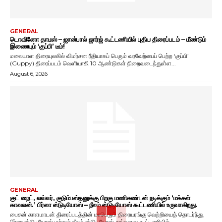
GENERAL
டொவினோ தாமஸ் – ஜான்பால் ஜார்ஜ் கூட்டணியில் புதிய திரைப்படம் – மீண்டும்
இணையும் ‘குப்பி’ டீம்!
மலையாள திரையுலகில் விமர்சன ரீதியாகப் பெரும் வரவேற்பைப் பெற்ற ‘குப்பி’
(Guppy) திரைப்படம் வெளியாகி 10 ஆண்டுகள் நிறைவடைந்துள்ள...
August 6, 2026
GENERAL
குட் நைட், லவ்வர், குடும்பஸ்தனுக்கு பிறகு மணிகண்டன் நடிக்கும் ‘மக்கள்
காவலன்.’ பிர்லா ஸ்டுடியோஸ் – நீலம் ஸ்டுடியோஸ் கூட்டணியில் உருவாகிறது.
பைசன் காளமாடன் திரைப்படத்தின் மாபெரும் திரையரங்கு வெற்றியைத் தொடர்ந்து,
பிர்லா ஸ்டுடியோஸ் மற்றும் நீலம் ஸ்டுடியோஸ் தங்களது கூட்டணியில்...