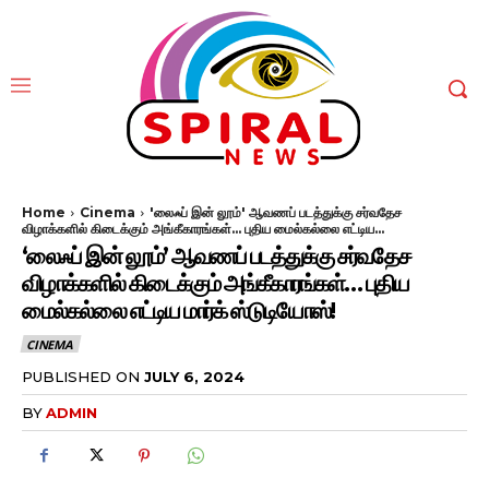
Home
Cinema
'லைஃப் இன் லூம்' ஆவணப் படத்துக்கு சர்வதேச
விழாக்களில் கிடைக்கும் அங்கீகாரங்கள்... புதிய மைல்கல்லை எட்டிய...
‘லைஃப் இன் லூம்’ ஆவணப் படத்துக்கு சர்வதேச
விழாக்களில் கிடைக்கும் அங்கீகாரங்கள்… புதிய
மைல்கல்லை எட்டிய மார்க் ஸ்டுடியோஸ்!
CINEMA
PUBLISHED ON
JULY 6, 2024
BY
ADMIN