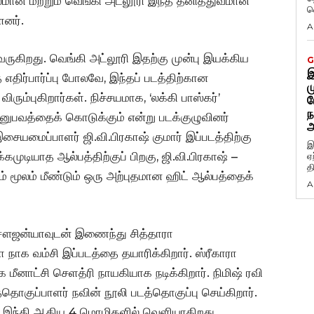
சல்மான் மற்றும் வெங்கி அட்லூரி இந்த தனித்துவமான
வ
ளனர்.
A
து வருகிறது. வெங்கி அட்லூரி இதற்கு முன்பு இயக்கிய
G
இ
்த எதிர்பார்ப்பு போலவே, இந்தப் படத்திற்கான
ம
விரும்புகிறார்கள். நிச்சயமாக, ‘லக்கி பாஸ்கர்’
ப
ந
னுபவத்தைக் கொடுக்கும் என்று படக்குழுவினர்
அ
இசையமைப்பாளர் ஜி.வி.பிரகாஷ் குமார் இப்படத்திற்கு
இ
முடியாத ஆல்பத்திற்குப் பிறகு, ஜி.வி.பிரகாஷ் –
ஏ
த
டம் மூலம் மீண்டும் ஒரு அற்புதமான ஹிட் ஆல்பத்தைக்
A
ய் சௌஜன்யாவுடன் இணைந்து சித்தாரா
 நாக வம்சி இப்படத்தை தயாரிக்கிறார். ஸ்ரீகாரா
மீனாட்சி செளத்ரி நாயகியாக நடிக்கிறார். நிமிஷ் ரவி
்தொகுப்பாளர் நவின் நூலி படத்தொகுப்பு செய்கிறார்.
ும் இந்தி ஆகிய 4 மொழிகளில் வெளியாகிறது.