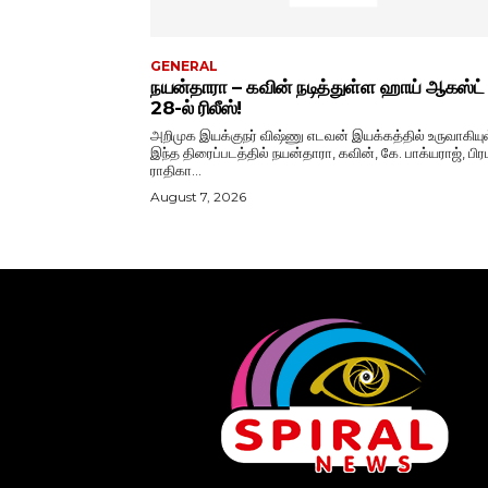
GENERAL
நயன்தாரா – கவின் நடித்துள்ள ஹாய் ஆகஸ்ட்
28-ல் ரிலீஸ்!
அறிமுக இயக்குநர் விஷ்ணு எடவன் இயக்கத்தில் உருவாகியு
இந்த திரைப்படத்தில் நயன்தாரா, கவின், கே. பாக்யராஜ், பிரப
ராதிகா...
August 7, 2026