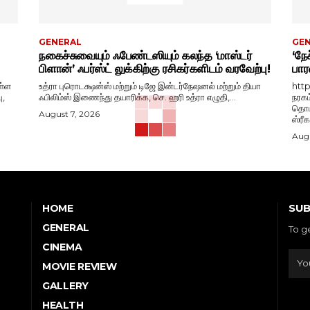
GENERAL
GE
நகைச்சுவையும் ஃபேண்டஸியும் கலந்த ‘மாஸ்டர்
‘நேச
பிளான்’ ஃபர்ஸ்ட் லுக்கிற்கு ரசிகர்களிடம் வரவேற்பு!
பார
ள்ள
உத்ரா புரொடக்ஷன்ஸ் மற்றும் டிஜே இன்டர்நேஷனல் மற்றும் தியா
htt
ு,
ஃபிலிம்ஸ் இணைந்து தயாரிக்க, செ. ஹரி உத்ரா எழுதி,...
நரகம
தொடங
August 7, 2026
ஸ்ரீ
Augu
SUB
HOME
GENERAL
To g
CINEMA
MOVIE REVIEW
GALLERY
HEALTH