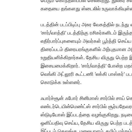
பெரும் கொந்தளிப்பில் செல்கிறது. துல்கர் 
கதையை தங்களது ஸ்டைலில் உருவாக்கியுள்
படத்தின் படப்பிடிப்பு அசுர வேகத்தில் நடந்
‘சார்/வாத்தி’ படத்திற்கு ரசிகர்களிடம் இருந
எதிர்பார்ப்புகளையும் அவர்கள் பூர்த்தி செய்ய 
திரைப்படம் திரையரங்குகளில் அற்புதமான அ
உறுதியளிக்கிறார்கள். தேசிய விருது பெற்ற 
இசையமைக்கிறார். ‘சார்/வாத்தி’ போன்ற மறக்க
வெங்கி அட்லூரி கூட்டணி ’லக்கி பாஸ்கர்’ ப
கொடுக்க உள்ளனர்.
ஃபார்ச்சூன் ஃபோர் சினிமாஸ் சார்பில் சா
எண்டர்டெயின்மெண்ட்ஸ் சார்பில் சூர்யதேவரா
ஸ்டுடியோஸ் இப்படத்தை வழங்குகிறது. நடிகை 
ஒளிப்பதிவு செய்ய, தேசிய விருது பெற்ற படத
இப்படம் தெலுங்கு, மலையாளம், தமிழ் மற்ற