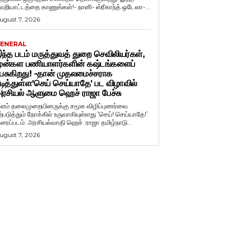
ெறியாட்டத்தை காணுங்கள்!- நானி- ஸ்ரீகாந்த் ஒடேலா-...
ugust 7, 2026
ENERAL
ந்த படம் மருத்துவத் துறை செவிலியர்கள்,
ுன்கள பணியாளர்களின் கஷ்டங்களைப்
ேசுகிறது! -தான் முதலமைச்சராக
டித்துள்ள’செய் செய்யாதே’ பட விழாவில்
ரசியல் ஆளுமை ஹெச் ராஜா பேச்சு
ளம் தலைமுறையினருக்கு சமூக விழிப்புணர்வை
ற்படுத்தும் நோக்கில் உருவாகியுள்ளது ‘செய்! செய்யாதே!’
ிரைப்படம். அரசியல்வாதி ஹெச். ராஜா தமிழ்நாடு...
ugust 7, 2026