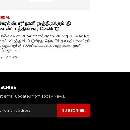
NERAL
்சுரல் ஸ்டார்’ நானி நடித்திருக்கும் ‘தி
டைஸ்’ படத்தின் டீசர் வெளியீடு
ps://www.youtube.com/watch?v=LMqE7OAewkg
் கட்டவிழ்த்து விடப்படுகிறது! நெருப்பில் ஒரு புதிய சகாப்தம்
்குகிறது! இந்த வெறியாட்டத்தை காணுங்கள்!- நானி-
காந்த் ஒடேலா-...
st 7, 2026
SCRIBE
et email updates from Today News.
SUBSCRIBE