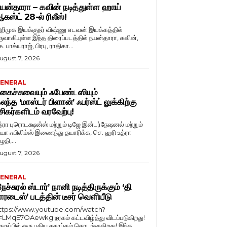
யன்தாரா – கவின் நடித்துள்ள ஹாய்
கஸ்ட் 28-ல் ரிலீஸ்!
றிமுக இயக்குநர் விஷ்ணு எடவன் இயக்கத்தில்
ருவாகியுள்ள இந்த திரைப்படத்தில் நயன்தாரா, கவின்,
. பாக்யராஜ், பிரபு, ராதிகா...
ugust 7, 2026
ENERAL
கைச்சுவையும் ஃபேண்டஸியும்
லந்த ‘மாஸ்டர் பிளான்’ ஃபர்ஸ்ட் லுக்கிற்கு
சிகர்களிடம் வரவேற்பு!
த்ரா புரொடக்ஷன்ஸ் மற்றும் டிஜே இன்டர்நேஷனல் மற்றும்
ியா ஃபிலிம்ஸ் இணைந்து தயாரிக்க, செ. ஹரி உத்ரா
ுதி,...
ugust 7, 2026
ENERAL
நேச்சுரல் ஸ்டார்’ நானி நடித்திருக்கும் ‘தி
ாரடைஸ்’ படத்தின் டீசர் வெளியீடு
ttps://www.youtube.com/watch?
=LMqE7OAewkg நரகம் கட்டவிழ்த்து விடப்படுகிறது!
ெருப்பில் ஒரு புதிய சகாப்தம் தொடங்குகிறது! இந்த