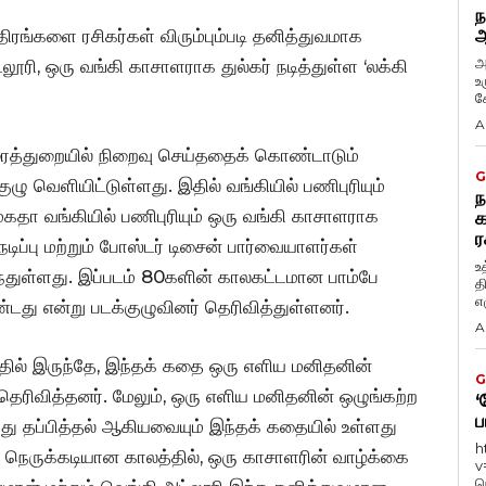
ந
ிரங்களை ரசிகர்கள் விரும்பும்படி தனித்துவமாக
ஆ
அ
ூரி, ஒரு வங்கி காசாளராக துல்கர் நடித்துள்ள ‘லக்கி
உ
கே
A
ிரைத்துறையில் நிறைவு செய்ததைக் கொண்டாடும்
G
ழு வெளியிட்டுள்ளது. இதில் வங்கியில் பணிபுரியும்
ந
 மகதா வங்கியில் பணிபுரியும் ஒரு வங்கி காசாளராக
க
ர
நடிப்பு மற்றும் போஸ்டர் டிசைன் பார்வையாளர்கள்
உ
ந்துள்ளது. இப்படம் 80களின் காலகட்டமான பாம்பே
த
எழ
ு என்று படக்குழுவினர் தெரிவித்துள்ளனர்.
A
னதில் இருந்தே, இந்தக் கதை ஒரு எளிய மனிதனின்
G
தெரிவித்தனர். மேலும், ஒரு எளிய மனிதனின் ஒழுங்கற்ற
‘
ப
ுந்து தப்பித்தல் ஆகியவையும் இந்தக் கதையில் உள்ளது
h
தி நெருக்கடியான காலத்தில், ஒரு காசாளரின் வாழ்க்கை
v
ந