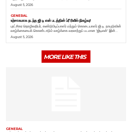
August 5, 2026
GENERAL
உற்சாகமாக நடந்த ஜி டி என் படத்தின் ப்ரீ ரிலீஸ் நிகழ்வு!
புரட்சிகர தொழிலதிபர், கண்டுபிடிப்பாளர் மற்றும் கொடையாளர் ஜி.டி. நாயுடுவின்
வாழ்க்கையைக் கொண்டாடும் வாழ்க்கை வரலாற்றுப் படமான 'ஜிடிஎன்' இன்...
August 5, 2026
MORE LIKE THIS
GENERAL