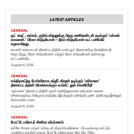
LATEST ARTICLES
GENERAL
குட் நைட், லவ்வர், குடும்பஸ்தனுக்கு பிறகு மணிகண்டன் நடிக்கும் ‘மக்கள்
காவலன்.’ பிர்லா ஸ்டுடியோஸ் – நீலம் ஸ்டுடியோஸ் கூட்டணியில்
உருவாகிறது.
பைசன் காளமாடன் திரைப்படத்தின் மாபெரும் திரையரங்கு வெற்றியைத்
தொடர்ந்து, பிர்லா ஸ்டுடியோஸ் மற்றும் நீலம் ஸ்டுடியோஸ் தங்களது
கூட்டணியில்...
August 6, 2026
GENERAL
சக்திவாய்ந்த போர்வீரராக சந்தீப் கிஷன் நடிக்கும் ‘கரிகாலா’
திரைப்படத்தின் மிரளவைக்கும் ஃபர்ஸ்ட் லுக் வெளியீடு!
'ஷம்பாலா' திரைப்படத்தின் மூலம் தனித்துவமான கற்பனை உலகை
ரசிகர்களுக்கு அறிமுகப்படுத்திய இயக்குநர் யுகேந்தர் முனி, தற்போது இன்னும்
பிரம்மாண்டமான...
August 6, 2026
GENERAL
போட்டோகிராபர் சினிமா விமர்சனம்
உள்ளே போன யாரும் உயிருடன் திரும்பியதில்லை. அப்படியொரு காட்டுப்
பகுதிக்கு வைல்டு லைஃப் போட்டோகிராபரான வீரா சில அரிய...