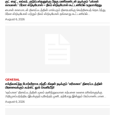
குட் நைட், லவ்வர், குடும்பஸ்தனுக்கு பிறகு மணிகண்டன் நடிக்கும் ‘மக்கள்
காவலன்.’ பிர்லா ஸ்டுடியோஸ் – நீலம் ஸ்டுடியோஸ் கூட்டணியில் உருவாகிறது.
பைசன் காளமாடன் திரைப்படத்தின் மாபெரும் திரையரங்கு வெற்றியைத் தொடர்ந்து,
பிர்லா ஸ்டுடியோஸ் மற்றும் நீலம் ஸ்டுடியோஸ் தங்களது கூட்டணியில்...
August 6, 2026
GENERAL
சக்திவாய்ந்த போர்வீரராக சந்தீப் கிஷன் நடிக்கும் ‘கரிகாலா’ திரைப்படத்தின்
மிரளவைக்கும் ஃபர்ஸ்ட் லுக் வெளியீடு!
'ஷம்பாலா' திரைப்படத்தின் மூலம் தனித்துவமான கற்பனை உலகை ரசிகர்களுக்கு
அறிமுகப்படுத்திய இயக்குநர் யுகேந்தர் முனி, தற்போது இன்னும் பிரம்மாண்டமான...
August 6, 2026