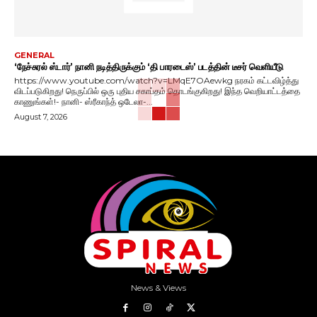
GENERAL
‘நேச்சுரல் ஸ்டார்’ நானி நடித்திருக்கும் ‘தி பாரடைஸ்’ படத்தின் டீசர் வெளியீடு
https://www.youtube.com/watch?v=LMqE7OAewkg நரகம் கட்டவிழ்த்து
விடப்படுகிறது! நெருப்பில் ஒரு புதிய சகாப்தம் தொடங்குகிறது! இந்த வெறியாட்டத்தை
காணுங்கள்!- நானி- ஸ்ரீகாந்த் ஒடேலா-...
August 7, 2026
News & Views