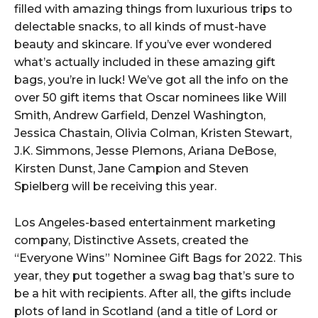
filled with amazing things from luxurious trips to
delectable snacks, to all kinds of must-have
beauty and skincare. If you’ve ever wondered
what’s actually included in these amazing gift
bags, you’re in luck! We’ve got all the info on the
over 50 gift items that Oscar nominees like Will
Smith, Andrew Garfield, Denzel Washington,
Jessica Chastain, Olivia Colman, Kristen Stewart,
J.K. Simmons, Jesse Plemons, Ariana DeBose,
Kirsten Dunst, Jane Campion and Steven
Spielberg will be receiving this year.
Los Angeles-based entertainment marketing
company, Distinctive Assets, created the
“Everyone Wins” Nominee Gift Bags for 2022. This
year, they put together a swag bag that’s sure to
be a hit with recipients. After all, the gifts include
plots of land in Scotland (and a title of Lord or