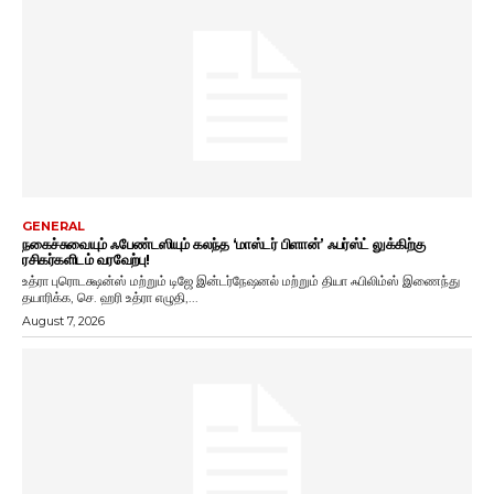
GENERAL
நகைச்சுவையும் ஃபேண்டஸியும் கலந்த ‘மாஸ்டர் பிளான்’ ஃபர்ஸ்ட் லுக்கிற்கு
ரசிகர்களிடம் வரவேற்பு!
உத்ரா புரொடக்ஷன்ஸ் மற்றும் டிஜே இன்டர்நேஷனல் மற்றும் தியா ஃபிலிம்ஸ் இணைந்து
தயாரிக்க, செ. ஹரி உத்ரா எழுதி,...
August 7, 2026