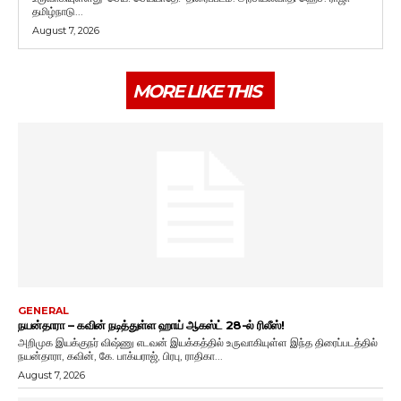
தமிழ்நாடு...
August 7, 2026
MORE LIKE THIS
GENERAL
நயன்தாரா – கவின் நடித்துள்ள ஹாய் ஆகஸ்ட் 28-ல் ரிலீஸ்!
அறிமுக இயக்குநர் விஷ்ணு எடவன் இயக்கத்தில் உருவாகியுள்ள இந்த திரைப்படத்தில்
நயன்தாரா, கவின், கே. பாக்யராஜ், பிரபு, ராதிகா...
August 7, 2026