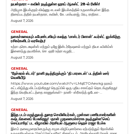
நயன்தாரா – கவின் நடித்துள்ள ஹாய் ஆகஸ்ட் 28-ல் ரிலீஸ்!
அறிமுக இயக்குநர் விஷ்ணு எடவன் இயக்கத்தில் உருவாகியுள்ள இந்த
திரைப்படத்தில் நயன்தாரா, கவின், கே. பாக்யராஜ், பிரபு, ராதிகா...
August 7, 2026
GENERAL
நகைச்சுவையும் ஃபேண்டஸியும் கலந்த ‘மாஸ்டர் பிளான்’ ஃபர்ஸ்ட் லுக்கிற்கு
ரசிகர்களிடம் வரவேற்பு!
உத்ரா புரொடக்ஷன்ஸ் மற்றும் டிஜே இன்டர்நேஷனல் மற்றும் தியா ஃபிலிம்ஸ்
இணைந்து தயாரிக்க, செ. ஹரி உத்ரா எழுதி,...
August 7, 2026
GENERAL
‘நேச்சுரல் ஸ்டார்’ நானி நடித்திருக்கும் ‘தி பாரடைஸ்’ படத்தின் டீசர்
வெளியீடு
https://www.youtube.com/watch?v=LMqE7OAewkg நரகம்
கட்டவிழ்த்து விடப்படுகிறது! நெருப்பில் ஒரு புதிய சகாப்தம் தொடங்குகிறது!
இந்த வெறியாட்டத்தை காணுங்கள்!- நானி- ஸ்ரீகாந்த் ஒடேலா-...
August 7, 2026
GENERAL
இந்த படம் மருத்துவத் துறை செவிலியர்கள், முன்கள பணியாளர்களின்
கஷ்டங்களைப் பேசுகிறது! -தான் முதலமைச்சராக நடித்துள்ள’செய்
செய்யாதே’ பட விழாவில் அரசியல் ஆளுமை ஹெச் ராஜா பேச்சு
இளம் தலைமுறையினருக்கு சமூக விழிப்புணர்வை ஏற்படுத்தும் நோக்கில்
உருவாகியுள்ளது ‘செய்! செய்யாதே!’ திரைப்படம். அரசியல்வாதி ஹெச். ராஜா