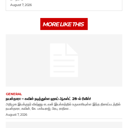
August 7, 2026
MORE LIKE THIS
GENERAL
நயன்தாரா – கவின் நடித்துள்ள ஹாய் ஆகஸ்ட் 28-ல் ரிலீஸ்!
அறிமுக இயக்குநர் விஷ்ணு எடவன் இயக்கத்தில் உருவாகியுள்ள இந்த திரைப்படத்தில்
நயன்தாரா, கவின், கே. பாக்யராஜ், பிரபு, ராதிகா...
August 7, 2026