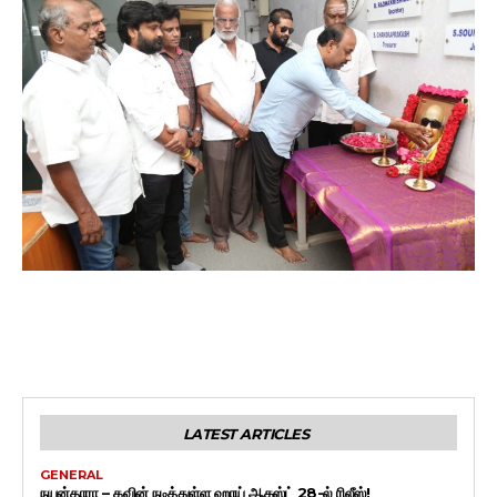
LATEST ARTICLES
GENERAL
நயன்தாரா – கவின் நடித்துள்ள ஹாய் ஆகஸ்ட் 28-ல் ரிலீஸ்!