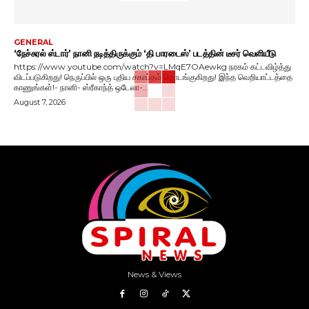
GENERAL
‘நேச்சுரல் ஸ்டார்’ நானி நடித்திருக்கும் ‘தி பாரடைஸ்’ படத்தின் டீசர் வெளியீடு
https://www.youtube.com/watch?v=LMqE7OAewkg நரகம் கட்டவிழ்த்து
விடப்படுகிறது! நெருப்பில் ஒரு புதிய சகாப்தம் தொடங்குகிறது! இந்த வெறியாட்டத்தை
காணுங்கள்!- நானி- ஸ்ரீகாந்த் ஒடேலா-...
August 7, 2026
News & Views