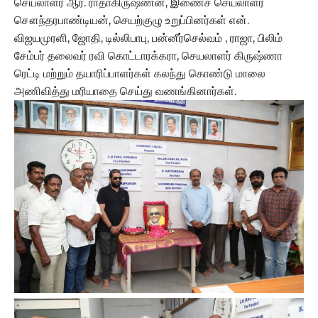
செயலாளர் ஆர். ராதாகிருஷ்ணன், இணைச் செயலாளர்
சௌந்தரபாண்டியன், செயற்குழு உறுப்பினர்கள் என்.
விஜயமுரளி, ஜோதி, டில்லிபாபு, பன்னீர்செல்வம் , ராஜா, பிலிம்
சேம்பர் தலைவர் ரவி கொட்டாரக்கரா, செயலாளர் கிருஷ்ணா
ரெட்டி மற்றும் தயாரிப்பாளர்கள் கலந்து கொண்டு மாலை
அணிவித்து மரியாதை செய்து வணங்கினார்கள்.