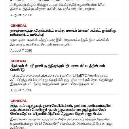
அறிமுக இயக்குநர் விஷ்ணு எடவன் இயக்கத்தில் உருவாகியுள்ள இந்த
திரைப்படத்தில் நயன்தாரா, கவின், கே. பாக்யராஜ், பிரபு, ராதிகா...
August 7, 2026
GENERAL
நகைச்சுவையும் ஃபேண்டஸியும் கலந்த ‘மாஸ்டர் பிளான்’ ஃபர்ஸ்ட் லுக்கிற்கு
ரசிகர்களிடம் வரவேற்பு!
உத்ரா புரொடக்ஷன்ஸ் மற்றும் டிஜே இன்டர்நேஷனல் மற்றும் தியா ஃபிலிம்ஸ்
இணைந்து தயாரிக்க, செ. ஹரி உத்ரா எழுதி,...
August 7, 2026
GENERAL
‘நேச்சுரல் ஸ்டார்’ நானி நடித்திருக்கும் ‘தி பாரடைஸ்’ படத்தின் டீசர்
வெளியீடு
https://www.youtube.com/watch?v=LMqE7OAewkg நரகம்
கட்டவிழ்த்து விடப்படுகிறது! நெருப்பில் ஒரு புதிய சகாப்தம் தொடங்குகிறது!
இந்த வெறியாட்டத்தை காணுங்கள்!- நானி- ஸ்ரீகாந்த் ஒடேலா-...
August 7, 2026
GENERAL
இந்த படம் மருத்துவத் துறை செவிலியர்கள், முன்கள பணியாளர்களின்
கஷ்டங்களைப் பேசுகிறது! -தான் முதலமைச்சராக நடித்துள்ள’செய்
செய்யாதே’ பட விழாவில் அரசியல் ஆளுமை ஹெச் ராஜா பேச்சு
இளம் தலைமுறையினருக்கு சமூக விழிப்புணர்வை ஏற்படுத்தும் நோக்கில்
உருவாகியுள்ளது ‘செய்! செய்யாதே!’ திரைப்படம். அரசியல்வாதி ஹெச். ராஜா
தமிழ்நாடு...