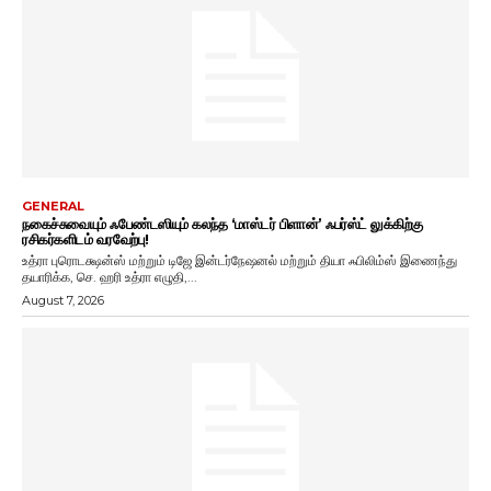
GENERAL
நகைச்சுவையும் ஃபேண்டஸியும் கலந்த ‘மாஸ்டர் பிளான்’ ஃபர்ஸ்ட் லுக்கிற்கு
ரசிகர்களிடம் வரவேற்பு!
உத்ரா புரொடக்ஷன்ஸ் மற்றும் டிஜே இன்டர்நேஷனல் மற்றும் தியா ஃபிலிம்ஸ் இணைந்து
தயாரிக்க, செ. ஹரி உத்ரா எழுதி,...
August 7, 2026