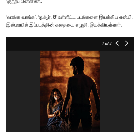
‘குற்றப் பின்னணி.
‘வாங்க வாங்க’, ‘ஐ.ஆர். 8’ உள்ளிட்ட படங்களை இயக்கிய என்.பி.
இஸ்மாயில் இப்படத்தின் கதையை எழுதி, இயக்கியுள்ளார்.
1
of 4