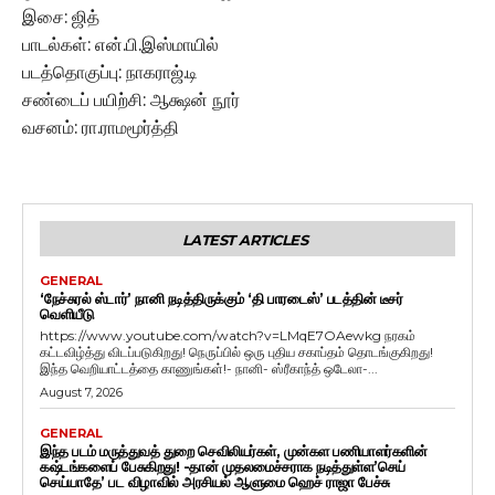
இசை: ஜித்
பாடல்கள்: என்.பி.இஸ்மாயில்
படத்தொகுப்பு: நாகராஜ்.டி
சண்டைப் பயிற்சி: ஆக்ஷன் நூர்
வசனம்: ரா.ராமமூர்த்தி
LATEST ARTICLES
GENERAL
‘நேச்சுரல் ஸ்டார்’ நானி நடித்திருக்கும் ‘தி பாரடைஸ்’ படத்தின் டீசர்
வெளியீடு
https://www.youtube.com/watch?v=LMqE7OAewkg நரகம்
கட்டவிழ்த்து விடப்படுகிறது! நெருப்பில் ஒரு புதிய சகாப்தம் தொடங்குகிறது!
இந்த வெறியாட்டத்தை காணுங்கள்!- நானி- ஸ்ரீகாந்த் ஒடேலா-...
August 7, 2026
GENERAL
இந்த படம் மருத்துவத் துறை செவிலியர்கள், முன்கள பணியாளர்களின்
கஷ்டங்களைப் பேசுகிறது! -தான் முதலமைச்சராக நடித்துள்ள’செய்
செய்யாதே’ பட விழாவில் அரசியல் ஆளுமை ஹெச் ராஜா பேச்சு