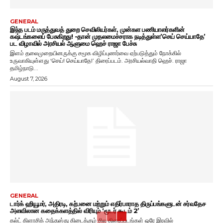
GENERAL
இந்த படம் மருத்துவத் துறை செவிலியர்கள், முன்கள பணியாளர்களின்
கஷ்டங்களைப் பேசுகிறது! -தான் முதலமைச்சராக நடித்துள்ள’செய் செய்யாதே’
பட விழாவில் அரசியல் ஆளுமை ஹெச் ராஜா பேச்சு
இளம் தலைமுறையினருக்கு சமூக விழிப்புணர்வை ஏற்படுத்தும் நோக்கில்
உருவாகியுள்ளது ‘செய்! செய்யாதே!’ திரைப்படம். அரசியல்வாதி ஹெச். ராஜா
தமிழ்நாடு...
August 7, 2026
GENERAL
டார்க் ஹியூமர், அதிரடி, கற்பனை மற்றும் எதிர்பாராத திருப்பங்களுடன் சர்வதேச
அளவிலான கதைக்களத்தில் விரியும் ‘மூடர் கூடம் 2’
கல்ட் கிளாசிக் அந்தஸ்து கிடைக்கும் சில திரைப்படங்கள் ஒரே இரவில்