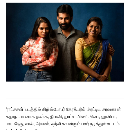
‘ராட்சசன்’ படத்தில் கிறிஸ்டோபர் கேரக்டரில் மிரட்டிய சரவணன்
கதாநாயகனாக நடிக்க, தீபாளி, தாட்சாயிணி. சிவா, ஹனிபா,
பாபு, நேரு, லால், அகமல், ஷர்விகா மற்றும் பலர் நடித்துள்ள படம்