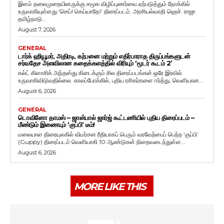
இளம் தலைமுறையினருக்கு சமூக விழிப்புணர்வை ஏற்படுத்தும் நோக்கில்
உருவாகியுள்ளது ‘செய்! செய்யாதே!’ திரைப்படம். அரசியல்வாதி ஹெச். ராஜா
தமிழ்நாடு...
August 7, 2026
GENERAL
டார்க் ஹியூமர், அதிரடி, கற்பனை மற்றும் எதிர்பாராத திருப்பங்களுடன்
சர்வதேச அளவிலான கதைக்களத்தில் விரியும் ‘மூடர் கூடம் 2’
கல்ட் கிளாசிக் அந்தஸ்து கிடைக்கும் சில திரைப்படங்கள் ஒரே இரவில்
உருவாகிவிடுவதில்லை. காலப்போக்கில், புதிய ரசிகர்களை ஈர்த்து, வெளியான...
August 6, 2026
GENERAL
டொவினோ தாமஸ் – ஜான்பால் ஜார்ஜ் கூட்டணியில் புதிய திரைப்படம் –
மீண்டும் இணையும் ‘குப்பி’ டீம்!
மலையாள திரையுலகில் விமர்சன ரீதியாகப் பெரும் வரவேற்பைப் பெற்ற ‘குப்பி’
(Guppy) திரைப்படம் வெளியாகி 10 ஆண்டுகள் நிறைவடைந்துள்ள...
August 6, 2026
MORE LIKE THIS