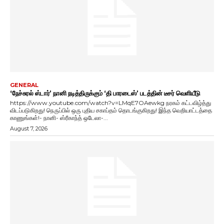
GENERAL
‘நேச்சுரல் ஸ்டார்’ நானி நடித்திருக்கும் ‘தி பாரடைஸ்’ படத்தின் டீசர் வெளியீடு
https://www.youtube.com/watch?v=LMqE7OAewkg நரகம் கட்டவிழ்த்து
விடப்படுகிறது! நெருப்பில் ஒரு புதிய சகாப்தம் தொடங்குகிறது! இந்த வெறியாட்டத்தை
காணுங்கள்!- நானி- ஸ்ரீகாந்த் ஒடேலா-...
August 7, 2026