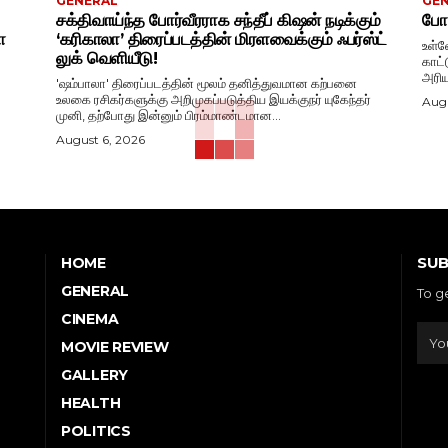
GENERAL
GE
சக்திவாய்ந்த போர்வீரராக சந்தீப் கிஷன் நடிக்கும்
போட
ா
‘கரிகாலா’ திரைப்படத்தின் மிரளவைக்கும் ஃபர்ஸ்ட்
உள்ள
லுக் வெளியீடு!
காட்
அரிய
'ஷம்பாலா' திரைப்படத்தின் மூலம் தனித்துவமான கற்பனை
உலகை ரசிகர்களுக்கு அறிமுகப்படுத்திய இயக்குநர் யுகேந்தர்
Augu
முனி, தற்போது இன்னும் பிரம்மாண்டமான...
August 6, 2026
SUB
HOME
GENERAL
To g
CINEMA
MOVIE REVIEW
GALLERY
HEALTH
POLITICS