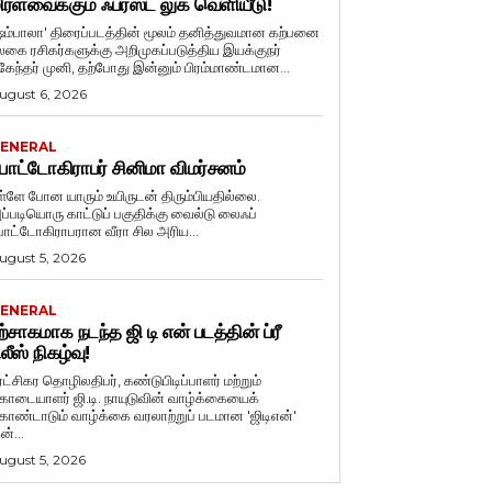
ிரளவைக்கும் ஃபர்ஸ்ட் லுக் வெளியீடு!
ஷம்பாலா' திரைப்படத்தின் மூலம் தனித்துவமான கற்பனை
லகை ரசிகர்களுக்கு அறிமுகப்படுத்திய இயக்குநர்
ுகேந்தர் முனி, தற்போது இன்னும் பிரம்மாண்டமான...
ugust 6, 2026
ENERAL
ோட்டோகிராபர் சினிமா விமர்சனம்
ள்ளே போன யாரும் உயிருடன் திரும்பியதில்லை.
ப்படியொரு காட்டுப் பகுதிக்கு வைல்டு லைஃப்
ோட்டோகிராபரான வீரா சில அரிய...
ugust 5, 2026
ENERAL
ற்சாகமாக நடந்த ஜி டி என் படத்தின் ப்ரீ
ிலீஸ் நிகழ்வு!
ுரட்சிகர தொழிலதிபர், கண்டுபிடிப்பாளர் மற்றும்
ொடையாளர் ஜி.டி. நாயுடுவின் வாழ்க்கையைக்
ொண்டாடும் வாழ்க்கை வரலாற்றுப் படமான 'ஜிடிஎன்'
ன்...
ugust 5, 2026