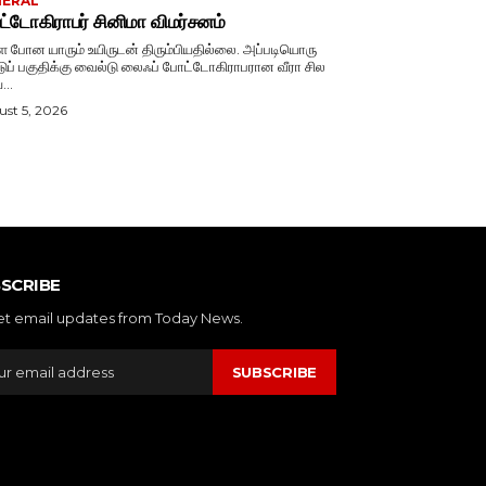
NERAL
்டோகிராபர் சினிமா விமர்சனம்
ே போன யாரும் உயிருடன் திரும்பியதில்லை. அப்படியொரு
டுப் பகுதிக்கு வைல்டு லைஃப் போட்டோகிராபரான வீரா சில
...
st 5, 2026
SCRIBE
et email updates from Today News.
SUBSCRIBE