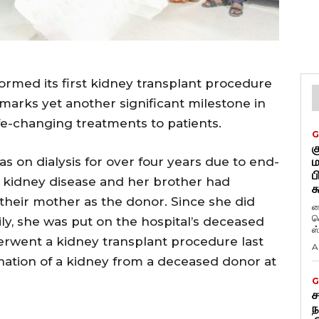
formed its first kidney transplant procedure
 marks yet another significant milestone in
 life-changing treatments to patients.
G
க
as on dialysis for over four years due to end-
ம
ப
al kidney disease and her brother had
க
their mother as the donor. Since she did
ப
வ
ly, she was put on the hospital’s deceased
ஸ
derwent a kidney transplant procedure last
A
ation of a kidney from a deceased donor at
G
ச
ந