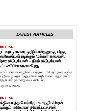
LATEST ARTICLES
ENERAL
ுட் நைட், லவ்வர், குடும்பஸ்தனுக்கு பிறகு
ணிகண்டன் நடிக்கும் ‘மக்கள் காவலன்.’
ிர்லா ஸ்டுடியோஸ் – நீலம் ஸ்டுடியோஸ்
ூட்டணியில் உருவாகிறது.
ைசன் காளமாடன் திரைப்படத்தின் மாபெரும் திரையரங்கு
ெற்றியைத் தொடர்ந்து, பிர்லா ஸ்டுடியோஸ் மற்றும் நீலம்
்டுடியோஸ் தங்களது கூட்டணியில்...
ugust 6, 2026
ENERAL
க்திவாய்ந்த போர்வீரராக சந்தீப் கிஷன்
டிக்கும் ‘கரிகாலா’ திரைப்படத்தின்