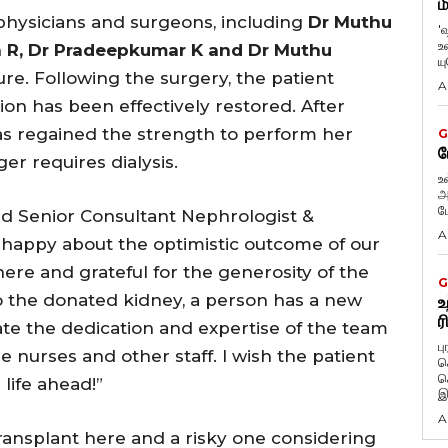
ம
physicians and surgeons, including
Dr Muthu
'
உ
ja R, Dr Pradeepkumar K and Dr Muthu
ய
re. Following the surgery, the patient
A
on has been effectively restored. After
as regained the strength to perform her
G
ப
ger requires dialysis.
உ
அ
ப
nd Senior Consultant Nephrologist &
A
e happy about the optimistic outcome of our
ere and grateful for the generosity of the
G
o the donated kidney, a person has a new
உ
ர
ciate the dedication and expertise of the team
ப
 nurses and other staff. I wish the patient
க
க
life ahead!”
இ
A
transplant here and a risky one considering