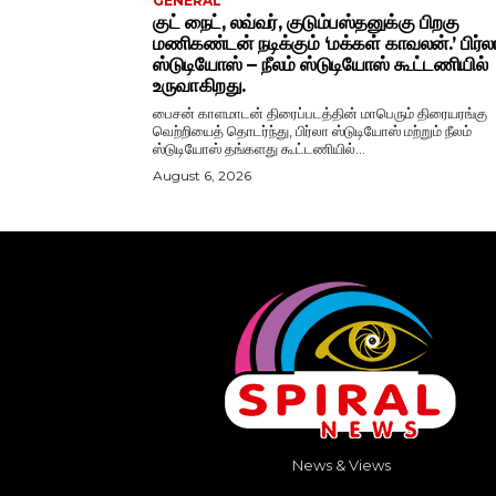
GENERAL
குட் நைட், லவ்வர், குடும்பஸ்தனுக்கு பிறகு
மணிகண்டன் நடிக்கும் ‘மக்கள் காவலன்.’ பிர்ல
ஸ்டுடியோஸ் – நீலம் ஸ்டுடியோஸ் கூட்டணியில்
உருவாகிறது.
பைசன் காளமாடன் திரைப்படத்தின் மாபெரும் திரையரங்கு
வெற்றியைத் தொடர்ந்து, பிர்லா ஸ்டுடியோஸ் மற்றும் நீலம்
ஸ்டுடியோஸ் தங்களது கூட்டணியில்...
August 6, 2026
News & Views