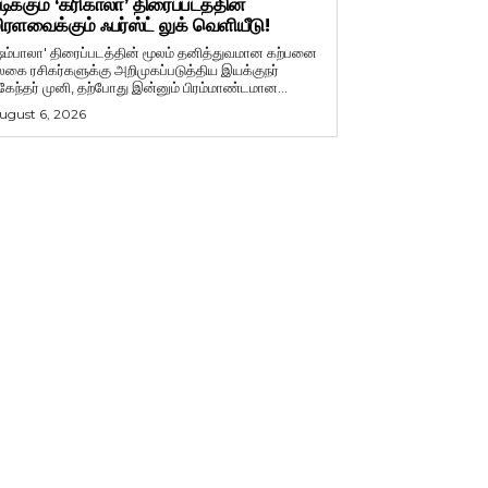
டிக்கும் ‘கரிகாலா’ திரைப்படத்தின்
ிரளவைக்கும் ஃபர்ஸ்ட் லுக் வெளியீடு!
ஷம்பாலா' திரைப்படத்தின் மூலம் தனித்துவமான கற்பனை
லகை ரசிகர்களுக்கு அறிமுகப்படுத்திய இயக்குநர்
ுகேந்தர் முனி, தற்போது இன்னும் பிரம்மாண்டமான...
ugust 6, 2026