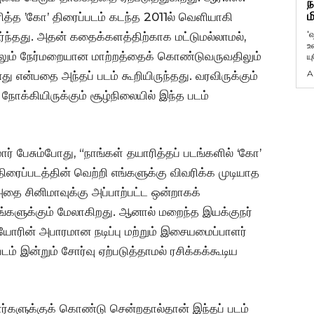
ந
ம
ித்த ’கோ’ திரைப்படம் கடந்த 2011ல் வெளியாகி
'
்ந்தது. அதன் கதைக்களத்திற்காக மட்டுமல்லாமல்,
உ
திலும் நேர்மறையான மாற்றத்தைக் கொண்டுவருவதிலும்
ய
A
 என்பதை அந்தப் படம் கூறியிருந்தது. வரவிருக்கும்
நோக்கியிருக்கும் சூழ்நிலையில் இந்த படம்
் பேசும்போது, “நாங்கள் தயாரித்தப் படங்களில் ‘கோ’
ிரைப்படத்தின் வெற்றி எங்களுக்கு விவரிக்க முடியாத
தை சினிமாவுக்கு அப்பாற்பட்ட ஒன்றாகக்
்களுக்கும் மேலாகிறது. ஆனால் மறைந்த இயக்குநர்
ியோரின் அபாரமான நடிப்பு மற்றும் இசையமைப்பாளர்
 இன்றும் சோர்வு ஏற்படுத்தாமல் ரசிக்கக்கூடிய
களுக்குக் கொண்டு சென்றதால்தான் இந்தப் படம்