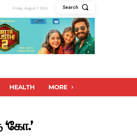
Search
Friday, August 7, 2026
HEALTH
MORE
த ‘கோ.’