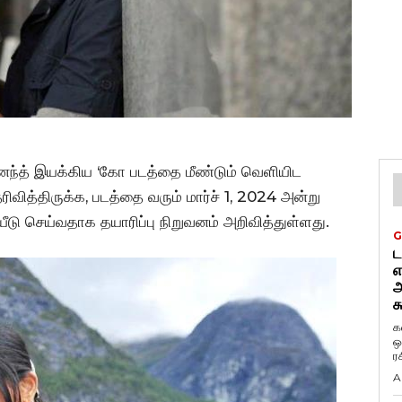
ி. ஆனந்த் இயக்கிய ‘கோ படத்தை மீண்டும் வெளியிட
ரிவித்திருக்க, படத்தை வரும் மார்ச் 1, 2024 அன்று
டு செய்வதாக தயாரிப்பு நிறுவனம் அறிவித்துள்ளது.
G
ட
எ
அ
க
க
ஒ
ர
A