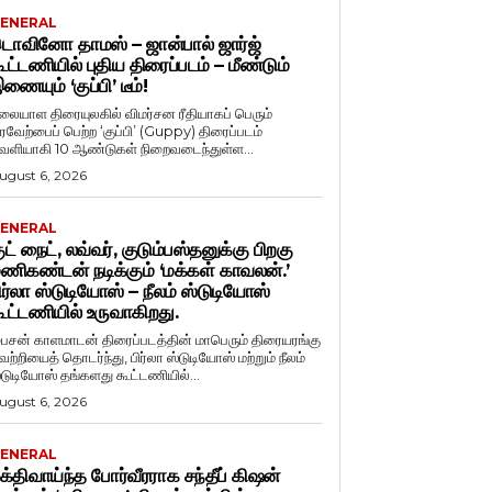
ENERAL
ொவினோ தாமஸ் – ஜான்பால் ஜார்ஜ்
ூட்டணியில் புதிய திரைப்படம் – மீண்டும்
ணையும் ‘குப்பி’ டீம்!
லையாள திரையுலகில் விமர்சன ரீதியாகப் பெரும்
ரவேற்பைப் பெற்ற ‘குப்பி’ (Guppy) திரைப்படம்
ெளியாகி 10 ஆண்டுகள் நிறைவடைந்துள்ள...
ugust 6, 2026
ENERAL
ுட் நைட், லவ்வர், குடும்பஸ்தனுக்கு பிறகு
ணிகண்டன் நடிக்கும் ‘மக்கள் காவலன்.’
ிர்லா ஸ்டுடியோஸ் – நீலம் ஸ்டுடியோஸ்
ூட்டணியில் உருவாகிறது.
ைசன் காளமாடன் திரைப்படத்தின் மாபெரும் திரையரங்கு
ெற்றியைத் தொடர்ந்து, பிர்லா ஸ்டுடியோஸ் மற்றும் நீலம்
்டுடியோஸ் தங்களது கூட்டணியில்...
ugust 6, 2026
ENERAL
க்திவாய்ந்த போர்வீரராக சந்தீப் கிஷன்