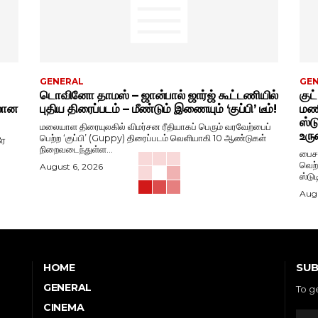
GENERAL
GE
டொவினோ தாமஸ் – ஜான்பால் ஜார்ஜ் கூட்டணியில்
குட
ிலான
புதிய திரைப்படம் – மீண்டும் இணையும் ‘குப்பி’ டீம்!
மணி
ஸ்ட
மலையாள திரையுலகில் விமர்சன ரீதியாகப் பெரும் வரவேற்பைப்
உரு
பெற்ற ‘குப்பி’ (Guppy) திரைப்படம் வெளியாகி 10 ஆண்டுகள்
ரே
நிறைவடைந்துள்ள...
பைசன
வெற்
August 6, 2026
ஸ்டு
Augu
SUB
HOME
GENERAL
To g
CINEMA