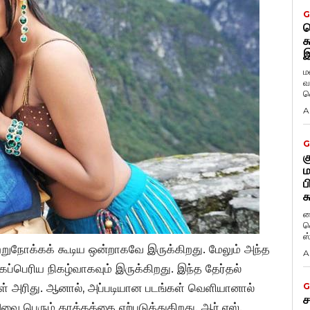
G
ட
க
இ
ம
வ
வ
A
G
க
ம
ப
க
ப
வ
ஸ
றுநோக்கக் கூடிய ஒன்றாகவே இருக்கிறது. மேலும் அந்த
A
்பெரிய நிகழ்வாகவும் இருக்கிறது. இந்த தேர்தல்
கள் அரிது. ஆனால், அப்படியான படங்கள் வெளியானால்
G
ச
அவை பெரும் தாக்கத்தை ஏற்படுத்துகிறது. ஆர்.எஸ்.