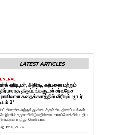
LATEST ARTICLES
ENERAL
ார்க் ஹியூமர், அதிரடி, கற்பனை மற்றும்
திர்பாராத திருப்பங்களுடன் சர்வதேச
ளவிலான கதைக்களத்தில் விரியும் ‘மூடர்
ூடம் 2’
ல்ட் கிளாசிக் அந்தஸ்து கிடைக்கும் சில திரைப்படங்கள்
ரே இரவில் உருவாகிவிடுவதில்லை. காலப்போக்கில், புதிய
சிகர்களை ஈர்த்து, வெளியான...
ugust 6, 2026