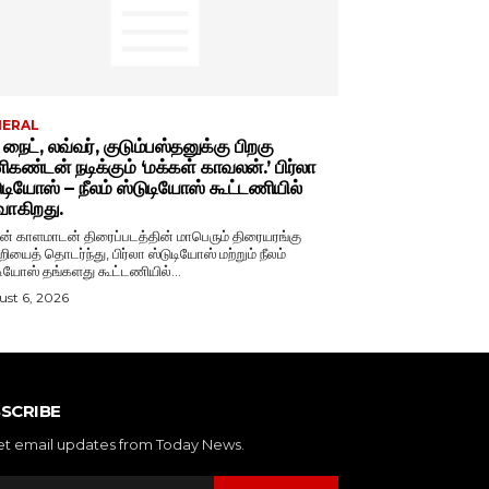
NERAL
் நைட், லவ்வர், குடும்பஸ்தனுக்கு பிறகு
கண்டன் நடிக்கும் ‘மக்கள் காவலன்.’ பிர்லா
ுடியோஸ் – நீலம் ஸ்டுடியோஸ் கூட்டணியில்
வாகிறது.
் காளமாடன் திரைப்படத்தின் மாபெரும் திரையரங்கு
றியைத் தொடர்ந்து, பிர்லா ஸ்டுடியோஸ் மற்றும் நீலம்
டியோஸ் தங்களது கூட்டணியில்...
st 6, 2026
SCRIBE
et email updates from Today News.