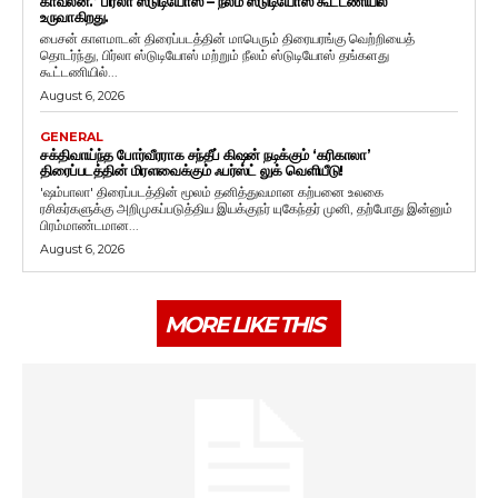
காவலன்.’ பிர்லா ஸ்டுடியோஸ் – நீலம் ஸ்டுடியோஸ் கூட்டணியில்
உருவாகிறது.
பைசன் காளமாடன் திரைப்படத்தின் மாபெரும் திரையரங்கு வெற்றியைத்
தொடர்ந்து, பிர்லா ஸ்டுடியோஸ் மற்றும் நீலம் ஸ்டுடியோஸ் தங்களது
கூட்டணியில்...
August 6, 2026
GENERAL
சக்திவாய்ந்த போர்வீரராக சந்தீப் கிஷன் நடிக்கும் ‘கரிகாலா’
திரைப்படத்தின் மிரளவைக்கும் ஃபர்ஸ்ட் லுக் வெளியீடு!
'ஷம்பாலா' திரைப்படத்தின் மூலம் தனித்துவமான கற்பனை உலகை
ரசிகர்களுக்கு அறிமுகப்படுத்திய இயக்குநர் யுகேந்தர் முனி, தற்போது இன்னும்
பிரம்மாண்டமான...
August 6, 2026
MORE LIKE THIS