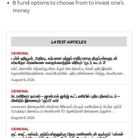
8 fund options to choose from to invest one’s
money
LATEST ARTICLES
GENERAL
டார்க் ஹியூமர், அதிரடி, கற்பனை மற்றும் எதிர்பாராத திருப்பங்களுடன்
சர்வதேச அளவிலான கதைக்களத்தில் விரியும் ‘மூடர் கூடம் 2’
கல்ட் கிளாசிக் அந்தஸ்து கிடைக்கும் சில திரைப்படங்கள் ஒரே இரவில்
உருவாகிவிடுவதில்லை. காலப்போக்கில், புதிய ரசிகர்களை ஈர்த்து, வெளியான...
August 6, 2026
GENERAL
டொவினோ தாமஸ் – ஜான்பால் ஜார்ஜ் கூட்டணியில் புதிய திரைப்படம் –
மீண்டும் இணையும் ‘குப்பி’ டீம்!
மலையாள திரையுலகில் விமர்சன ரீதியாகப் பெரும் வரவேற்பைப் பெற்ற ‘குப்பி’
(Guppy) திரைப்படம் வெளியாகி 10 ஆண்டுகள் நிறைவடைந்துள்ள...
August 6, 2026
GENERAL
குட் நைட், லவ்வர், குடும்பஸ்தனுக்கு பிறகு மணிகண்டன் நடிக்கும் ‘மக்கள்