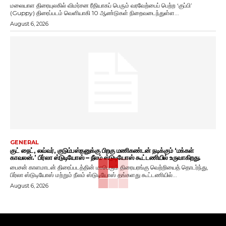
மலையாள திரையுலகில் விமர்சன ரீதியாகப் பெரும் வரவேற்பைப் பெற்ற ‘குப்பி’
(Guppy) திரைப்படம் வெளியாகி 10 ஆண்டுகள் நிறைவடைந்துள்ள...
August 6, 2026
GENERAL
குட் நைட், லவ்வர், குடும்பஸ்தனுக்கு பிறகு மணிகண்டன் நடிக்கும் ‘மக்கள்
காவலன்.’ பிர்லா ஸ்டுடியோஸ் – நீலம் ஸ்டுடியோஸ் கூட்டணியில் உருவாகிறது.
பைசன் காளமாடன் திரைப்படத்தின் மாபெரும் திரையரங்கு வெற்றியைத் தொடர்ந்து,
பிர்லா ஸ்டுடியோஸ் மற்றும் நீலம் ஸ்டுடியோஸ் தங்களது கூட்டணியில்...
August 6, 2026