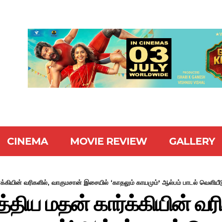
CINEMA
MOVIE REVIEW
GALLERY
்கியின் வரிகளில், வாகுமசான் இசையில் ‘காதலும் காயமும்' ஆல்பம் பாடல் வெளியீட
திய மதன் கார்க்கியின் வர