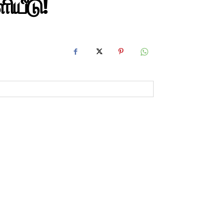
ியீடு!