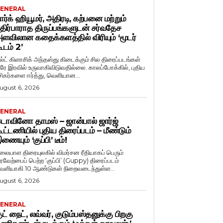
ENERAL
ார்க் ஹியூமர், அதிரடி, கற்பனை மற்றும்
திர்பாராத திருப்பங்களுடன் சர்வதேச
ளவிலான கதைக்களத்தில் விரியும் ‘மூடர்
ூடம் 2’
ல்ட் கிளாசிக் அந்தஸ்து கிடைக்கும் சில திரைப்படங்கள்
ரே இரவில் உருவாகிவிடுவதில்லை. காலப்போக்கில், புதிய
சிகர்களை ஈர்த்து, வெளியான...
ugust 6, 2026
ENERAL
ொவினோ தாமஸ் – ஜான்பால் ஜார்ஜ்
ூட்டணியில் புதிய திரைப்படம் – மீண்டும்
ணையும் ‘குப்பி’ டீம்!
லையாள திரையுலகில் விமர்சன ரீதியாகப் பெரும்
ரவேற்பைப் பெற்ற ‘குப்பி’ (Guppy) திரைப்படம்
ெளியாகி 10 ஆண்டுகள் நிறைவடைந்துள்ள...
ugust 6, 2026
ENERAL
ுட் நைட், லவ்வர், குடும்பஸ்தனுக்கு பிறகு