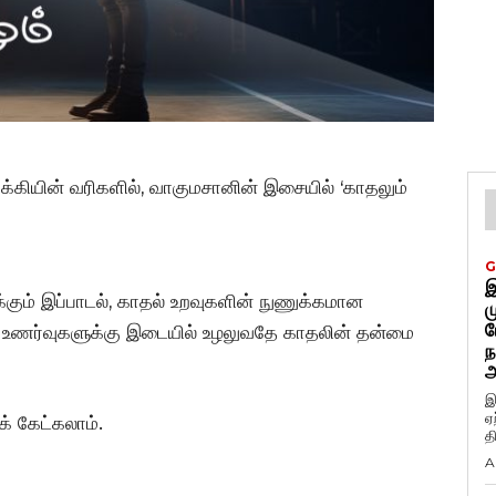
க்கியின் வரிகளில், வாகுமசானின் இசையில் ‘காதலும்
G
இ
க்கும் இப்பாடல், காதல் உறவுகளின் நுணுக்கமான
ம
ப
ச உணர்வுகளுக்கு இடையில் உழலுவதே காதலின் தன்மை
ந
அ
இ
ஏ
க் கேட்கலாம்.
த
A