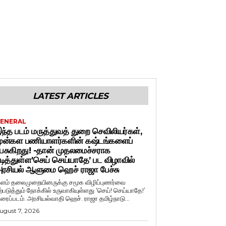
LATEST ARTICLES
ENERAL
ந்த படம் மருத்துவத் துறை செவிலியர்கள்,
ுன்கள பணியாளர்களின் கஷ்டங்களைப்
ேசுகிறது! -தான் முதலமைச்சராக
டித்துள்ள’செய் செய்யாதே’ பட விழாவில்
ரசியல் ஆளுமை ஹெச் ராஜா பேச்சு
ளம் தலைமுறையினருக்கு சமூக விழிப்புணர்வை
ற்படுத்தும் நோக்கில் உருவாகியுள்ளது ‘செய்! செய்யாதே!’
ிரைப்படம். அரசியல்வாதி ஹெச். ராஜா தமிழ்நாடு...
ugust 7, 2026