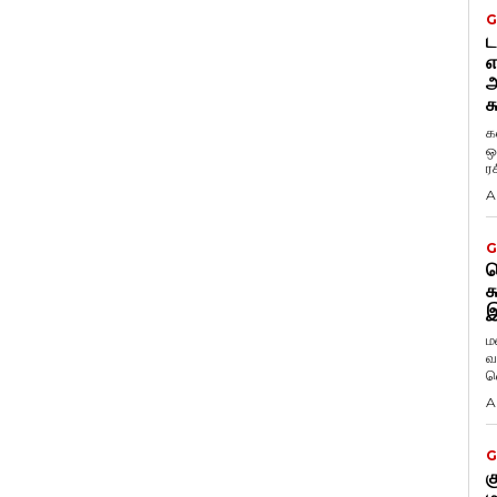
G
ட
எ
அ
க
க
ஒ
ர
A
G
ட
க
இ
ம
வ
வ
A
G
க