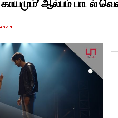
காயமும்’ ஆல்பம் பாடல் வெள
ADMIN