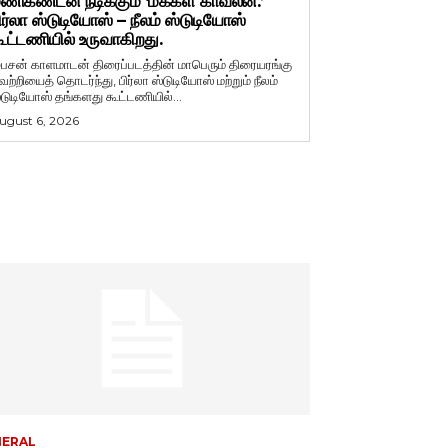
ணிகண்டன் நடிக்கும் ‘மக்கள் காவலன்.’
ிர்லா ஸ்டுடியோஸ் – நீலம் ஸ்டுடியோஸ்
ூட்டணியில் உருவாகிறது.
ைசன் காளமாடன் திரைப்படத்தின் மாபெரும் திரையரங்கு
ெற்றியைத் தொடர்ந்து, பிர்லா ஸ்டுடியோஸ் மற்றும் நீலம்
்டுடியோஸ் தங்களது கூட்டணியில்...
ugust 6, 2026
NERAL