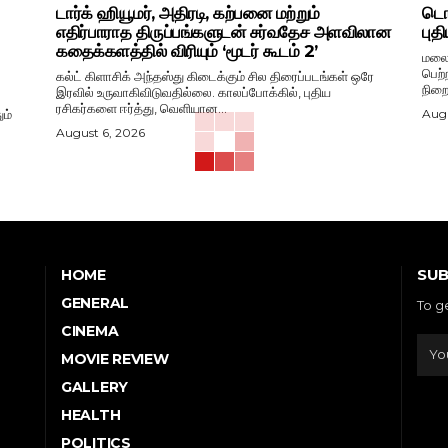
டார்க் ஹியூமர், அதிரடி, கற்பனை மற்றும்
டொவ
எதிர்பாராத திருப்பங்களுடன் சர்வதேச அளவிலான
புத
கதைக்களத்தில் விரியும் ‘மூடர் கூடம் 2’
மலைய
பெற்
கல்ட் கிளாசிக் அந்தஸ்து கிடைக்கும் சில திரைப்படங்கள் ஒரே
நிறை
இரவில் உருவாகிவிடுவதில்லை. காலப்போக்கில், புதிய
ரசிகர்களை ஈர்த்து, வெளியான...
ம்
Augu
August 6, 2026
SUB
HOME
GENERAL
To g
CINEMA
MOVIE REVIEW
GALLERY
HEALTH
POLITICS