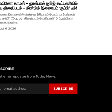
ினோ தாமஸ் – ஜான்பால் ஜார்ஜ் கூட்டணியில்
ிய திரைப்படம் – மீண்டும் இணையும் ‘குப்பி’ டீம்!
ாள திரையுலகில் விமர்சன ரீதியாகப் பெரும் வரவேற்பைப்
ற ‘குப்பி’ (Guppy) திரைப்படம் வெளியாகி 10 ஆண்டுகள்
வடைந்துள்ள...
st 6, 2026
SCRIBE
et email updates from Today News.
SUBSCRIBE