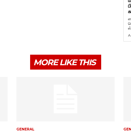
ம
ப
க
ப
வ
ஸ
A
MORE LIKE THIS
GENERAL
GE