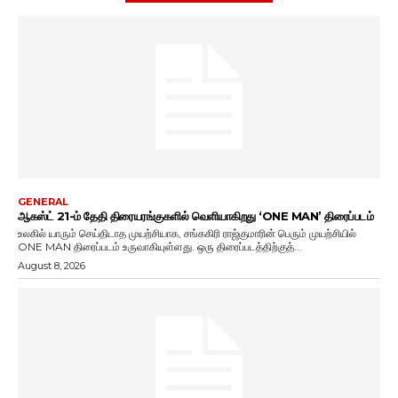
GENERAL
ஆகஸ்ட் 21-ம் தேதி திரையரங்குகளில் வெளியாகிறது ‘ONE MAN’ திரைப்படம்
உலகில் யாரும் செய்திடாத முயற்சியாக, சங்ககிரி ராஜ்குமாரின் பெரும் முயற்சியில்
ONE MAN திரைப்படம் உருவாகியுள்ளது. ஒரு திரைப்படத்திற்குத்...
August 8, 2026