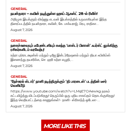
GENERAL
நயன்தாரா – கவின் நடித்துள்ள ஹாய் ஆகஸ்ட் 28-ல் ரிலீஸ்!
அறிமுக இயக்குநர் விஷ்ணு எடவன் இயக்கத்தில் உருவாகியுள்ள இந்த
திரைப்படத்தில் நயன்தாரா, கவின், கே. பாக்யராஜ், பிரபு, ராதிகா...
August 7, 2026
GENERAL
நகைச்சுவையும் ஃபேண்டஸியும் கலந்த ‘மாஸ்டர் பிளான்’ ஃபர்ஸ்ட் லுக்கிற்கு
ரசிகர்களிடம் வரவேற்பு!
உத்ரா புரொடக்ஷன்ஸ் மற்றும் டிஜே இன்டர்நேஷனல் மற்றும் தியா ஃபிலிம்ஸ்
இணைந்து தயாரிக்க, செ. ஹரி உத்ரா எழுதி,...
August 7, 2026
GENERAL
‘நேச்சுரல் ஸ்டார்’ நானி நடித்திருக்கும் ‘தி பாரடைஸ்’ படத்தின் டீசர்
வெளியீடு
https://www.youtube.com/watch?v=LMqE7OAewkg நரகம்
கட்டவிழ்த்து விடப்படுகிறது! நெருப்பில் ஒரு புதிய சகாப்தம் தொடங்குகிறது!
இந்த வெறியாட்டத்தை காணுங்கள்!- நானி- ஸ்ரீகாந்த் ஒடேலா-...
August 7, 2026
MORE LIKE THIS