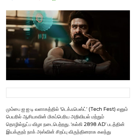
மும்பை ஐ ஐ டி வளாகத்தில் ‘டெக்ஃபெஸ்ட்’ (Tech Fest) எனும்
பெயரில் ஆசியாவின் மிகப்பெரிய அறிவியல் மற்றும்
தொழில்நுட்ப விழா நடைபெற்றது. ‘கல்கி 2898 AD’ படத்தின்
இயக்குநர் நாக் அஸ்வின் சிறப்பு விருந்தினராக கலந்து