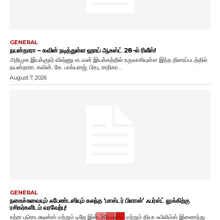
GENERAL
நயன்தாரா – கவின் நடித்துள்ள ஹாய் ஆகஸ்ட் 28-ல் ரிலீஸ்!
அறிமுக இயக்குநர் விஷ்ணு எடவன் இயக்கத்தில் உருவாகியுள்ள இந்த திரைப்படத்தில்
நயன்தாரா, கவின், கே. பாக்யராஜ், பிரபு, ராதிகா...
August 7, 2026
GENERAL
நகைச்சுவையும் ஃபேண்டஸியும் கலந்த ‘மாஸ்டர் பிளான்’ ஃபர்ஸ்ட் லுக்கிற்கு
ரசிகர்களிடம் வரவேற்பு!
உத்ரா புரொடக்ஷன்ஸ் மற்றும் டிஜே இன்டர்நேஷனல் மற்றும் தியா ஃபிலிம்ஸ் இணைந்து