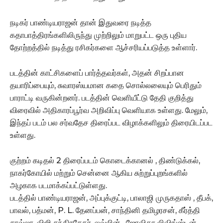
நடிகர் பாண்டியராஜன் தான் இதுவரை நடித்த
கதாபாத்திரங்களிலிருந்து முற்றிலும் மாறுபட்ட ஒரு புதிய
தோற்றத்தில் நடித்து ரசிகர்களை ஆச்சரியப்படுத்த உள்ளார்.
படத்தின் காட்சிகளைப் பார்த்தவர்கள், அதன் சிறப்பான
தயாரிப்பையும், சுவாரஸ்யமான கதை சொல்லலையும் பெரிதும்
பாராட்டி வருகின்றனர். படத்தின் வெளியீட்டு தேதி குறித்து
விரைவில் அதிகாரப்பூர்வ அறிவிப்பு வெளியாக உள்ளது. மேலும்,
இந்தப் படம் பல சர்வதேச திரைப்பட விழாக்களிலும் திரையிடப்பட
உள்ளது.
குற்றம் கடிதல் 2 திரைப்படம் கொடைக்கானல் , திண்டுக்கல்,
நாகர்கோயில் மற்றும் சென்னை ஆகிய சுற்றுப்புறங்களில்
அழகாக படமாக்கப்பட்டுள்ளது.
படத்தில் பாண்டியராஜன், அப்புக்குட்டி, பாலாஜி முருகதாஸ் , தீபக்,
பாவல், பத்மன், P. L. தேனப்பன், சாந்தினி தமிழரசன், கீர்த்தி
சாவ்லா, விஜி சந்திரசேகர், லவ்லின் , ஜோவிதா லிவிங்ஸ்டன் ,