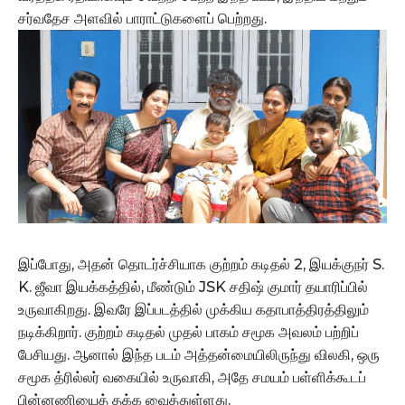
சர்வதேச அளவில் பாராட்டுகளைப் பெற்றது.
இப்போது, அதன் தொடர்ச்சியாக குற்றம் கடிதல் 2, இயக்குநர் S.
K. ஜீவா இயக்கத்தில், மீண்டும் JSK சதிஷ் குமார் தயாரிப்பில்
உருவாகிறது. இவரே இப்படத்தில் முக்கிய கதாபாத்திரத்திலும்
நடிக்கிறார். குற்றம் கடிதல் முதல் பாகம் சமூக அவலம் பற்றிப்
பேசியது. ஆனால் இந்த படம் அத்தன்மையிலிருந்து விலகி, ஒரு
சமூக த்ரில்லர் வகையில் உருவாகி, அதே சமயம் பள்ளிக்கூடப்
பின்னணியைத் தக்க வைத்துள்ளது.