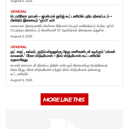
August 6, 2026
GENERAL
டொவினோ தாமஸ் – ஜான்பால் ஜார்ஜ் கூட்டணியில் புதிய திரைப்படம் –
மீண்டும் இணையும் ‘குப்பி’ டீம்!
மலையாள திரையுலகில் விமர்சன ரீதியாகப் பெரும் வரவேற்பைப் பெற்ற ‘குப்பி’
(Guppy) திரைப்படம் வெளியாகி 10 ஆண்டுகள் நிறைவடைந்துள்ள...
August 6, 2026
GENERAL
குட் நைட், லவ்வர், குடும்பஸ்தனுக்கு பிறகு மணிகண்டன் நடிக்கும் ‘மக்கள்
காவலன்.’ பிர்லா ஸ்டுடியோஸ் – நீலம் ஸ்டுடியோஸ் கூட்டணியில்
உருவாகிறது.
பைசன் காளமாடன் திரைப்படத்தின் மாபெரும் திரையரங்கு வெற்றியைத்
தொடர்ந்து, பிர்லா ஸ்டுடியோஸ் மற்றும் நீலம் ஸ்டுடியோஸ் தங்களது
கூட்டணியில்...
August 6, 2026
MORE LIKE THIS