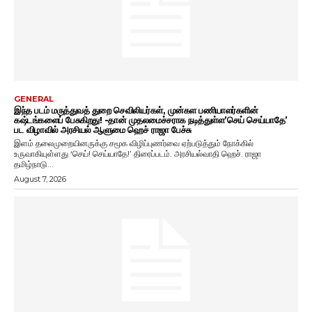
GENERAL
இந்த படம் மருத்துவத் துறை செவிலியர்கள், முன்கள பணியாளர்களின்
கஷ்டங்களைப் பேசுகிறது! -தான் முதலமைச்சராக நடித்துள்ள’செய் செய்யாதே’
பட விழாவில் அரசியல் ஆளுமை ஹெச் ராஜா பேச்சு
இளம் தலைமுறையினருக்கு சமூக விழிப்புணர்வை ஏற்படுத்தும் நோக்கில்
உருவாகியுள்ளது ‘செய்! செய்யாதே!’ திரைப்படம். அரசியல்வாதி ஹெச். ராஜா
தமிழ்நாடு...
August 7, 2026