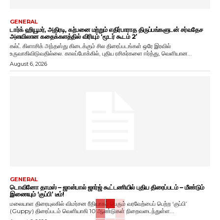
GENERAL
டார்க் ஹியூமர், அதிரடி, கற்பனை மற்றும் எதிர்பாராத திருப்பங்களுடன் சர்வதேச
அளவிலான கதைக்களத்தில் விரியும் ‘மூடர் கூடம் 2’
கல்ட் கிளாசிக் அந்தஸ்து கிடைக்கும் சில திரைப்படங்கள் ஒரே இரவில்
உருவாகிவிடுவதில்லை. காலப்போக்கில், புதிய ரசிகர்களை ஈர்த்து, வெளியான...
August 6, 2026
GENERAL
டொவினோ தாமஸ் – ஜான்பால் ஜார்ஜ் கூட்டணியில் புதிய திரைப்படம் – மீண்டும்
இணையும் ‘குப்பி’ டீம்!
மலையாள திரையுலகில் விமர்சன ரீதியாகப் பெரும் வரவேற்பைப் பெற்ற ‘குப்பி’
(Guppy) திரைப்படம் வெளியாகி 10 ஆண்டுகள் நிறைவடைந்துள்ள...