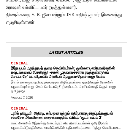
ரோஷன் உள்ளிட்ட பலர் நடித்துள்ளனர்.
திரைக்கதை S. K. ஜீவா மற்றும் JSK சதிஷ் குமார் இணைந்து
எழுதியுள்ளனர்.
LATEST ARTICLES
GENERAL
இந்த படம் மருத்துவத் துறை செவிலியர்கள், முன்கள பணியாளர்களின்
கஷ்டங்களைப் பேசுகிறது! -தான் முதலமைச்சராக நடித்துள்ள’செய்
செய்யாதே’ பட விழாவில் அரசியல் ஆளுமை ஹெச் ராஜா பேச்சு
இளம் தலைமுறையினருக்கு சமூக விழிப்புணர்வை ஏற்படுத்தும் நோக்கில்
உருவாகியுள்ளது ‘செய்! செய்யாதே!’ திரைப்படம். அரசியல்வாதி ஹெச். ராஜா
தமிழ்நாடு...
August 7, 2026
GENERAL
டார்க் ஹியூமர், அதிரடி, கற்பனை மற்றும் எதிர்பாராத திருப்பங்களுடன்
சர்வதேச அளவிலான கதைக்களத்தில் விரியும் ‘மூடர் கூடம் 2’
கல்ட் கிளாசிக் அந்தஸ்து கிடைக்கும் சில திரைப்படங்கள் ஒரே இரவில்
உருவாகிவிடுவதில்லை. காலப்போக்கில், புதிய ரசிகர்களை ஈர்த்து, வெளியான...