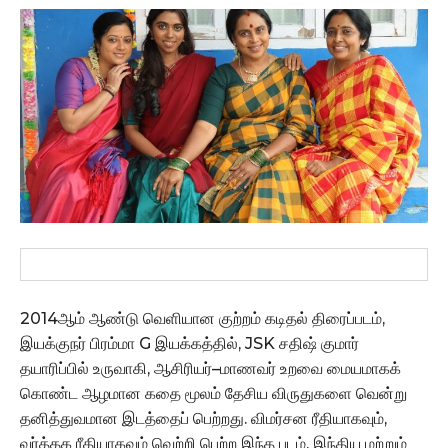
2014ஆம் ஆண்டு வெளியான குற்றம் கடிதல் திரைப்படம்,
இயக்குநர் பிரம்மா G இயக்கத்தில், JSK சதிஷ் குமார்
தயாரிப்பில் உருவாகி, ஆசிரியர்–மாணவர் உறவை மையமாகக்
கொண்ட ஆழமான கதை மூலம் தேசிய விருதுகளை வென்று
தனித்துவமான இடத்தைப் பெற்றது. விமர்சன ரீதியாகவும்,
வர்த்தக ரீதியாகவும் வெற்றி பெற்ற இந்த படம், இந்திய மற்றும்