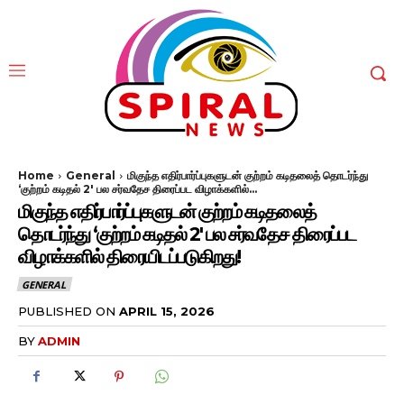
Home
General
மிகுந்த எதிர்பார்ப்புகளுடன் குற்றம் கடிதலைத் தொடர்ந்து
‘குற்றம் கடிதல் 2' பல சர்வதேச திரைப்பட விழாக்களில்...
மிகுந்த எதிர்பார்ப்புகளுடன் குற்றம் கடிதலைத்
தொடர்ந்து ‘குற்றம் கடிதல் 2′ பல சர்வதேச திரைப்பட
விழாக்களில் திரையிடப்படுகிறது!
GENERAL
PUBLISHED ON
APRIL 15, 2026
BY
ADMIN