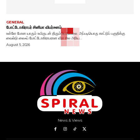
GENERAL
போட்டோகிராபர் சினிமா விமர்சனம்
உள்ளே போன யாரும் உயிருடன் திரும்பியதில்லை. அப்படியொரு காட்டுப் பகுதிக்கு
வைல்டு லைஃப் போட்டோகிராபரான வீரா சில அரிய...
August 5, 2026
News & Views