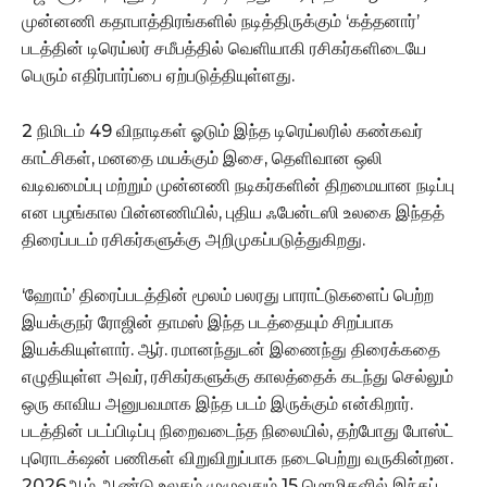
முன்னணி கதாபாத்திரங்களில் நடித்திருக்கும் ‘கத்தனார்’
படத்தின் டிரெய்லர் சமீபத்தில் வெளியாகி ரசிகர்களிடையே
பெரும் எதிர்பார்ப்பை ஏற்படுத்தியுள்ளது.
2 நிமிடம் 49 விநாடிகள் ஓடும் இந்த டிரெய்லரில் கண்கவர்
காட்சிகள், மனதை மயக்கும் இசை, தெளிவான ஒலி
வடிவமைப்பு மற்றும் முன்னணி நடிகர்களின் திறமையான நடிப்பு
என பழங்கால பின்னணியில், புதிய ஃபேன்டஸி உலகை இந்தத்
திரைப்படம் ரசிகர்களுக்கு அறிமுகப்படுத்துகிறது.
‘ஹோம்’ திரைப்படத்தின் மூலம் பலரது பாராட்டுகளைப் பெற்ற
இயக்குநர் ரோஜின் தாமஸ் இந்த படத்தையும் சிறப்பாக
இயக்கியுள்ளார். ஆர். ரமானந்துடன் இணைந்து திரைக்கதை
எழுதியுள்ள அவர், ரசிகர்களுக்கு காலத்தைக் கடந்து செல்லும்
ஒரு காவிய அனுபவமாக இந்த படம் இருக்கும் என்கிறார்.
படத்தின் படப்பிடிப்பு நிறைவடைந்த நிலையில், தற்போது போஸ்ட்
புரொடக்‌ஷன் பணிகள் விறுவிறுப்பாக நடைபெற்று வருகின்றன.
2026ஆம் ஆண்டு உலகம் முழுவதும் 15 மொழிகளில் இந்தப்