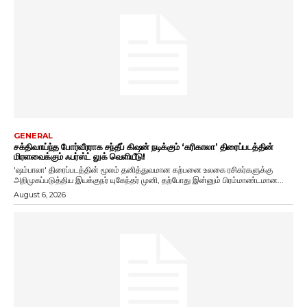
GENERAL
சக்திவாய்ந்த போர்வீரராக சந்தீப் கிஷன் நடிக்கும் ‘கரிகாலா’ திரைப்படத்தின்
மிரளவைக்கும் ஃபர்ஸ்ட் லுக் வெளியீடு!
'ஷம்பாலா' திரைப்படத்தின் மூலம் தனித்துவமான கற்பனை உலகை ரசிகர்களுக்கு
அறிமுகப்படுத்திய இயக்குநர் யுகேந்தர் முனி, தற்போது இன்னும் பிரம்மாண்டமான...
August 6, 2026