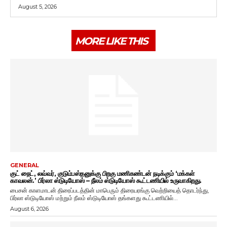
August 5, 2026
MORE LIKE THIS
GENERAL
குட் நைட், லவ்வர், குடும்பஸ்தனுக்கு பிறகு மணிகண்டன் நடிக்கும் ‘மக்கள்
காவலன்.’ பிர்லா ஸ்டுடியோஸ் – நீலம் ஸ்டுடியோஸ் கூட்டணியில் உருவாகிறது.
பைசன் காளமாடன் திரைப்படத்தின் மாபெரும் திரையரங்கு வெற்றியைத் தொடர்ந்து,
பிர்லா ஸ்டுடியோஸ் மற்றும் நீலம் ஸ்டுடியோஸ் தங்களது கூட்டணியில்...
August 6, 2026