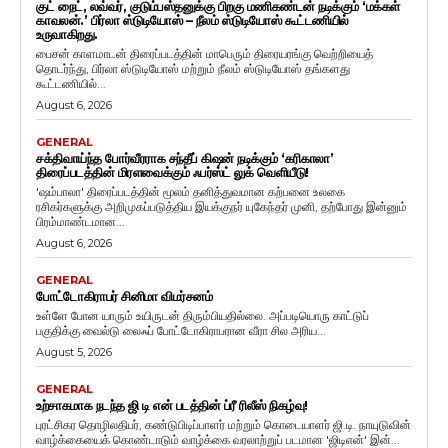
குட் நைட், லவ்வர், குடும்பஸ்தனுக்கு பிறகு மணிகண்டன் நடிக்கும் ‘மக்கள்
காவலன்.’ பிர்லா ஸ்டுடியோஸ் – நீலம் ஸ்டுடியோஸ் கூட்டணியில்
உருவாகிறது.
பைசன் காளமாடன் திரைப்படத்தின் மாபெரும் திரையரங்கு வெற்றியைத்
தொடர்ந்து, பிர்லா ஸ்டுடியோஸ் மற்றும் நீலம் ஸ்டுடியோஸ் தங்களது
கூட்டணியில்...
August 6, 2026
GENERAL
சக்திவாய்ந்த போர்வீரராக சந்தீப் கிஷன் நடிக்கும் ‘கரிகாலா’
திரைப்படத்தின் மிரளவைக்கும் ஃபர்ஸ்ட் லுக் வெளியீடு!
'ஷம்பாலா' திரைப்படத்தின் மூலம் தனித்துவமான கற்பனை உலகை
ரசிகர்களுக்கு அறிமுகப்படுத்திய இயக்குநர் யுகேந்தர் முனி, தற்போது இன்னும்
பிரம்மாண்டமான...
August 6, 2026
GENERAL
போட்டோகிராபர் சினிமா விமர்சனம்
உள்ளே போன யாரும் உயிருடன் திரும்பியதில்லை. அப்படியொரு காட்டுப்
பகுதிக்கு வைல்டு லைஃப் போட்டோகிராபரான வீரா சில அரிய...
August 5, 2026
GENERAL
உற்சாகமாக நடந்த ஜி டி என் படத்தின் ப்ரீ ரிலீஸ் நிகழ்வு!
புரட்சிகர தொழிலதிபர், கண்டுபிடிப்பாளர் மற்றும் கொடையாளர் ஜி.டி. நாயுடுவின்
வாழ்க்கையைக் கொண்டாடும் வாழ்க்கை வரலாற்றுப் படமான 'ஜிடிஎன்' இன்...