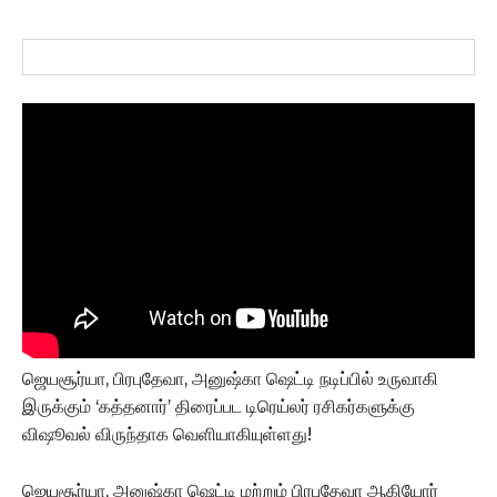
ஜெயசூர்யா, பிரபுதேவா, அனுஷ்கா ஷெட்டி நடிப்பில் உருவாகி
இருக்கும் ‘கத்தனார்’ திரைப்பட டிரெய்லர் ரசிகர்களுக்கு
விஷூவல் விருந்தாக வெளியாகியுள்ளது!
ஜெயசூர்யா, அனுஷ்கா ஷெட்டி மற்றும் பிரபுதேவா ஆகியோர்