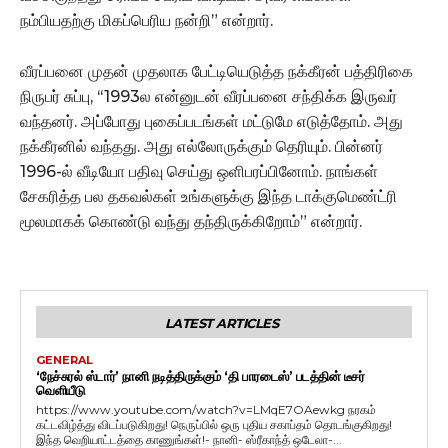
நம்பியதற்கு மிகப்பெரிய நன்றி” என்றார்.
வீரப்பனை முதன் முதலாக பேட்டியெடுத்த நக்கீரன் பத்திரிகை
நிருபர் சுப்பு, ‘‘1993ல என்னுடன் வீரப்பனை சந்திக்க இருவர்
வந்தனர். அப்போது புகைப்படங்கள் மட்டுமே எடுத்தோம். அது
நக்கீரனில் வந்தது. அது எல்லோருக்கும் தெரியும். பின்னர்
1996-ல் வீடியோ பதிவு செய்து ஒளிபரப்பினோம். நாங்கள்
சேகரித்த பல தகவல்கள் உங்களுக்கு இந்த டாக்குமெண்ட்ரி
மூலமாகக் கொண்டு வந்து தந்திருக்கிறோம்” என்றார்.
LATEST ARTICLES
GENERAL
‘நேச்சுரல் ஸ்டார்’ நானி நடித்திருக்கும் ‘தி பாரடைஸ்’ படத்தின் டீசர்
வெளியீடு
https://www.youtube.com/watch?v=LMqE7OAewkg நரகம்
கட்டவிழ்த்து விடப்படுகிறது! நெருப்பில் ஒரு புதிய சகாப்தம் தொடங்குகிறது!
இந்த வெறியாட்டத்தை காணுங்கள்!- நானி- ஸ்ரீகாந்த் ஒடேலா-...