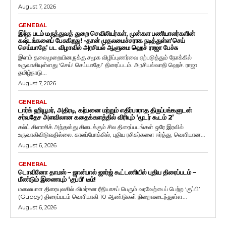
August 7, 2026
GENERAL
இந்த படம் மருத்துவத் துறை செவிலியர்கள், முன்கள பணியாளர்களின்
கஷ்டங்களைப் பேசுகிறது! -தான் முதலமைச்சராக நடித்துள்ள’செய்
செய்யாதே’ பட விழாவில் அரசியல் ஆளுமை ஹெச் ராஜா பேச்சு
இளம் தலைமுறையினருக்கு சமூக விழிப்புணர்வை ஏற்படுத்தும் நோக்கில்
உருவாகியுள்ளது ‘செய்! செய்யாதே!’ திரைப்படம். அரசியல்வாதி ஹெச். ராஜா
தமிழ்நாடு...
August 7, 2026
GENERAL
டார்க் ஹியூமர், அதிரடி, கற்பனை மற்றும் எதிர்பாராத திருப்பங்களுடன்
சர்வதேச அளவிலான கதைக்களத்தில் விரியும் ‘மூடர் கூடம் 2’
கல்ட் கிளாசிக் அந்தஸ்து கிடைக்கும் சில திரைப்படங்கள் ஒரே இரவில்
உருவாகிவிடுவதில்லை. காலப்போக்கில், புதிய ரசிகர்களை ஈர்த்து, வெளியான...
August 6, 2026
GENERAL
டொவினோ தாமஸ் – ஜான்பால் ஜார்ஜ் கூட்டணியில் புதிய திரைப்படம் –
மீண்டும் இணையும் ‘குப்பி’ டீம்!
மலையாள திரையுலகில் விமர்சன ரீதியாகப் பெரும் வரவேற்பைப் பெற்ற ‘குப்பி’
(Guppy) திரைப்படம் வெளியாகி 10 ஆண்டுகள் நிறைவடைந்துள்ள...
August 6, 2026