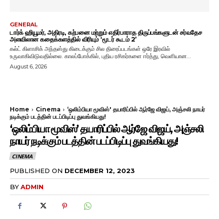
GENERAL
டார்க் ஹியூமர், அதிரடி, கற்பனை மற்றும் எதிர்பாராத திருப்பங்களுடன் சர்வதேச
அளவிலான கதைக்களத்தில் விரியும் ‘மூடர் கூடம் 2’
கல்ட் கிளாசிக் அந்தஸ்து கிடைக்கும் சில திரைப்படங்கள் ஒரே இரவில்
உருவாகிவிடுவதில்லை. காலப்போக்கில், புதிய ரசிகர்களை ஈர்த்து, வெளியான...
August 6, 2026