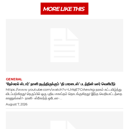
MORE LIKE THIS
GENERAL
‘நேச்சுரல் ஸ்டார்’ நானி நடித்திருக்கும் ‘தி பாரடைஸ்’ படத்தின் டீசர் வெளியீடு
https://www.youtube.com/watch?v=LMqE7OAewkg நரகம் கட்டவிழ்த்து
விடப்படுகிறது! நெருப்பில் ஒரு புதிய சகாப்தம் தொடங்குகிறது! இந்த வெறியாட்டத்தை
காணுங்கள்!- நானி- ஸ்ரீகாந்த் ஒடேலா-...
August 7, 2026