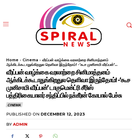
Home
Cinema
வீரப்பன் வாழ்க்கை வரலாற்றை சினிமாத்தனம்
ஆக்கிடக்கூடாதுங்கிறதுல தெளிவா இருந்தோம்! -‘கூச முனிசாமி வீரப்பன்'...
வீரப்பன் வாழ்க்கை வரலாற்றை சினிமாத்தனம்
ஆக்கிடக்கூடாதுங்கிறதுல தெளிவா இருந்தோம்! -‘கூச
முனிசாமி வீரப்பன்’ டாகுமென்ட்ரி சீரிஸ்
பத்திரிகையாளர் சந்திப்பில் நக்கீரன் கோபால் பேச்சு
CINEMA
PUBLISHED ON
DECEMBER 12, 2023
BY
ADMIN