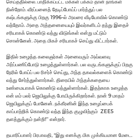
செய்ததில்லை. பாதிக்கப்பட்ட மக்கள் பக்கம் தான் நாங்கள்
நின்றோம். வீரப்பனைத் தேடிப்போய்ப் பார்த்துப் பல
கஷ்டங்களுக்கு பிறகு 1996-ல் அவரை வீடியோவில் கொண்டு
வந்தோம். அதை அத்தனையையும் இவர்களிடம் தந்து இதைச்
சரியாகக் கொண்டு வந்து விடுங்கள் என்று மட்டும்
சொன்னேன். அதை மிகச் சரியாகச் செய்து விட்டார்கள்.
இதில் உழைத்த கலைஞர்கள் அனைவரும் அவ்வளவு
அர்ப்பணிப்போடு உழைத்துள்ளார்கள். பல வருடங்களுக்குப் பிறகு
நேரில் போய்ப் பல ரிசர்ச் செய்து, அந்த தகவல்களைக் கொண்டு
வந்து சேர்த்துள்ளார்கள். திரையில் அந்தக்கதையை
உண்மையாகக் கொண்டு வந்துள்ளார்கள். இதற்காக உழைத்த
என் டீம் பலர் ஜெயிலுக்கு போயிருக்கிறார்கள். நான் 9 மாதம்
ஜெயிலுக்குப் போனேன். நக்கீரனின் இந்த உழைப்பைக்
காப்பாற்றிக் கொண்டு வந்த இந்த குழுவிற்கும் ZEE5
தளத்துக்கும் நன்றி!” என்றார்.
தயாரிப்பாளர் பிரபாவதி, ‘‘இது எனக்கு மிக முக்கியமான மேடை.