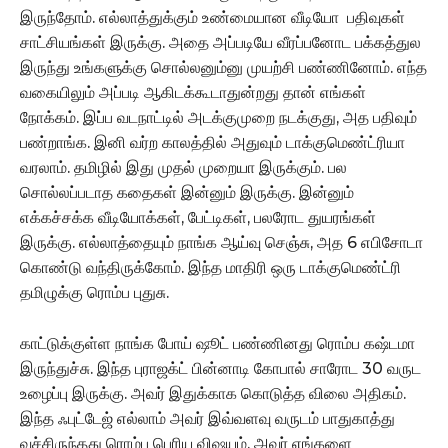
இருந்தோம். எல்லாத்துக்கும் உண்மையான வீடியோ பதிவுகள்
சாட்சியங்கள் இருக்கு. அதை அப்படியே வீரப்பனோட பக்கத்துல
இருந்து உங்களுக்கு சொல்லனும்னு முயற்சி பண்ணினோம். எந்த
வகையிலும் அப்படி ஆகிடக்கூடாதுன்றது தான் எங்கள்
நோக்கம். இப்ப வடநாட்டில் அடக்குமுறை நடக்குது, அத பதிவும்
பண்றாங்க. இனி வர்ற காலத்தில் அதுவும் டாக்குமெண்ட்ரியா
வரலாம். தமிழில் இது முதல் முறையா இருக்கும். பல
சொல்லப்படாத கதைகள் இன்னும் இருக்கு. இன்னும்
எக்கச்சக்க வீடியோக்கள், பேட்டிகள், பலரோட துயரங்கள்
இருக்கு. எல்லாத்தையும் நாங்க ஆய்வு செஞ்சு, அத 6 எபிசோடா
கொண்டு வந்திருக்கோம். இந்த மாதிரி ஒரு டாக்குமெண்ட்ரி
தமிழுக்கு ரொம்ப புதுசு.
காட்டுக்குள்ள நாங்க போய் ஷூட் பண்ணினது ரொம்ப கஷ்டமா
இருந்துச்சு. இந்த புராஜக்ட் பின்னாடி கோபால் சாரோட 30 வருட
உழைப்பு இருக்கு. அவர் இதுக்காக கொடுத்த விலை அதிகம்.
இந்த ஃபுட்டேஜ் எல்லாம் அவர் இவ்வளவு வருடம் பாதுகாத்து
வச்சிருந்தது ரொம்ப பெரிய விஷயம். அவர் எங்களை