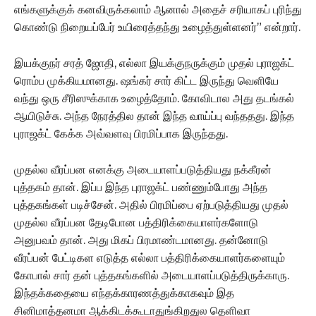
எங்களுக்குக் கனவிருக்கலாம் ஆனால் அதைச் சரியாகப் புரிந்து
கொண்டு நிறையப்பேர் உயிரைத்தந்து உழைத்துள்ளனர்” என்றார்.
இயக்குநர் சரத் ஜோதி, எல்லா இயக்குநருக்கும் முதல் புராஜக்ட்
ரொம்ப முக்கியமானது. ஷங்கர் சார் கிட்ட இருந்து வெளியே
வந்து ஒரு சீரிஸுக்காக உழைத்தோம். கோவிடால அது தடங்கல்
ஆயிடுச்சு. அந்த நேரத்தில தான் இந்த வாய்ப்பு வந்ததது. இந்த
புராஜக்ட் கேக்க அவ்வளவு பிரமிப்பாக இருந்தது.
முதல்ல வீரப்பன எனக்கு அடையாளப்படுத்தியது நக்கீரன்
புத்தகம் தான். இப்ப இந்த புராஜக்ட் பண்ணும்போது அந்த
புத்தகங்கள் படிச்சேன். அதில் பிரமிப்பை ஏற்படுத்தியது முதல்
முதல்ல வீரப்பன தேடிபோன பத்திரிக்கையாளர்களோடு
அனுபவம் தான். அது மிகப் பிரமாண்டமானது. தன்னோடு
வீரப்பன் பேட்டிகள எடுத்த எல்லா பத்திரிக்கையாளர்களையும்
கோபால் சார் தன் புத்தகங்களில் அடையாளப்படுத்திருக்காரு.
இந்தக்கதையை எந்தக்காரணத்துக்காகவும் இத
சினிமாத்தனமா ஆக்கிடக்கூடாதுங்கிறதுல தெளிவா