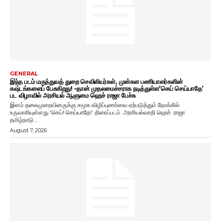
GENERAL
இந்த படம் மருத்துவத் துறை செவிலியர்கள், முன்கள பணியாளர்களின்
கஷ்டங்களைப் பேசுகிறது! -தான் முதலமைச்சராக நடித்துள்ள’செய் செய்யாதே’
பட விழாவில் அரசியல் ஆளுமை ஹெச் ராஜா பேச்சு
இளம் தலைமுறையினருக்கு சமூக விழிப்புணர்வை ஏற்படுத்தும் நோக்கில்
உருவாகியுள்ளது ‘செய்! செய்யாதே!’ திரைப்படம். அரசியல்வாதி ஹெச். ராஜா
தமிழ்நாடு...
August 7, 2026