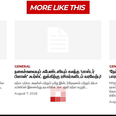
MORE LIKE THIS
GENERAL
GE
நகைச்சுவையும் ஃபேண்டஸியும் கலந்த ‘மாஸ்டர்
‘நேச
பிளான்’ ஃபர்ஸ்ட் லுக்கிற்கு ரசிகர்களிடம் வரவேற்பு!
பார
ள்ள
உத்ரா புரொடக்ஷன்ஸ் மற்றும் டிஜே இன்டர்நேஷனல் மற்றும் தியா
htt
ு,
ஃபிலிம்ஸ் இணைந்து தயாரிக்க, செ. ஹரி உத்ரா எழுதி,...
நரகம
தொடங
August 7, 2026
ஸ்ரீ
Augu