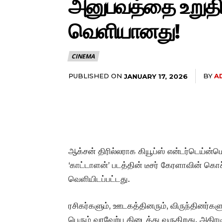
அனுபவத்தை உறுதி ச
வெளியானது!
CINEMA
PUBLISHED ON
BY
A
JANUARY 17, 2026
ஆக்சன் திரில்லராக கியூப்ஸ் என்டர்டெய்ன்ம
‘காட்டாளன்’ படத்தின் டீசர் கேரளாவின் கொ
வெளியிடப்பட்டது.
ரசிகர்களும், ஊடகத்தினரும், விருந்தினர்கள
பெரும் வரவேற்பு கிடைத்து வருகிறது. அதிரட