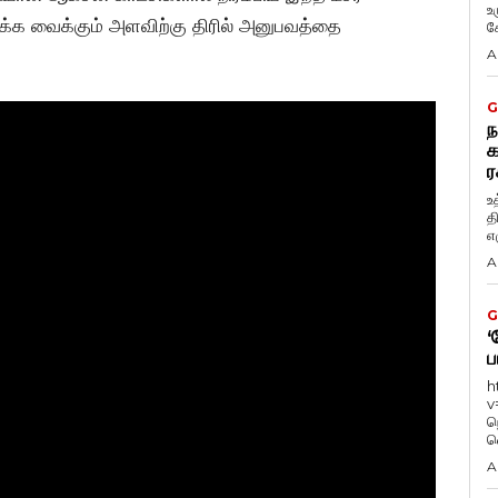
உ
்க்க வைக்கும் அளவிற்கு திரில் அனுபவத்தை
கே
A
G
ந
க
ர
உ
த
எழ
A
G
‘
ப
h
v
ந
வ
A