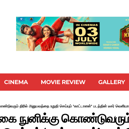
CINEMA
MOVIE REVIEW
GALLERY
டுவரும் திரில் அனுபவத்தை உறுதி செய்யும் 'காட்டாளன்' படத்தின் டீசர் வெளிய
ை நுனிக்கு கொண்டுவரும் 