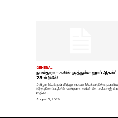
GENERAL
நயன்தாரா – கவின் நடித்துள்ள ஹாய் ஆகஸ்ட்
28-ல் ரிலீஸ்!
அறிமுக இயக்குநர் விஷ்ணு எடவன் இயக்கத்தில் உருவாகியு
இந்த திரைப்படத்தில் நயன்தாரா, கவின், கே. பாக்யராஜ், பிரப
ராதிகா...
August 7, 2026