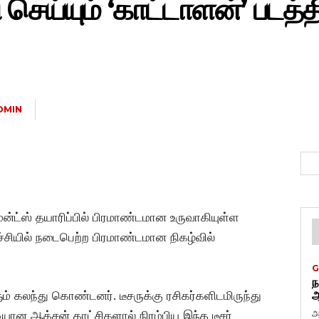
ெய்யும் ‘காட்டாளன்’ படத்தி
DMIN
ென்ட்ஸ் தயாரிப்பில் பிரமாண்டமான உருவாகியுள்ள
ச்சியில் நடைபெற்ற பிரமாண்டமான நிகழ்வில்
G
ந
ும் கலந்து கொண்டனர். டீசருக்கு ரசிகர்களிடமிருந்து
ஆ
அ
ியான ஆக்சன் காட்சிகளால் நிரம்பிய இந்த டீசர்