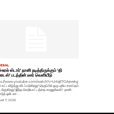
NERAL
்சுரல் ஸ்டார்’ நானி நடித்திருக்கும் ‘தி
டைஸ்’ படத்தின் டீசர் வெளியீடு
ps://www.youtube.com/watch?v=LMqE7OAewkg
் கட்டவிழ்த்து விடப்படுகிறது! நெருப்பில் ஒரு புதிய சகாப்தம்
்குகிறது! இந்த வெறியாட்டத்தை காணுங்கள்!- நானி-
காந்த் ஒடேலா-...
st 7, 2026