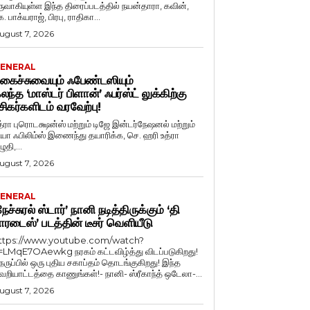
ருவாகியுள்ள இந்த திரைப்படத்தில் நயன்தாரா, கவின்,
. பாக்யராஜ், பிரபு, ராதிகா...
ugust 7, 2026
ENERAL
கைச்சுவையும் ஃபேண்டஸியும்
லந்த ‘மாஸ்டர் பிளான்’ ஃபர்ஸ்ட் லுக்கிற்கு
சிகர்களிடம் வரவேற்பு!
த்ரா புரொடக்ஷன்ஸ் மற்றும் டிஜே இன்டர்நேஷனல் மற்றும்
ியா ஃபிலிம்ஸ் இணைந்து தயாரிக்க, செ. ஹரி உத்ரா
ுதி,...
ugust 7, 2026
ENERAL
நேச்சுரல் ஸ்டார்’ நானி நடித்திருக்கும் ‘தி
ாரடைஸ்’ படத்தின் டீசர் வெளியீடு
ttps://www.youtube.com/watch?
=LMqE7OAewkg நரகம் கட்டவிழ்த்து விடப்படுகிறது!
ெருப்பில் ஒரு புதிய சகாப்தம் தொடங்குகிறது! இந்த
ெறியாட்டத்தை காணுங்கள்!- நானி- ஸ்ரீகாந்த் ஒடேலா-...
ugust 7, 2026