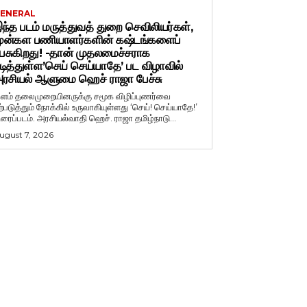
ENERAL
ந்த படம் மருத்துவத் துறை செவிலியர்கள்,
ுன்கள பணியாளர்களின் கஷ்டங்களைப்
ேசுகிறது! -தான் முதலமைச்சராக
டித்துள்ள’செய் செய்யாதே’ பட விழாவில்
ரசியல் ஆளுமை ஹெச் ராஜா பேச்சு
ளம் தலைமுறையினருக்கு சமூக விழிப்புணர்வை
ற்படுத்தும் நோக்கில் உருவாகியுள்ளது ‘செய்! செய்யாதே!’
ிரைப்படம். அரசியல்வாதி ஹெச். ராஜா தமிழ்நாடு...
ugust 7, 2026