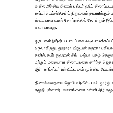
அகில இந்திய பிளாக் பஸ்டர் ஹிட் திரைப்படமா
என்டர்டெய்ன்மென்ட் நிறுவனம் தயாரிக்கும்
ஸ்டைலான மாஸ் தோற்றத்தில் தோன்றும் இப்ப
வைரலானது.
ஒரு பான் இந்திய படைப்பாக வடிவமைக்கப்பட்
உருவாகிறது. துஷாரா விஜயன் கதாநாயகியாக நட
சுனில், கபீர் துஹான் சிங், ‘புஷ்பா’ புகழ் தெலு
மற்றும் மலையாள திரையுலகை சார்ந்த ஜெகதீஷ்
ஜீன், ஹிப்ஸ்டர் உள்ளிட்ட பலர் முக்கிய வேடங்
திரைக்கதையை ஜோபி வர்கீஸ்- பால் ஜார்ஜ்
எழுதியுள்ளனர். வசனங்களை உன்னி.ஆர் எழுதி