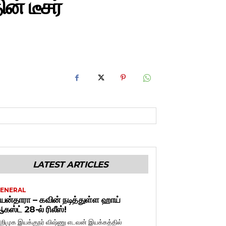
ன் டீசர்
LATEST ARTICLES
ENERAL
யன்தாரா – கவின் நடித்துள்ள ஹாய்
கஸ்ட் 28-ல் ரிலீஸ்!
றிமுக இயக்குநர் விஷ்ணு எடவன் இயக்கத்தில்